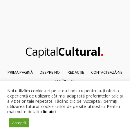
.
Capital
Cultural
PRIMA PAGINĂ
DESPRE NOI
REDACȚIE
CONTACTEAZĂ-NE
SUSȚINE-NE
Noi utilizăm cookie-uri pe site-ul nostru pentru a-ți oferi o
© 2026
Capital Cultural
.
experiență de utilizare cât mai adaptată preferințelor tale și
Reproducerea integrală sau parțială a textelor sau a ilustrațiilor din orice
a vizitelor tale repetate. Făcând clic pe “Acceptă”, permiți
pagină a site-ului este posibilă numai cu acordul prealabil scris al Capital
utilizarea tuturor cookie-urilor de pe site-ul nostru. Pentru
mai multe detalii
clic aici
.
Cultural.
Pirateria intelectuala se pedepsește conform legii.
Acceptă