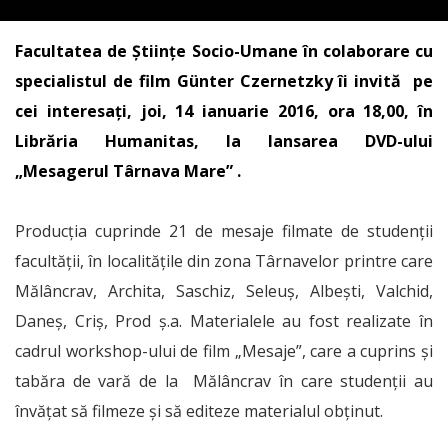
Facultatea de Ştiinţe Socio-Umane în colaborare cu
specialistul de film Günter Czernetzky îi invită pe
cei interesați, joi, 14 ianuarie 2016, ora 18,00, în
Librăria Humanitas, la lansarea DVD-ului
„Mesagerul Târnava Mare” .
Producția cuprinde 21 de mesaje filmate de studenții
facultății, în localitățile din zona Târnavelor printre care
Mălâncrav, Archita, Saschiz, Seleuș, Albești, Valchid,
Daneș, Criș, Prod ș.a. Materialele au fost realizate în
cadrul workshop-ului de film „Mesaje”, care a cuprins și
tabăra de vară de la Mălâncrav în care studenții au
învățat să filmeze și să editeze materialul obținut.