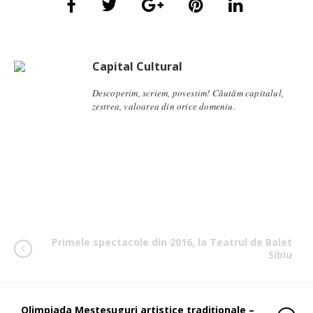
Capital Cultural
Descoperim, scriem, povestim! Căutăm capitalul,
zestrea, valoarea din orice domeniu.
Primele spectacole din 2016, la Teatrul de Balet
Sibiu
Olimpiada Meşteşuguri artistice tradiţionale –