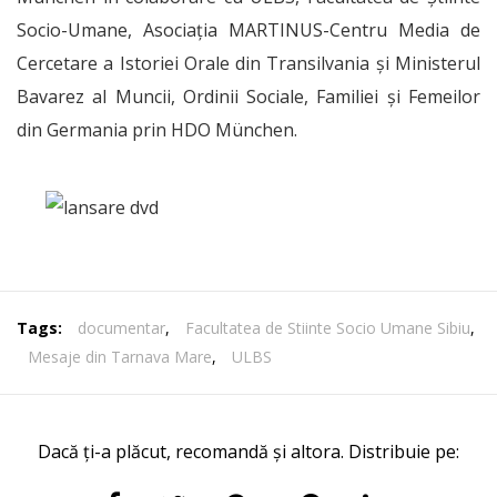
Socio-Umane, Asociaţia MARTINUS-Centru Media de
Cercetare a Istoriei Orale din Transilvania și Ministerul
Bavarez al Muncii, Ordinii Sociale, Familiei și Femeilor
din Germania prin HDO München.
Tags:
documentar
,
Facultatea de Stiinte Socio Umane Sibiu
,
Mesaje din Tarnava Mare
,
ULBS
Dacă ți-a plăcut, recomandă și altora. Distribuie pe: