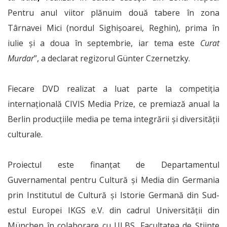
Pentru anul viitor plănuim două tabere în zona
Târnavei Mici (nordul Sighişoarei, Reghin), prima în
iulie şi a doua în septembrie, iar tema este
Curat
Murdar
”, a declarat regizorul Günter Czernetzky.
Fiecare DVD realizat a luat parte la competiția
internațională CIVIS Media Prize, ce premiază anual la
Berlin producțiile media pe tema integrării şi diversității
culturale.
Proiectul este finanţat de Departamentul
Guvernamental pentru Cultură și Media din Germania
prin Institutul de Cultură și Istorie Germană din Sud-
estul Europei IKGS e.V. din cadrul Universității din
München în colaborare cu ULBS, Facultatea de Știinte