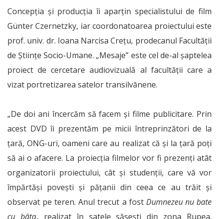
Concepția și producția îi aparțin specialistului de film
Günter Czernetzky, iar coordonatoarea proiectului este
prof. univ. dr. Ioana Narcisa Crețu, prodecanul Facultății
de Științe Socio-Umane. „Mesaje” este cel de-al șaptelea
proiect de cercetare audiovizuală al facultății care a
vizat portretizarea satelor transilvănene.
„De doi ani încercăm să facem şi filme publicitare. Prin
acest DVD îi prezentăm pe micii întreprinzători de la
ţară, ONG-uri, oameni care au realizat că şi la ţară poţi
să ai o afacere.
La proiecția filmelor
vor fi prezenți atât
organizatorii proiectului, cât și studenții, care vă vor
împărtăși povești și pățanii din ceea ce au trăit și
observat pe teren.
Anul trecut a fost
Dumnezeu nu bate
cu bâta
,
realizat în satele săseşti din zona Rupea.