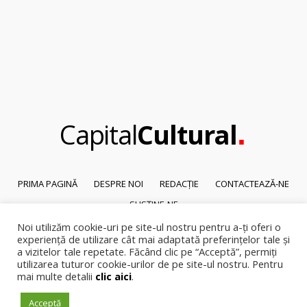
.
Capital
Cultural
PRIMA PAGINĂ
DESPRE NOI
REDACȚIE
CONTACTEAZĂ-NE
SUSȚINE-NE
Noi utilizăm cookie-uri pe site-ul nostru pentru a-ți oferi o
© 2026
Capital Cultural
.
experiență de utilizare cât mai adaptată preferințelor tale și
Reproducerea integrală sau parțială a textelor sau a ilustrațiilor din orice
a vizitelor tale repetate. Făcând clic pe “Acceptă”, permiți
pagină a site-ului este posibilă numai cu acordul prealabil scris al Capital
utilizarea tuturor cookie-urilor de pe site-ul nostru. Pentru
mai multe detalii
clic aici
.
Cultural.
Pirateria intelectuala se pedepsește conform legii.
Acceptă