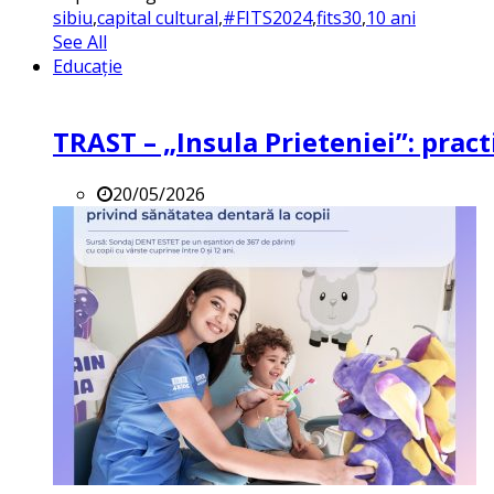
sibiu
,
capital cultural
,
#FITS2024
,
fits30
,
10 ani
See All
Educație
TRAST – „Insula Prieteniei”: practi
20/05/2026