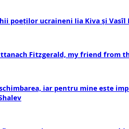
hii poeților ucraineni Iia Kiva și Vasî
ttanach Fitzgerald, my friend from th
schimbarea, iar pentru mine este impor
 Shalev