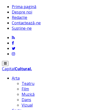
Prima pagină
Despre noi
Redacție
Contactează-ne
Susține-ne
Menu
Capital
Cultural
.
Arta
Teatru
Film
Muzică
Dans
Vizual