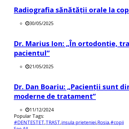
Radiografia sănătății orale la co
30/05/2025
Dr. Marius Ion: „În ortodonție, t
pacientul”
21/05/2025
Dr. Dan Boariu: „Pacienții sunt di
moderne de tratament”
11/12/2024
Popular Tags:
#DENTESTET
,
TRAST
,
insula prieteniei
,
Rosia
,
#copii
See All