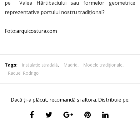
pe Valea Hârtibaciului sau formelor geometrice
reprezentative portului nostru tradițional?
Foto:
arquicostura.com
Tags:
Instalație stradală
,
Madrid
,
Modele tradiționale
,
Raquel Rodrigo
Dacă ți-a plăcut, recomandă și altora. Distribuie pe: