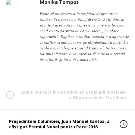
Monika Tompos
Poate să povestească la nesfârșit despre orice
subiect. Și o face cu atâta plăcere încât îți dorești
să fi fost acolo. Are o expresie pe care o folosește
când e entuziasmată de câte-o idee: „îmi place
supermult”. După ce a studiat Actoria, s-a apucat de
Jurnalism și mai nou, merge săptămânal la sport. De
acolo a aflat despre Capital Cultural. Instructoarea
i-a spus că poate o va interesa să scrie la o revistă
de cultură. Și iat-o de atunci aici.
Dublu concert în deschiderea Stagiunii muzicale
a Filarmonicii de Stat Sibiu
Președintele Columbiei, Juan Manuel Santos, a
câștigat Premiul Nobel pentru Pace 2016