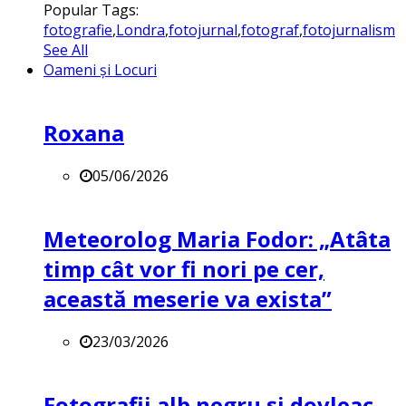
Popular Tags:
fotografie
,
Londra
,
fotojurnal
,
fotograf
,
fotojurnalism
See All
Oameni și Locuri
Roxana
05/06/2026
Meteorolog Maria Fodor: „Atâta
timp cât vor fi nori pe cer,
această meserie va exista”
23/03/2026
Fotografii alb negru și dovleac