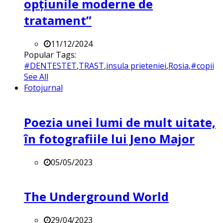
opțiunile moderne de
tratament”
11/12/2024
Popular Tags:
#DENTESTET
,
TRAST
,
insula prieteniei
,
Rosia
,
#copii
See All
Fotojurnal
Poezia unei lumi de mult uitate,
în fotografiile lui Jeno Major
05/05/2023
The Underground World
29/04/2023