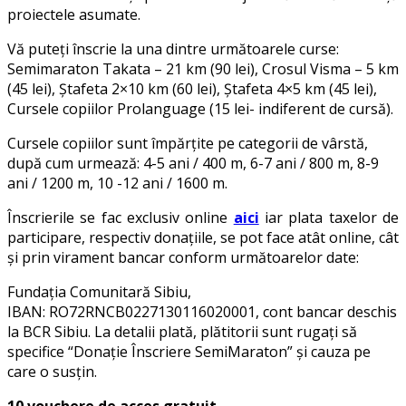
proiectele asumate.
Vă puteţi înscrie la una dintre următoarele curse:
Semimaraton Takata – 21 km (90 lei), Crosul Visma – 5 km
(45 lei), Ștafeta 2×10 km (60 lei), Ștafeta 4×5 km (45 lei),
Cursele copiilor Prolanguage (15 lei- indiferent de cursă).
Cursele copiilor sunt împărțite pe categorii de vârstă,
după cum urmează: 4-5 ani / 400 m, 6-7 ani / 800 m, 8-9
ani / 1200 m, 10 -12 ani / 1600 m.
Înscrierile se fac exclusiv online
aici
iar plata taxelor de
participare, respectiv donațiile, se pot face atât online, cât
și prin virament bancar conform următoarelor date:
Fundația Comunitară Sibiu,
IBAN: RO72RNCB0227130116020001, cont bancar deschis
la BCR Sibiu. La detalii plată, plătitorii sunt rugați să
specifice “Donație Înscriere SemiMaraton” și cauza pe
care o susțin.