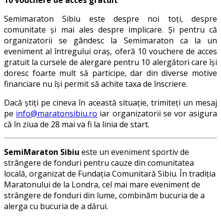
10 vouchere de acces gratuit
Semimaraton Sibiu este despre noi toți, despre
comunitate și mai ales despre implicare. Și pentru că
organizatorii se gândesc la Semimaraton ca la un
eveniment al întregului oraș, oferă 10 vouchere de acces
gratuit la cursele de alergare pentru 10 alergători care își
doresc foarte mult să participe, dar din diverse motive
financiare nu își permit să achite taxa de înscriere.
Dacă știți pe cineva în această situație, trimiteți un mesaj
pe
info@maratonsibiu.ro
iar organizatorii se vor asigura
că în ziua de 28 mai va fi la linia de start.
SemiMaraton Sibiu
este un eveniment sportiv de
strângere de fonduri pentru cauze din comunitatea
locală, organizat de Fundația Comunitară Sibiu. În tradiția
Maratonului de la Londra, cel mai mare eveniment de
strângere de fonduri din lume, combinăm bucuria de a
alerga cu bucuria de a dărui.