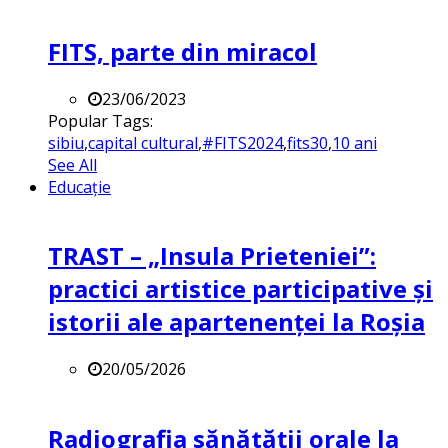
FITS, parte din miracol
23/06/2023
Popular Tags:
sibiu
,
capital cultural
,
#FITS2024
,
fits30
,
10 ani
See All
Educație
TRAST – „Insula Prieteniei”:
practici artistice participative și
istorii ale apartenenței la Roșia
20/05/2026
Radiografia sănătății orale la