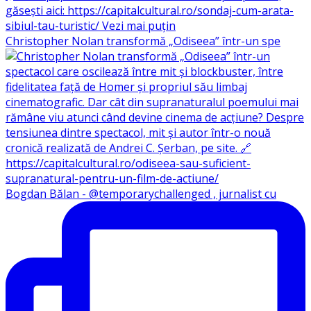
Christopher Nolan transformă „Odiseea” într-un spe
Bogdan Bălan - @temporarychallenged , jurnalist cu