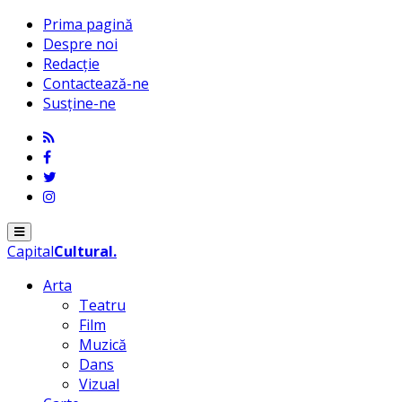
Prima pagină
Despre noi
Redacție
Contactează-ne
Susține-ne
Menu
Capital
Cultural
.
Arta
Teatru
Film
Muzică
Dans
Vizual