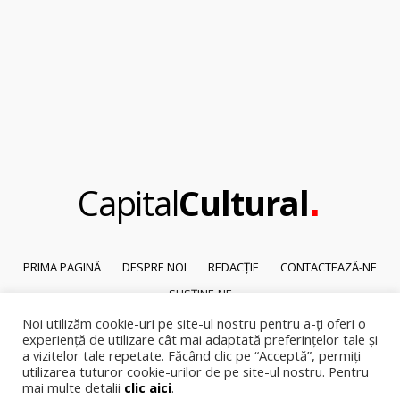
.
Capital
Cultural
PRIMA PAGINĂ
DESPRE NOI
REDACȚIE
CONTACTEAZĂ-NE
SUSȚINE-NE
Noi utilizăm cookie-uri pe site-ul nostru pentru a-ți oferi o
© 2026
Capital Cultural
.
experiență de utilizare cât mai adaptată preferințelor tale și
Reproducerea integrală sau parțială a textelor sau a ilustrațiilor din orice
a vizitelor tale repetate. Făcând clic pe “Acceptă”, permiți
pagină a site-ului este posibilă numai cu acordul prealabil scris al Capital
utilizarea tuturor cookie-urilor de pe site-ul nostru. Pentru
mai multe detalii
clic aici
.
Cultural.