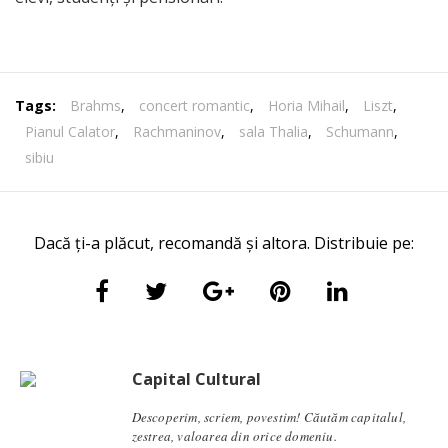
Tags:
Brahms
,
concert romantic
,
Horia Mihail
,
Liszt
,
Pianul Calator
,
Rachmaninov
,
sala Thalia
,
Schumann
,
sibiu
Dacă ți-a plăcut, recomandă și altora. Distribuie pe:
Capital Cultural
Descoperim, scriem, povestim! Căutăm capitalul,
zestrea, valoarea din orice domeniu.