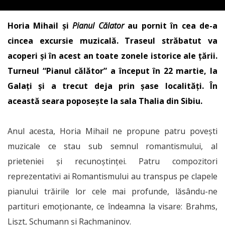
Horia Mihail și
Pianul Călator
au pornit în cea de-a
cincea excursie muzicală. Traseul străbatut va
acoperi și în acest an toate zonele istorice ale țării.
Turneul “Pianul călător” a început în 22 martie, la
Galați și a trecut deja prin șase localități. În
această seara poposește la sala Thalia din Sibiu.
Anul acesta, Horia Mihail ne propune patru povești
muzicale ce stau sub semnul romantismului, al
prieteniei și recunoștinței. Patru compozitori
reprezentativi ai Romantismului au transpus pe clapele
pianului trăirile lor cele mai profunde, lăsându-ne
partituri emoționante, ce îndeamna la visare: Brahms,
Liszt, Schumann și Rachmaninov.