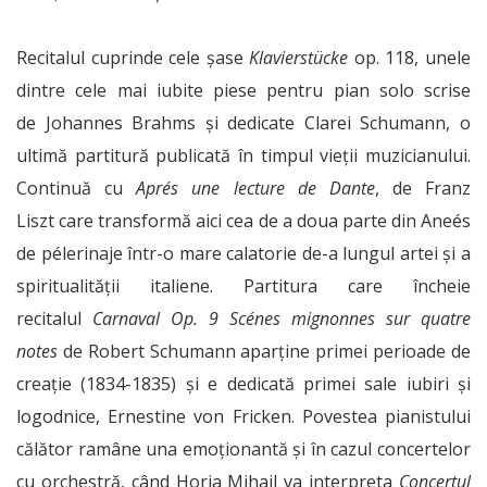
Recitalul cuprinde cele șase
Klavierstücke
op. 118, unele
dintre cele mai iubite piese pentru pian solo scrise
de Johannes Brahms și dedicate Clarei Schumann, o
ultimă partitură publicată în timpul vieții muzicianului.
Continuă cu
Aprés une lecture de Dante
, de Franz
Liszt care transformă aici cea de a doua parte din Aneés
de pélerinaje într-o mare calatorie de-a lungul artei și a
spiritualității italiene. Partitura care încheie
recitalul
Carnaval Op. 9 Scénes mignonnes sur quatre
notes
de Robert Schumann aparține primei perioade de
creație (1834-1835) și e dedicată primei sale iubiri și
logodnice, Ernestine von Fricken. Povestea pianistului
călător ramâne una emoționantă și în cazul concertelor
cu orchestră, când Horia Mihail va interpreta
Concertul