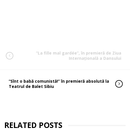
“La fille mal gardée”, în premieră de Ziua
Internațională a Dansului
“Sînt o babă comunistă!” în premieră absolută la
Teatrul de Balet Sibiu
RELATED POSTS