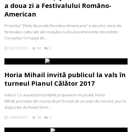
a doua zi a Festivalului Româno-
American
Proiectul ”Zilele Muzicale Româno-Americane” a deschis seria de
festivaluri culturale ale orașului cu două evenimente deosebite:
Concertul ”O harpă de…
02/07/2020
60
0
Horia Mihail invită publicul la vals în
turneul Pianul Călător 2017
Valsul. Cu această irezistibilă propunere muzicală, Horia
Mihail porneşte din nou la drum însoţit de un pian de concert, pus la
dispozitie de Radio Rom…
29/03/2017
98
0