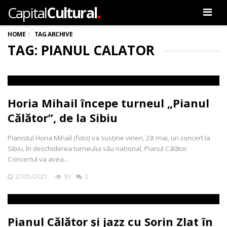
.
Capital
Cultural
Men
HOME
TAG ARCHIVE
TAG: PIANUL CALATOR
Horia Mihail începe turneul „Pianul
Călător”, de la Sibiu
Pianistul Horia Mihail (foto) va susține vineri, 28 mai, un concert la
Sibiu, în deschiderea turneului său național, Pianul Călător.
Concertul va avea…
27/05/2021
93
0
Pianul Călător și jazz cu Sorin Zlat în