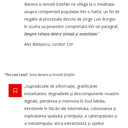
Benera și Arnold Estefán ne obligă la o meditație
asupra comprimării populației într-o hartă, un fel de
negativ al procesului descris de Jorge Luis Borges
în scurta sa povestire comprimată într-un paragraf,
Despre relația dintre știință și exactitate
.”
Alec Bălășescu, curator CSV
”The Last Land”
, Anca Benera și Arnold Estefán
„Supradozele de informație, gratificările
instantanee, degradările și descompunerile noastre
digitale, pierderea și memoria în Evul Media,
intestinele în flăcări ale Internetului, colonizarea și
exploatarea spațiului și timpului, a cyberspațiului și
a metatimpului, etica extractivistă și spiritul