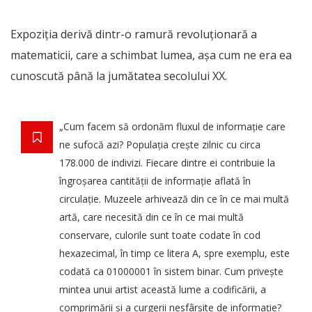
Expoziția derivă dintr-o ramură revoluționară a
matematicii, care a schimbat lumea, așa cum ne era ea
cunoscută până la jumătatea secolului XX.
„Cum facem să ordonăm fluxul de informație care
ne sufocă azi? Populația crește zilnic cu circa
178.000 de indivizi. Fiecare dintre ei contribuie la
îngroșarea cantității de informație aflată în
circulație. Muzeele arhivează din ce în ce mai multă
artă, care necesită din ce în ce mai multă
conservare, culorile sunt toate codate în cod
hexazecimal, în timp ce litera A, spre exemplu, este
codată ca 01000001 în sistem binar. Cum privește
mintea unui artist această lume a codificării, a
comprimării și a curgerii nesfârșite de informație?