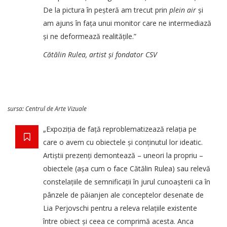
De la pictura în peșteră am trecut prin
plein air
și
am ajuns în fața unui monitor care ne intermediază
și ne deformează realitățile.”
Cătălin Rulea, artist și fondator CSV
sursa: Centrul de Arte Vizuale
„Expoziția de față reproblematizează relația pe
care o avem cu obiectele și conținutul lor ideatic.
Artiștii prezenți demontează – uneori la propriu –
obiectele (așa cum o face Cătălin Rulea) sau relevă
constelațiile de semnificații în jurul cunoașterii ca în
pânzele de păianjen ale conceptelor desenate de
Lia Perjovschi pentru a releva relațiile existente
între obiect și ceea ce comprimă acesta. Anca