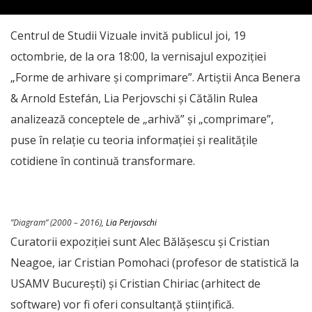
Centrul de Studii Vizuale invită publicul joi, 19
octombrie, de la ora 18:00, la vernisajul expoziției
„Forme de arhivare și comprimare”. Artiștii Anca Benera
& Arnold Estefán, Lia Perjovschi și Cătălin Rulea
analizează conceptele de „arhivă” și „comprimare”,
puse în relație cu teoria informației și realitățile
cotidiene în continuă transformare.
”Diagram” (2000 – 2016),
Lia Perjovschi
Curatorii expoziției sunt Alec Bălășescu și Cristian
Neagoe, iar Cristian Pomohaci (profesor de statistică la
USAMV București) și Cristian Chiriac (arhitect de
software) vor fi oferi consultanță științifică.