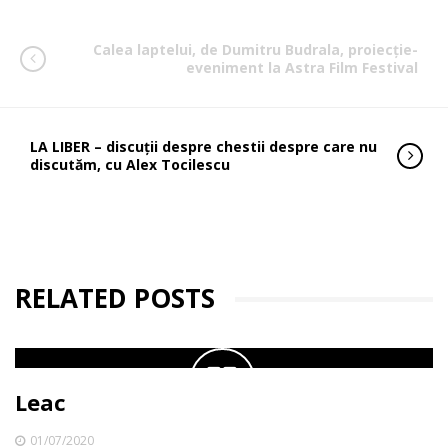
Calea laptelui, de Dumitru Budrala, proiecție-
eveniment la Astra Film Festival
LA LIBER – discuții despre chestii despre care nu
discutăm, cu Alex Tocilescu
RELATED POSTS
Leac
01/07/2020