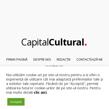
.
Capital
Cultural
PRIMA PAGINĂ
DESPRE NOI
REDACȚIE
CONTACTEAZĂ-NE
SUSȚINE-NE
Noi utilizăm cookie-uri pe site-ul nostru pentru a-ți oferi o
© 2026
Capital Cultural
.
experiență de utilizare cât mai adaptată preferințelor tale și
Reproducerea integrală sau parțială a textelor sau a ilustrațiilor din orice
a vizitelor tale repetate. Făcând clic pe “Acceptă”, permiți
pagină a site-ului este posibilă numai cu acordul prealabil scris al Capital
utilizarea tuturor cookie-urilor de pe site-ul nostru. Pentru
Cultural.
mai multe detalii
clic aici
.
Pirateria intelectuala se pedepsește conform legii.
Acceptă