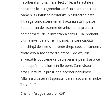
neoliberalismului, imperfecțiunile, artefactele și
halucinațiile inteligențelor artificiale antrenate de
oameni să înfulece nesfârșite biblioteci de date,
întreaga cunoaștere umană acumulată în peste
4000 de ani de sisteme de arhivare, criptare și
comprimare, de la inventarea scrisului la, probabil,
ultima invenție a omenirii, mașina care capătă
conștiință de sine și ne vede drept ceea ce suntem,
toate astea fac parte din ethosul de azi, din
anxietățile cotidiene ce devin banale pe măsură ce
ne adaptăm la o lume în fierbere. Cum răspund
arta și natura la presiunea acestor nebuloase?
Aflăm aici câteva răspunsuri care nasc și mai multe
întrebări.”
Cristian Neagoe, curator CSV