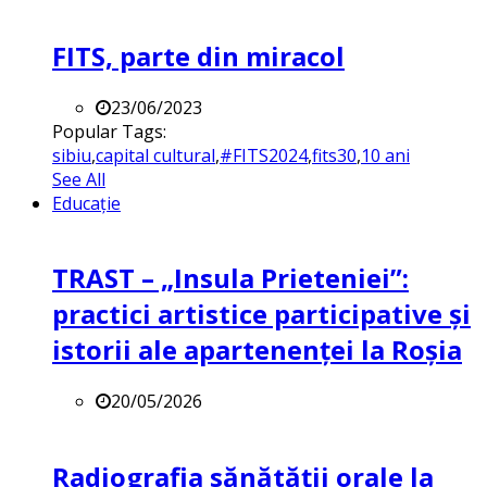
FITS, parte din miracol
23/06/2023
Popular Tags:
sibiu
,
capital cultural
,
#FITS2024
,
fits30
,
10 ani
See All
Educație
TRAST – „Insula Prieteniei”:
practici artistice participative și
istorii ale apartenenței la Roșia
20/05/2026
Radiografia sănătății orale la