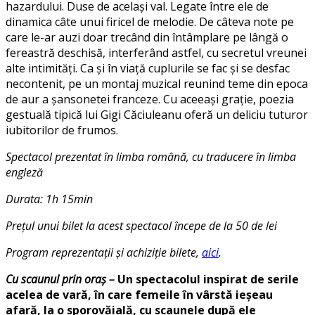
hazardului. Duse de același val. Legate între ele de
dinamica câte unui firicel de melodie. De câteva note pe
care le-ar auzi doar trecând din întâmplare pe lângă o
fereastră deschisă, interferând astfel, cu secretul vreunei
alte intimități. Ca și în viață cuplurile se fac și se desfac
necontenit, pe un montaj muzical reunind teme din epoca
de aur a șansonetei franceze. Cu aceeași grație, poezia
gestuală tipică lui Gigi Căciuleanu oferă un deliciu tuturor
iubitorilor de frumos.
Spectacol prezentat în limba română, cu traducere în limba
engleză
Durata: 1h 15min
Prețul unui bilet la acest spectacol începe de la 50 de lei
Program reprezentații și achiziție bilete,
aici
.
Cu scaunul prin oraș –
Un spectacolul inspirat de serile
acelea de vară, în care femeile în vârstă ieșeau
afară, la o sporovăială, cu scaunele după ele