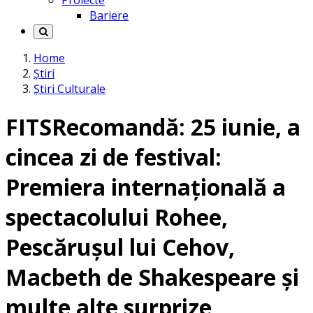
Proiecte
Bariere
Home
Știri
Știri Culturale
FITSRecomandă: 25 iunie, a
cincea zi de festival:
Premiera internațională a
spectacolului Rohee,
Pescărușul lui Cehov,
Macbeth de Shakespeare și
multe alte surprize