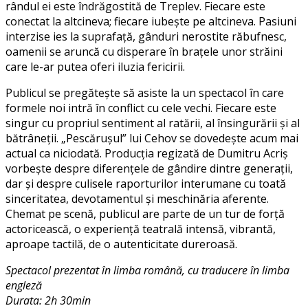
rândul ei este îndrăgostită de Treplev. Fiecare este
conectat la altcineva; fiecare iubește pe altcineva. Pasiuni
interzise ies la suprafață, gânduri nerostite răbufnesc,
oamenii se aruncă cu disperare în brațele unor străini
care le-ar putea oferi iluzia fericirii.
Publicul se pregătește să asiste la un spectacol în care
formele noi intră în conflict cu cele vechi. Fiecare este
singur cu propriul sentiment al ratării, al însingurării și al
bătrâneții. „Pescărușul” lui Cehov se dovedește acum mai
actual ca niciodată. Producția regizată de Dumitru Acriș
vorbește despre diferențele de gândire dintre generații,
dar și despre culisele raporturilor interumane cu toată
sinceritatea, devotamentul și meschinăria aferente.
Chemat pe scenă, publicul are parte de un tur de forță
actoricească, o experiență teatrală intensă, vibrantă,
aproape tactilă, de o autenticitate dureroasă.
Spectacol prezentat în limba română, cu traducere în limba
engleză
Durata: 2h 30min