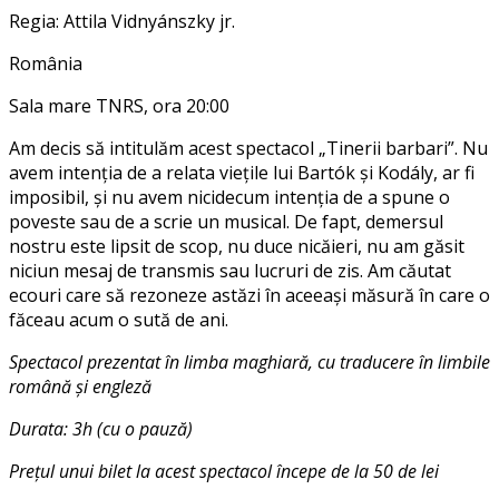
Regia: Attila Vidnyánszky jr.
România
Sala mare TNRS, ora 20:00
Am decis să intitulăm acest spectacol „Tinerii barbari”. Nu
avem intenția de a relata viețile lui Bartók și Kodály, ar fi
imposibil, și nu avem nicidecum intenția de a spune o
poveste sau de a scrie un musical. De fapt, demersul
nostru este lipsit de scop, nu duce nicăieri, nu am găsit
niciun mesaj de transmis sau lucruri de zis. Am căutat
ecouri care să rezoneze astăzi în aceeași măsură în care o
făceau acum o sută de ani.
Spectacol prezentat în limba maghiară, cu traducere în limbile
română și engleză
Durata: 3h (cu o pauză)
Prețul unui bilet la acest spectacol începe de la 50 de lei