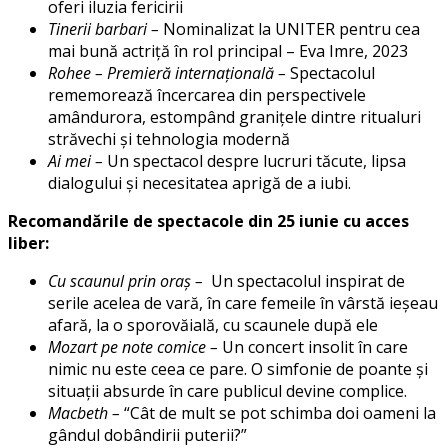
oferi iluzia fericirii
Tinerii barbari –
Nominalizat la UNITER pentru cea
mai bună actriță în rol principal – Eva Imre, 2023
Rohee – Premieră internațională –
Spectacolul
rememorează încercarea din perspectivele
amândurora, estompând granițele dintre ritualuri
străvechi și tehnologia modernă
Ai mei –
Un spectacol despre lucruri tăcute, lipsa
dialogului și necesitatea aprigă de a iubi.
Recomandările de spectacole din 25 iunie cu acces
liber:
Cu scaunul prin oraș –
Un spectacolul inspirat de
serile acelea de vară, în care femeile în vârstă ieșeau
afară, la o sporovăială, cu scaunele după ele
Mozart pe note comice –
Un concert insolit în care
nimic nu este ceea ce pare. O simfonie de poante și
situații absurde în care publicul devine complice.
Macbeth –
“Cât de mult se pot schimba doi oameni la
gândul dobândirii puterii?”