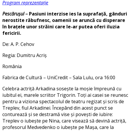
Program reprezentație
Pescărușul –
Pasiuni interzise ies la suprafață, gânduri
nerostite răbufnesc, oamenii se aruncă cu disperare
în brațele unor străini care le-ar putea oferi iluzia
fericirii.
De: A. P. Cehov
Regia: Dumitru Acriș
România
Fabrica de Cultură – UniCredit – Sala Lulu, ora 16:00
Celebra actriță Arkadina sosește la moșie împreună cu
iubitul ei, marele scriitor Trigorin. Toți ai casei se reunesc
pentru a viziona spectacolul de teatru regizat și scris de
Treplev, fiul Arkadinei. Începând din acest punct se
conturează și se destramă vise și povești de iubire:
Treplev o iubește pe Nina, care visează să devină actriță,
profesorul Medvedenko o iubește pe Mașa, care la