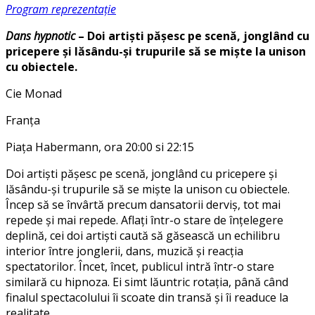
Program reprezentație
Dans hypnotic
– Doi artiști pășesc pe scenă, jonglând cu
pricepere și lăsându-și trupurile să se miște la unison
cu obiectele.
Cie Monad
Franța
Piața Habermann, ora 20:00 si 22:15
Doi artiști pășesc pe scenă, jonglând cu pricepere și
lăsându-și trupurile să se miște la unison cu obiectele.
Încep să se învârtă precum dansatorii derviș, tot mai
repede și mai repede. Aflați într-o stare de înțelegere
deplină, cei doi artiști caută să găsească un echilibru
interior între jonglerii, dans, muzică și reacția
spectatorilor. Încet, încet, publicul intră într-o stare
similară cu hipnoza. Ei simt lăuntric rotația, până când
finalul spectacolului îi scoate din transă și îi readuce la
realitate.