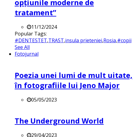
opțiunile moderne de
tratament”
11/12/2024
Popular Tags:
#DENTESTET
,
TRAST
,
insula prieteniei
,
Rosia
,
#copii
See All
Fotojurnal
Poezia unei lumi de mult uitate,
în fotografiile lui Jeno Major
05/05/2023
The Underground World
29/04/2023