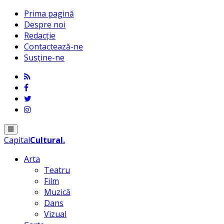
Prima pagină
Despre noi
Redacție
Contactează-ne
Susține-ne
Menu
Capital
Cultural
.
Arta
Teatru
Film
Muzică
Dans
Vizual