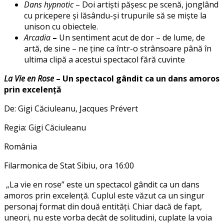
Dans hypnotic
– Doi artiști pășesc pe scenă, jonglând
cu pricepere și lăsându-și trupurile să se miște la
unison cu obiectele.
Arcadia
–
Un sentiment acut de dor – de lume, de
artă, de sine – ne ține ca într-o strânsoare până în
ultima clipă a acestui spectacol fără cuvinte
La Vie en Rose
– Un spectacol gândit ca un dans amoros
prin excelență
De: Gigi Căciuleanu, Jacques Prévert
Regia: Gigi Căciuleanu
România
Filarmonica de Stat Sibiu, ora 16:00
„La vie en rose” este un spectacol gândit ca un dans
amoros prin excelență. Cuplul este văzut ca un singur
personaj format din două entități. Chiar dacă de fapt,
uneori, nu este vorba decât de solitudini, cuplate la voia