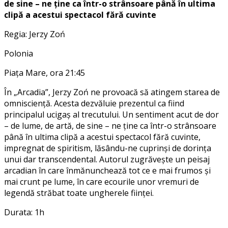
de sine – ne ține ca într-o strânsoare până în ultima
clipă a acestui spectacol fără cuvinte
Regia: Jerzy Zoń
Polonia
Piața Mare, ora 21:45
În „Arcadia”, Jerzy Zoń ne provoacă să atingem starea de
omnisciență. Acesta dezvăluie prezentul ca fiind
principalul ucigaș al trecutului. Un sentiment acut de dor
– de lume, de artă, de sine – ne ține ca într-o strânsoare
până în ultima clipă a acestui spectacol fără cuvinte,
impregnat de spiritism, lăsându-ne cuprinși de dorința
unui dar transcendental. Autorul zugrăvește un peisaj
arcadian în care înmănunchează tot ce e mai frumos și
mai crunt pe lume, în care ecourile unor vremuri de
legendă străbat toate ungherele ființei.
Durata: 1h