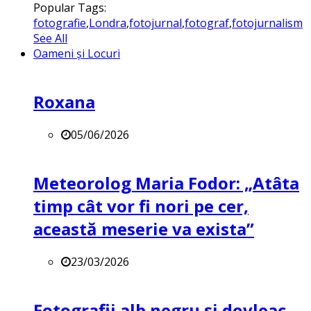
Popular Tags:
fotografie
,
Londra
,
fotojurnal
,
fotograf
,
fotojurnalism
See All
Oameni și Locuri
Roxana
05/06/2026
Meteorolog Maria Fodor: „Atâta
timp cât vor fi nori pe cer,
această meserie va exista”
23/03/2026
Fotografii alb negru și dovleac