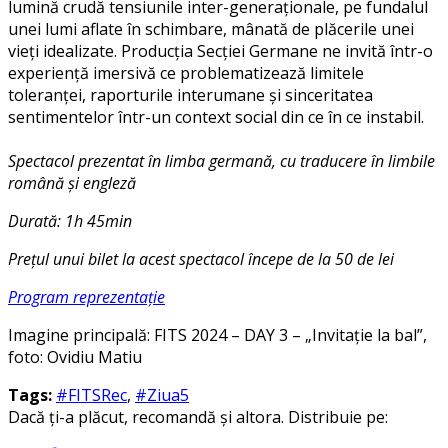
lumină crudă tensiunile inter-generaționale, pe fundalul
unei lumi aflate în schimbare, mânată de plăcerile unei
vieți idealizate. Producția Secției Germane ne invită într-o
experiență imersivă ce problematizează limitele
toleranței, raporturile interumane și sinceritatea
sentimentelor într-un context social din ce în ce instabil.
Spectacol prezentat în limba germană, cu traducere în limbile
română și engleză
Durată: 1h 45min
Prețul unui bilet la acest spectacol începe de la 50 de lei
Program reprezentație
Imagine principală: FITS 2024 – DAY 3 – „Invitație la bal”,
foto: Ovidiu Matiu
Tags:
#FITSRec
,
#Ziua5
Dacă ți-a plăcut, recomandă și altora. Distribuie pe: