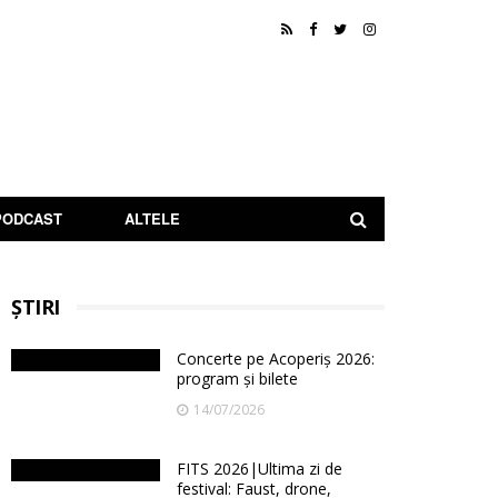
PODCAST
ALTELE
ȘTIRI
Concerte pe Acoperiș 2026:
program și bilete
14/07/2026
FITS 2026|Ultima zi de
festival: Faust, drone,