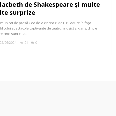
acbeth de Shakespeare și multe
lte surprize
municat de presă Cea de-a cincea zi de FITS aduce în fața
blicului spectacole captivante de teatru, muzică și dans, dintre
re cinci sunt cu a…
25/06/2024
21
0