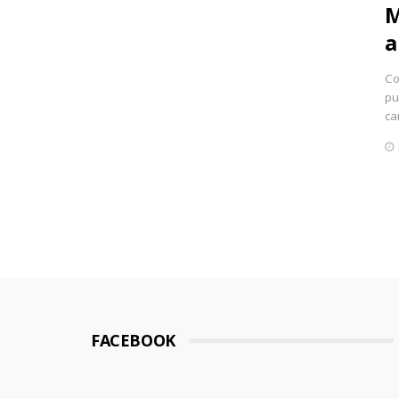
M
a
Co
pu
ca
FACEBOOK