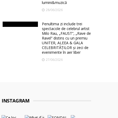
lumini&muzică
28/06/2026
Penultima zi include trei
spectacole de celebrul artist
Milo Rau, „FAUST”, „Rave de
Ravel” distins cu un premiu
UNITER, ALEEA & GALA
CELEBRITĂȚILOR și zeci de
evenimente în aer liber
27/06/2026
INSTAGRAM