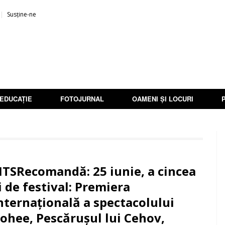
Susține-ne
EDUCAȚIE
FOTOJURNAL
OAMENI ȘI LOCURI
ITSRecomandă: 25 iunie, a cincea
i de festival: Premiera
nternațională a spectacolului
ohee, Pescărușul lui Cehov,