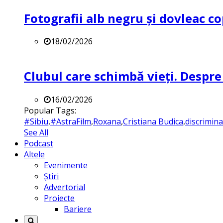
Fotografii alb negru și dovleac co
18/02/2026
Clubul care schimbă vieți. Despre
16/02/2026
Popular Tags:
#Sibiu
,
#AstraFilm
,
Roxana
,
Cristiana Budica
,
discrimin
See All
Podcast
Altele
Evenimente
Știri
Advertorial
Proiecte
Bariere