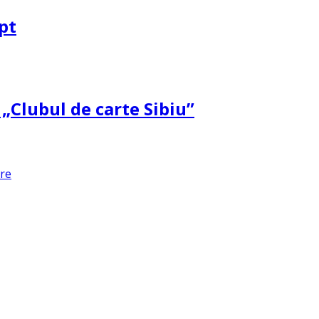
pt
 „Clubul de carte Sibiu”
are