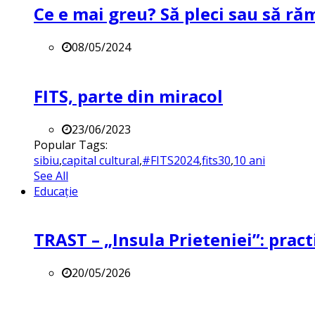
Ce e mai greu? Să pleci sau să ră
08/05/2024
FITS, parte din miracol
23/06/2023
Popular Tags:
sibiu
,
capital cultural
,
#FITS2024
,
fits30
,
10 ani
See All
Educație
TRAST – „Insula Prieteniei”: practi
20/05/2026