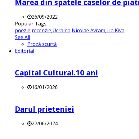
Marea din spatele caselor de pia
26/09/2022
Popular Tags:
poezie
,
recenzie
,
Ucraina
,
Nicolae Avram
,
LIa Kiva
See All
Proză scurtă
Editorial
Capital Cultural.10 ani
16/01/2026
Darul prieteniei
27/06/2024