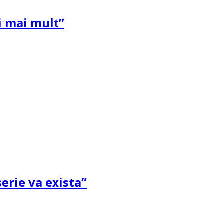
și mai mult”
erie va exista”