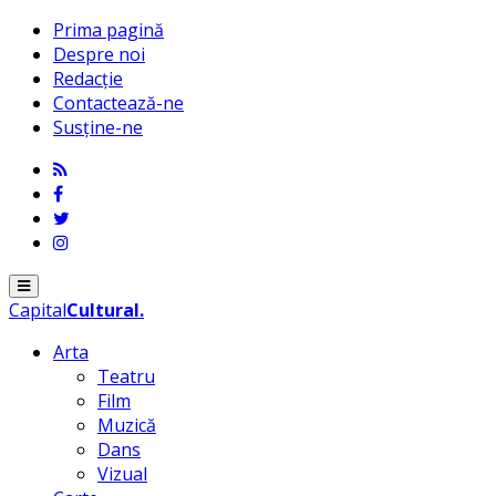
Prima pagină
Despre noi
Redacție
Contactează-ne
Susține-ne
Menu
Capital
Cultural
.
Arta
Teatru
Film
Muzică
Dans
Vizual