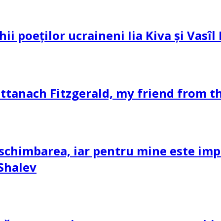
hii poeților ucraineni Iia Kiva și Vasî
ttanach Fitzgerald, my friend from th
schimbarea, iar pentru mine este impor
 Shalev