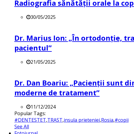
Radiografia sănătății orale la co
30/05/2025
Dr. Marius Ion: „În ortodonție, t
pacientul”
21/05/2025
Dr. Dan Boariu: „Pacienții sunt di
moderne de tratament”
11/12/2024
Popular Tags:
#DENTESTET
,
TRAST
,
insula prieteniei
,
Rosia
,
#copii
See All
Fotojurnal