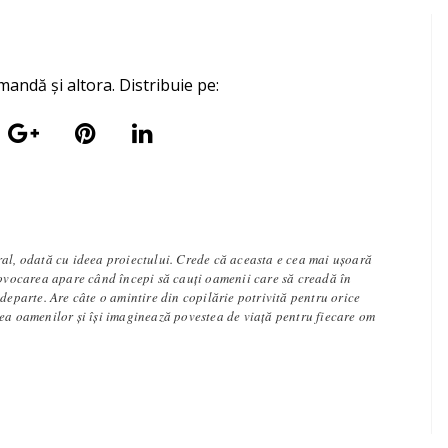
mandă și altora. Distribuie pe:
ral, odată cu ideea proiectului. Crede că aceasta e cea mai ușoară
rovocarea apare când începi să cauți oamenii care să creadă în
 departe. Are câte o amintire din copilărie potrivită pentru orice
tea oamenilor și își imaginează povestea de viață pentru fiecare om