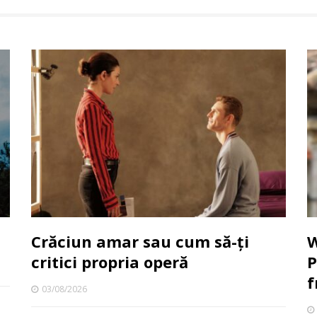
Crăciun amar sau cum să-ți
W
critici propria operă
P
f
03/08/2026