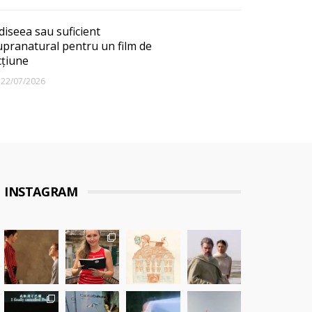
diseea sau suficient
upranatural pentru un film de
cțiune
22/07/2026
INSTAGRAM