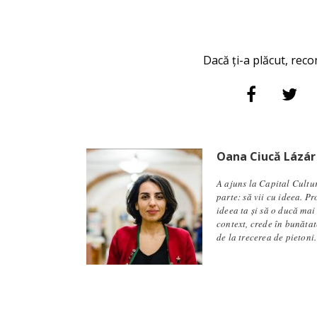
Dacă ți-a plăcut, reco
Oana Ciucă Lázár
A ajuns la Capital Cultu
parte: să vii cu ideea. P
ideea ta și să o ducă mai
context, crede în bunăta
de la trecerea de pietoni.