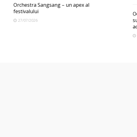
Orchestra Sangsang – un apex al
festivalului
O
s
27/07/2026
a