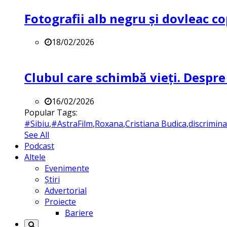
Fotografii alb negru și dovleac co
18/02/2026
Clubul care schimbă vieți. Despre
16/02/2026
Popular Tags:
#Sibiu
,
#AstraFilm
,
Roxana
,
Cristiana Budica
,
discrimin
See All
Podcast
Altele
Evenimente
Știri
Advertorial
Proiecte
Bariere