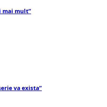
și mai mult”
erie va exista”