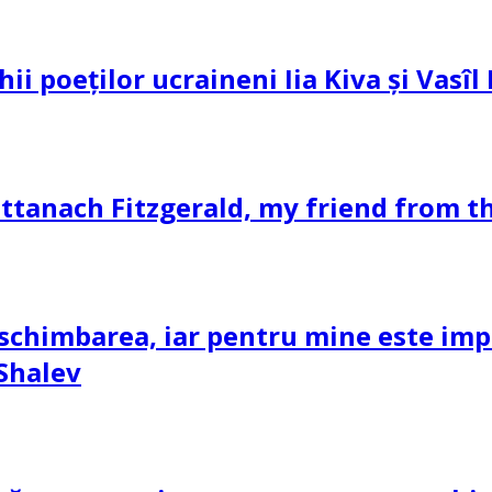
hii poeților ucraineni Iia Kiva și Vasî
ttanach Fitzgerald, my friend from th
schimbarea, iar pentru mine este impor
 Shalev