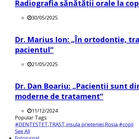
Radiografia sănătății orale la co
30/05/2025
Dr. Marius Ion: „În ortodonție, t
pacientul”
21/05/2025
Dr. Dan Boariu: „Pacienții sunt di
moderne de tratament”
11/12/2024
Popular Tags:
#DENTESTET
,
TRAST
,
insula prieteniei
,
Rosia
,
#copii
See All
Fotojurnal