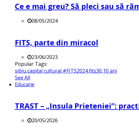
Ce e mai greu? Să pleci sau să ră
08/05/2024
FITS, parte din miracol
23/06/2023
Popular Tags:
sibiu
,
capital cultural
,
#FITS2024
,
fits30
,
10 ani
See All
Educație
TRAST – „Insula Prieteniei”: practi
20/05/2026