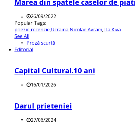
Marea din spatele caselor de pia
26/09/2022
Popular Tags:
poezie
,
recenzie
,
Ucraina
,
Nicolae Avram
,
LIa Kiva
See All
Proză scurtă
Editorial
Capital Cultural.10 ani
16/01/2026
Darul prieteniei
27/06/2024