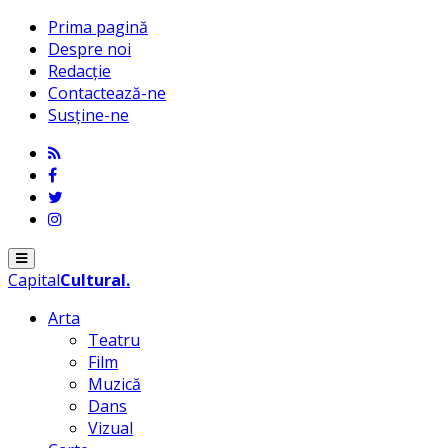
Prima pagină
Despre noi
Redacție
Contactează-ne
Susține-ne
Menu
Capital
Cultural
.
Arta
Teatru
Film
Muzică
Dans
Vizual