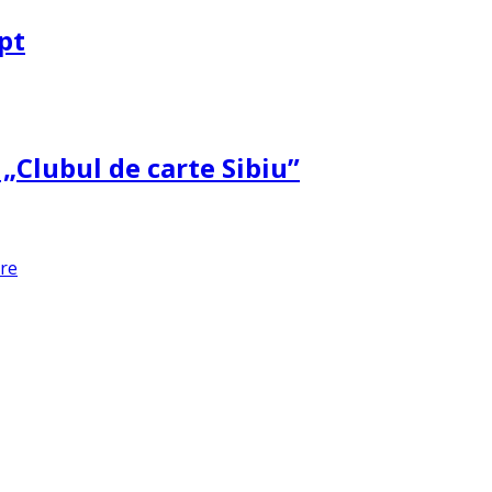
pt
 „Clubul de carte Sibiu”
are