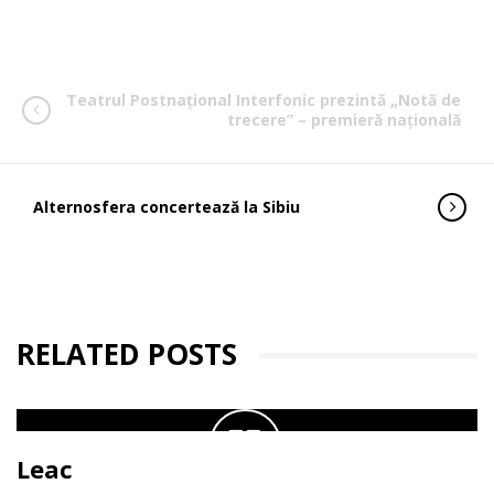
Teatrul Postnațional Interfonic prezintă „Notă de
trecere” – premieră națională
Alternosfera concertează la Sibiu
RELATED POSTS
Leac