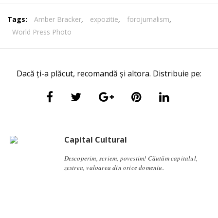
Tags:
Amber Bracker
,
expozitie
,
forojurnalism
,
World Press Photo
Dacă ți-a plăcut, recomandă și altora. Distribuie pe:
Capital Cultural
Descoperim, scriem, povestim! Căutăm capitalul,
zestrea, valoarea din orice domeniu.