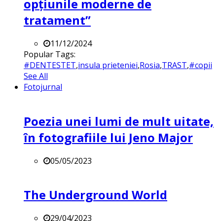
opțiunile moderne de
tratament”
11/12/2024
Popular Tags:
#DENTESTET
,
insula prieteniei
,
Rosia
,
TRAST
,
#copii
See All
Fotojurnal
Poezia unei lumi de mult uitate,
în fotografiile lui Jeno Major
05/05/2023
The Underground World
29/04/2023