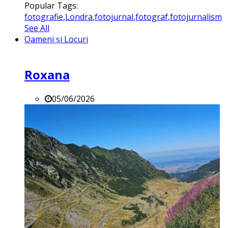
Popular Tags:
fotografie
,
Londra
,
fotojurnal
,
fotograf
,
fotojurnalism
See All
Oameni și Locuri
Roxana
05/06/2026