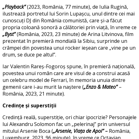
„Playback”
(2023, România, 77 minute), de Iulia Rugină,
ilustrează portretul lui Sorin Lupașcu, unul dintre cei mai
cunoscuți DJ din România comunistă, care și-a făcut
propria coloană sonoră a călătoriei prin viață, în vreme ce
„Byst”
(România, 2023, 23 minute) de Arina Litvinova, film
prezentat în premieră mondială la Sibiu, surprinde un
crâmpei din povestea unui rocker ieșean care „vine pe un
drum, se duce pe altul”.
Iar Valentin Rareș-Fogoroș spune, în premieră națională,
povestea unui român care are visul de a construi acasă
un celebru model de Ferrari, în memoria unuia dintre
gemenii care i-au murit la naștere (
„Enzo & Mateo”
–
România, 2023, 21 minute).
Credințe și superstiții
Credință reală, superstiție, ori chiar ipocrizie? Personajele
lui Alexandru Solomon fac un „pelerinaj” prin universul
mitului Arsenie Boca (
„Arsenie, Viaț
a de Apoi
” –
România,
Luxemburg, 2023, 96 minute), în vreme ce Octavian