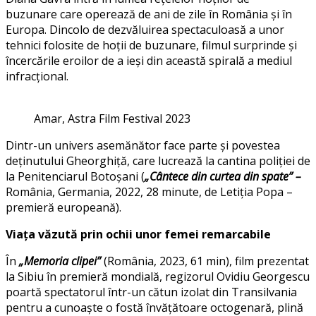
buzunare care operează de ani de zile în România și în
Europa. Dincolo de dezvăluirea spectaculoasă a unor
tehnici folosite de hoții de buzunare, filmul surprinde și
încercările eroilor de a ieși din această spirală a mediul
infracțional.
Amar, Astra Film Festival 2023
Dintr-un univers asemănător face parte și povestea
deținutului Gheorghiță, care lucrează la cantina poliției de
la Penitenciarul Botoșani (
„Cântece din curtea din spate” –
România, Germania, 2022, 28 minute, de Letiția Popa –
premieră europeană).
Viața văzută prin ochii unor femei remarcabile
În
„Memoria clipei”
(România, 2023, 61 min), film prezentat
la Sibiu în premieră mondială, regizorul Ovidiu Georgescu
poartă spectatorul într-un cătun izolat din Transilvania
pentru a cunoaște o fostă învățătoare octogenară, plină