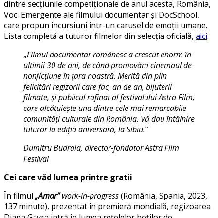
dintre secțiunile competiționale de anul acesta, România,
Voci Emergente ale filmului documentar și DocSchool,
care propun incursiuni într-un carusel de emoții umane.
Lista completă a tuturor filmelor din selecția oficială,
aici
.
„
Filmul documentar românesc a crescut enorm în
ultimii 30 de ani, de când promovăm cinemaul de
nonficțiune în țara noastră. Merită din plin
felicitări regizorii care fac, an de an, bijuterii
filmate, și publicul rafinat al festivalului Astra Film,
care alcătuiește una dintre cele mai remarcabile
comunități culturale din România. Vă dau întâlnire
tuturor la ediția aniversară, la Sibiu.”
Dumitru Budrala, director-fondator Astra Film
Festival
Cei care văd lumea printre gratii
În filmul
„Amar”
work-in-progress
(România, Spania, 2023,
137 minute), prezentat în premieră mondială, regizoarea
Diana Gavra intră în lumea rețelelor hoților de