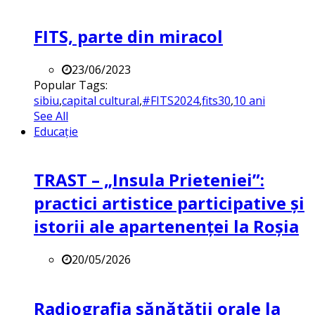
FITS, parte din miracol
23/06/2023
Popular Tags:
sibiu
,
capital cultural
,
#FITS2024
,
fits30
,
10 ani
See All
Educație
TRAST – „Insula Prieteniei”:
practici artistice participative și
istorii ale apartenenței la Roșia
20/05/2026
Radiografia sănătății orale la