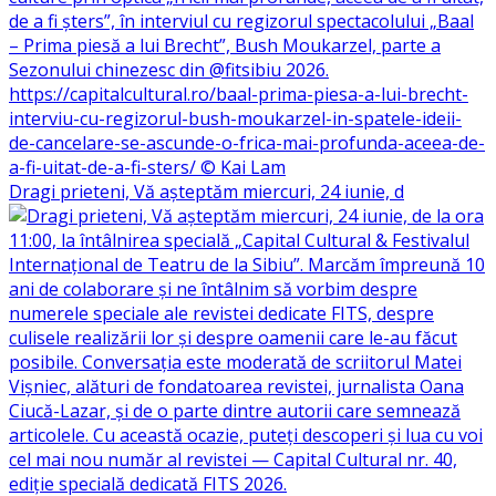
Dragi prieteni, Vă așteptăm miercuri, 24 iunie, d