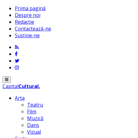
Prima pagină
Despre noi
Redacție
Contactează-ne
Susține-ne
Menu
Capital
Cultural
.
Arta
Teatru
Film
Muzică
Dans
Vizual