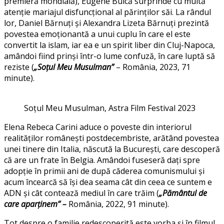
premieră mondială), Eugene Buică surprinde cu multă
atenție mariajul disfuncțional al părinților săi. La rândul
lor, Daniel Bărnuți și Alexandra Lizeta Bărnuți prezintă
povestea emoționantă a unui cuplu în care el este
convertit la islam, iar ea e un spirit liber din Cluj-Napoca,
amândoi fiind prinși într-o lume confuză, în care luptă să
reziste (
„Soțul Meu Musulman”
– România, 2023, 71
minute).
Soțul Meu Musulman, Astra Film Festival 2023
Elena Rebeca Carini aduce o poveste din interiorul
realităților românești postdecembriste, arătând povestea
unei tinere din Italia, născută la București, care descoperă
că are un frate în Belgia. Amândoi fuseseră dați spre
adopție în primii ani de după căderea comunismului și
acum încearcă să își dea seama cât din ceea ce suntem e
ADN și cât contează mediul în care trăim (
„Pământul de
care aparținem” –
România, 2022, 91 minute).
Tot despre o familie redescoperită este vorba și în filmul