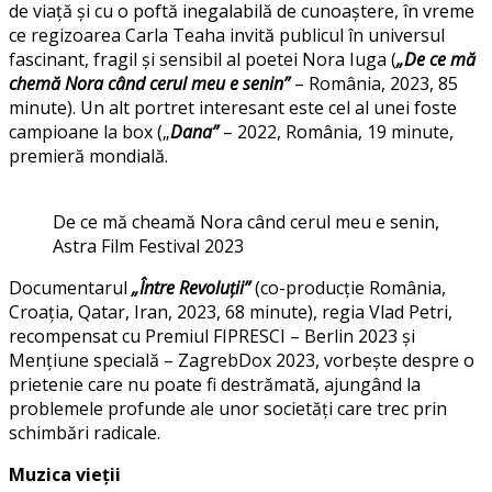
de viață și cu o poftă inegalabilă de cunoaștere, în vreme
ce regizoarea Carla Teaha invită publicul în universul
fascinant, fragil și sensibil al poetei Nora Iuga (
„De ce mă
chemă Nora când cerul meu e senin”
– România, 2023, 85
minute). Un alt portret interesant este cel al unei foste
campioane la box („
Dana”
– 2022, România, 19 minute,
premieră mondială.
De ce mă cheamă Nora când cerul meu e senin,
Astra Film Festival 2023
Documentarul
„Între Revoluții”
(co-producție România,
Croația, Qatar, Iran, 2023, 68 minute), regia Vlad Petri,
recompensat cu Premiul FIPRESCI – Berlin 2023 și
Mențiune specială – ZagrebDox 2023, vorbește despre o
prietenie care nu poate fi destrămată, ajungând la
problemele profunde ale unor societăți care trec prin
schimbări radicale.
Muzica vieții