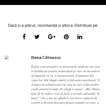
Dacă ți-a plăcut, recomandă și altora. Distribuie pe:
Elena Călinescu
Îi plac conversaţiile cu persoanele modeste, pe care
le întâlneşte pentru prima dată şi care au încredere
să împartă cu ea, o necunoscută, fragmente din
viaţa lor. Stă lângă cimitir și foloseşte autobuzul 13.
A ajuns în echipă exact în ziua în care a dat proba
orală pentru licență. O colegă îi spune: „Hei, Oana,
fata de la radio, vrea să facă o revistă culturală. Te
bagi?” Nu a stat pe gânduri, iar într-o cafenea de
cartier a început discuția despre numele revistei, a