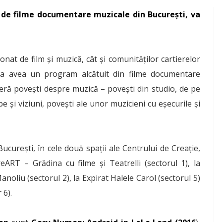
l de filme documentare muzicale din București, va
nat de film și muzică, cât și comunităților cartierelor
a avea un program alcătuit din filme documentare
eră povești despre muzică – povești din studio, de pe
be și viziuni, povești ale unor muzicieni cu eșecurile și
 București, în cele două spații ale Centrului de Creație,
reART – Grădina cu filme și Teatrelli (sectorul 1), la
oliu (sectorul 2), la Expirat Halele Carol (sectorul 5)
 6).