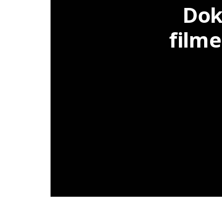
Dok
film