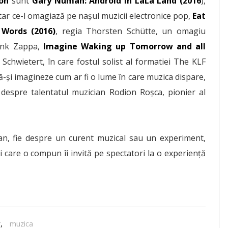
on
sunt
Gary Numan: Android in LaLa Land (2016
),
ar ce-l omagiază pe nașul muzicii electronice pop,
Eat
 Words (2016)
, regia Thorsten Schütte, un omagiu
rank Zappa,
Imagine Waking up Tomorrow and all
 Schwietert, în care fostul solist al formatiei The KLF
-și imagineze cum ar fi o lume în care muzica dispare,
 despre talentatul muzician Rodion Roşca, pionier al
an, fie despre un curent muzical sau un experiment,
care o compun îi invită pe spectatori la o experiență
r
,
muzica