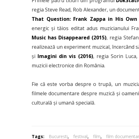
Primele patru titluri din programul
DokStati
regia Steve Read, Rob Alexander, un document
That Question: Frank Zappa in His Own
energic și tăios editat adus muzicianului F
Music has Disappeared (2015)
, regia Stefan
realizează un experiment muzical, încercând să
și
Imagini din vis
(2016)
, regia Sorin Luca,
muzicii electronice din România.
Fie că este vorba despre o trupă, un muzici
filmele documentare despre muzică și oamenii 
culturală și umană specială.
Tags:
Bucuresti
,
festival
,
film
,
film documenta