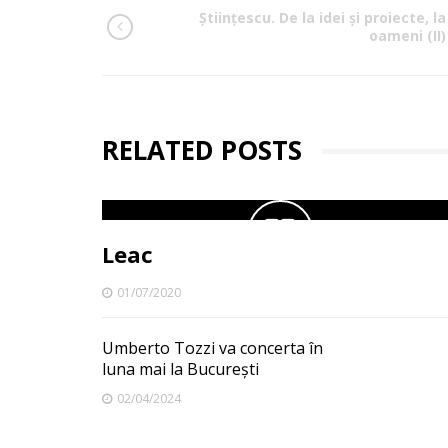
Științescu. De la idei și proiecte, la
oameni (II)
RELATED POSTS
Leac
01/07/2020
Umberto Tozzi va concerta în
luna mai la București
02/04/2024