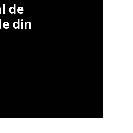
l de
e din