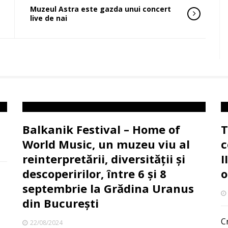
Muzeul Astra este gazda unui concert
live de nai
Balkanik Festival – Home of
T
World Music, un muzeu viu al
c
reinterpretării, diversității și
I
descoperirilor, între 6 și 8
o
septembrie la Grădina Uranus
din București
C
22/08/2024