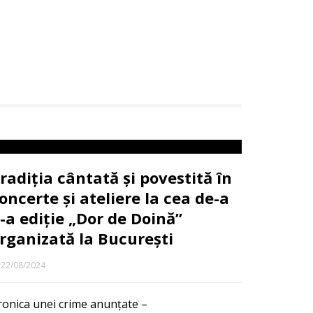
radiția cântată și povestită în
oncerte și ateliere la cea de-a
I-a ediție „Dor de Doină”
rganizată la București
22/08/2024
ronica unei crime anunțate –