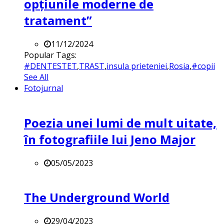
opțiunile moderne de
tratament”
11/12/2024
Popular Tags:
#DENTESTET
,
TRAST
,
insula prieteniei
,
Rosia
,
#copii
See All
Fotojurnal
Poezia unei lumi de mult uitate,
în fotografiile lui Jeno Major
05/05/2023
The Underground World
29/04/2023