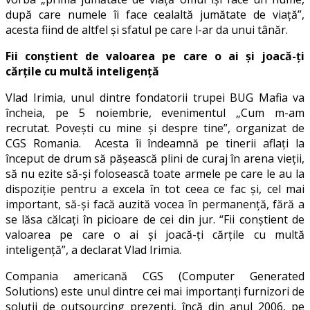
după care numele îi face cealaltă jumătate de viață”,
acesta fiind de altfel și sfatul pe care l-ar da unui tânăr.
Fii conștient de valoarea pe care o ai și joacă-ți
cărțile cu multă inteligență
Vlad Irimia, unul dintre fondatorii trupei BUG Mafia va
încheia, pe 5 noiembrie, evenimentul „Cum m-am
recrutat. Povești cu mine și despre tine”, organizat de
CGS Romania. Acesta îi îndeamnă pe tinerii aflați la
început de drum să pășească plini de curaj în arena vieții,
să nu ezite să-și folosească toate armele pe care le au la
dispoziție pentru a excela în tot ceea ce fac și, cel mai
important, să-și facă auzită vocea în permanență, fără a
se lăsa călcați în picioare de cei din jur. “Fii conștient de
valoarea pe care o ai și joacă-ți cărțile cu multă
inteligență”, a declarat Vlad Irimia.
Compania americană CGS (Computer Generated
Solutions) este unul dintre cei mai importanți furnizori de
soluții de outsourcing prezenți, încă din anul 2006, pe