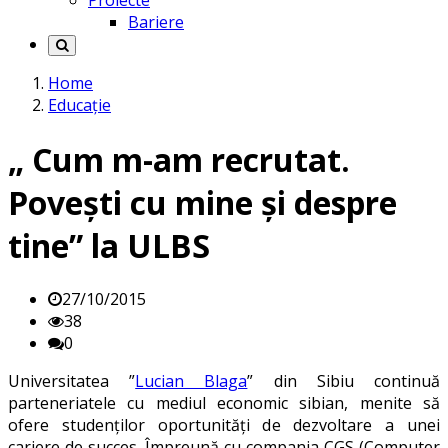
Proiecte
Bariere
Home
Educație
„ Cum m-am recrutat.
Povești cu mine și despre
tine” la ULBS
27/10/2015
38
0
Universitatea ”
Lucian Blaga
” din Sibiu continuă
parteneriatele cu mediul economic sibian, menite să
ofere studenților oportunități de dezvoltare a unei
cariere de succes. Împreună cu compania CGS (Computer