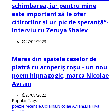
schimbarea, iar pentru mine
este important să le ofer
cititorilor și un pic de speranță”-
Interviu cu Zeruya Shalev
27/09/2023
Marea din spatele caselor de
piatră cu acoperiș roșu – un nou
poem hipnagogic, marca Nicolae
Avram
26/09/2022
Popular Tags:
poezie
,
recenzie
,
Ucraina
,
Nicolae Avram
,
LIa Kiva