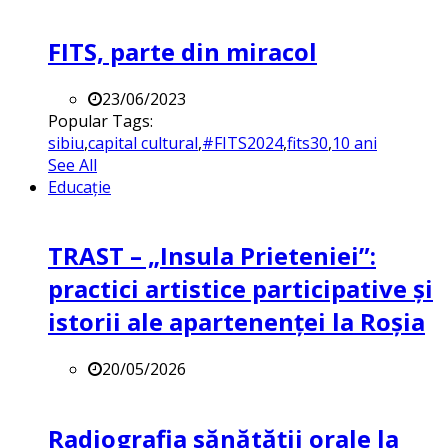
FITS, parte din miracol
23/06/2023
Popular Tags:
sibiu
,
capital cultural
,
#FITS2024
,
fits30
,
10 ani
See All
Educație
TRAST – „Insula Prieteniei”:
practici artistice participative și
istorii ale apartenenței la Roșia
20/05/2026
Radiografia sănătății orale la