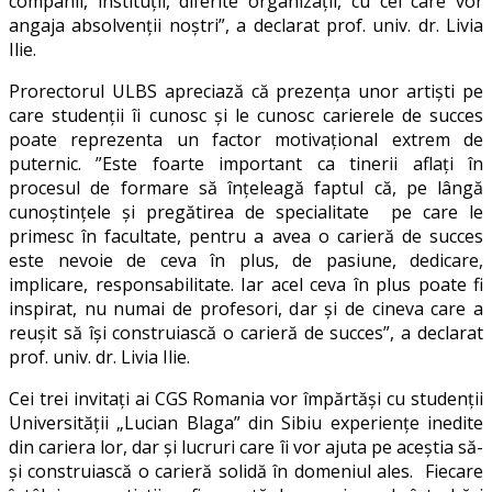
companii, instituții, diferite organizații, cu cei care vor
angaja absolvenții noștri”, a declarat prof. univ. dr. Livia
Ilie.
Prorectorul ULBS apreciază că prezența unor artiști pe
care studenții îi cunosc și le cunosc carierele de succes
poate reprezenta un factor motivațional extrem de
puternic. ”Este foarte important ca tinerii aflați în
procesul de formare să înțeleagă faptul că, pe lângă
cunoștințele și pregătirea de specialitate pe care le
primesc în facultate, pentru a avea o carieră de succes
este nevoie de ceva în plus, de pasiune, dedicare,
implicare, responsabilitate. Iar acel ceva în plus poate fi
inspirat, nu numai de profesori, dar și de cineva care a
reușit să își construiască o carieră de succes”, a declarat
prof. univ. dr. Livia Ilie.
Cei trei invitați ai CGS Romania vor împărtăși cu studenții
Universității „Lucian Blaga” din Sibiu experiențe inedite
din cariera lor, dar și lucruri care îi vor ajuta pe aceștia să-
și construiască o carieră solidă în domeniul ales. Fiecare