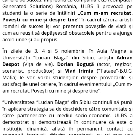
Generated Solutions) România, ULBS îi provoacă pe
studenți la o serie de întâlniri
„Cum m-am recrutat.
Povești cu mine și despre tine”
în cadrul cărora artiști
români de succes își vor prezenta poveștile de viață și
cum au reușit să depășească obstacolele pentru a ajunge
acolo unde și-au propus.
În zilele de 3, 4 și 5 noiembrie, în Aula Magna a
Universității ”Lucian Blaga” din Sibiu, artiștii
Adrian
Despot
(Vița de vie),
Dorian Boguță
(actor, regizor,
scenarist, producător) și
Vlad Irimia
(”Tataee”-B.U.G.
Mafia) le vor vorbi studenților despre provocările și
satisfacțiile unei cariere, în cadrul evenimentului „Cum m-
am recrutat. Povești cu mine și despre tine”.
”Universitatea ”Lucian Blaga” din Sibiu continuă să pună
în aplicare strategia sa de deschidere către comunitate și
către parteneriate cu mediul socio-economic. ULBS a
demonstrat și demonstrează în continuare că este o
instituție dinamică, aflată în permanent contact cu