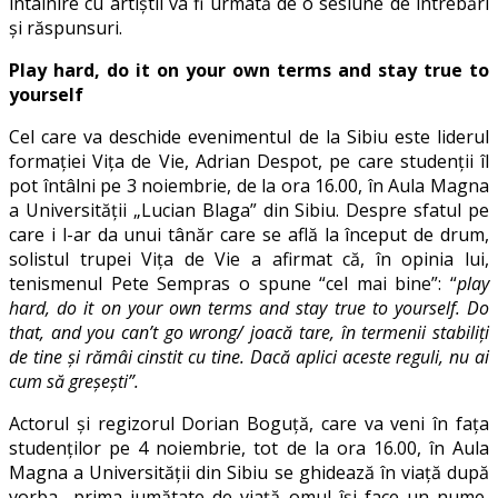
întâlnire cu artiştii va fi urmată de o sesiune de întrebări
și răspunsuri.
Play hard, do it on your own terms and stay true to
yourself
Cel care va deschide evenimentul de la Sibiu este liderul
formației Vița de Vie, Adrian Despot, pe care studenții îl
pot întâlni pe 3 noiembrie, de la ora 16.00, în Aula Magna
a Universității „Lucian Blaga” din Sibiu. Despre sfatul pe
care i l-ar da unui tânăr care se află la început de drum,
solistul trupei Vița de Vie a afirmat că, în opinia lui,
tenismenul Pete Sempras o spune “cel mai bine”: “
play
hard, do it on your own terms and stay true to yourself. Do
that, and you can’t go wrong/ joacă tare, în termenii stabiliți
de tine și rămâi cinstit cu tine. Dacă aplici aceste reguli, nu ai
cum să greșești”.
Actorul și regizorul Dorian Boguță, care va veni în fața
studenților pe 4 noiembrie, tot de la ora 16.00, în Aula
Magna a Universității din Sibiu se ghidează în viață după
vorba „prima jumătate de viață omul își face un nume,