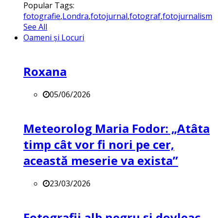
Popular Tags:
fotografie
,
Londra
,
fotojurnal
,
fotograf
,
fotojurnalism
See All
Oameni și Locuri
Roxana
05/06/2026
Meteorolog Maria Fodor: „Atâta
timp cât vor fi nori pe cer,
această meserie va exista”
23/03/2026
Fotografii alb negru și dovleac