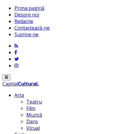
Prima pagină
Despre noi
Redacție
Contactează-ne
Susține-ne
Menu
Capital
Cultural
.
Arta
Teatru
Film
Muzică
Dans
Vizual