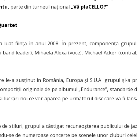
ntu,
parte din turneul național
„Vă plaCELLO?”
Quartet
a luat ființă în anul 2008. În prezent, componența grupu
 si band leader), Mihaela Alexa (voce), Michael Acker (contrab
re le-a susținut în România, Europa și S.U.A grupul și-a p
 compoziții originale de pe albumul „Endurance”, standarde d
i lucrări noi ce vor apărea pe următorul disc care va fi lan
 de stiluri, grupul a câștigat recunaoșterea publicului de ja
ndu-se de numeroase concerte pe scenele unor cluburi cel