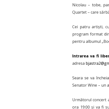
Nicolau – tobe, par
Quartet – care sărbă
Cei patru artiști, 
program format din 
pentru albumul „Bod
Intrarea va fi libe
adresa
bjastra2@gm
Seara se va încheia
Senator Wine – un 
Următorul concert a
ora 19:00 și va fi 