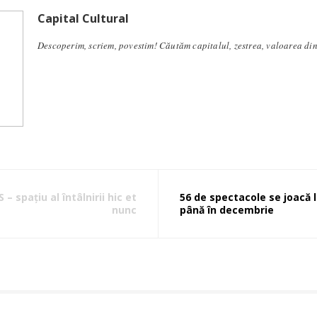
Capital Cultural
Descoperim, scriem, povestim! Căutăm capitalul, zestrea, valoarea di
 – spațiu al întâlnirii hic et
56 de spectacole se joacă 
nunc
până în decembrie