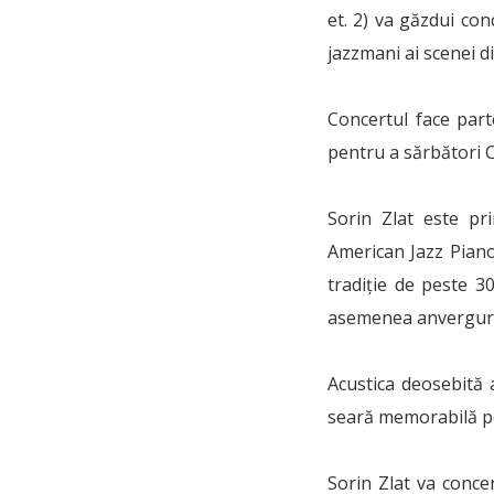
et. 2) va găzdui co
jazzmani ai scenei d
Concertul face part
pentru a sărbători C
Sorin Zlat este pr
American Jazz Piano
tradiție de peste 3
asemenea anvergur
Acustica deosebită a
seară memorabilă pe
Sorin Zlat va conce