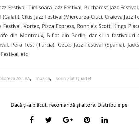
Jazz Festival, Timisoara Jazz Festival, Bucharest Jazz Festival
 (Galati), Cikis Jazz Festival (Miercurea-Ciuc), Craiova Jazz F
azz Festival, Vortex, Pizza Express, Ronnie’s Scott, Kings Pla
Cafe din Montreux, B-flat din Berlin, dar și la festivaluri 
al, Pera Fest (Turcia), Getxo Jazz Festival (Spania), Jacks
Festival, etc.
iblioteca ASTRA
,
muzica
,
Sorin Zlat Quartet
Dacă ți-a plăcut, recomandă și altora. Distribuie pe: