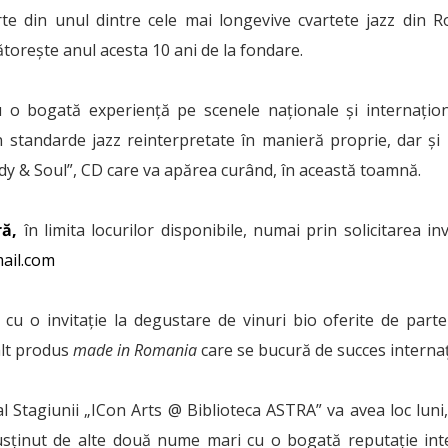
te din unul dintre cele mai longevive cvartete jazz din 
torește anul acesta 10 ani de la fondare.
cu o bogată experiență pe scenele naționale și internați
standarde jazz reinterpretate în manieră proprie, dar și
y & Soul”, CD care va apărea curând, în această toamnă.
ră,
în limita locurilor disponibile, numai prin solicitarea inv
ail.com
 cu o invitație la degustare de vinuri bio oferite de parte
alt produs
made in Romania
care se bucură de succes internaț
l Stagiunii „ICon Arts @ Biblioteca ASTRA” va avea loc luni,
susținut de alte două nume mari cu o bogată reputație int