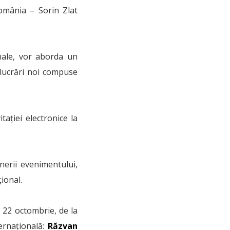
România – Sorin Zlat
onale, vor aborda un
 lucrări noi compuse
itației electronice la
nerii evenimentului,
ional.
 22 octombrie, de la
ernațională:
Răzvan