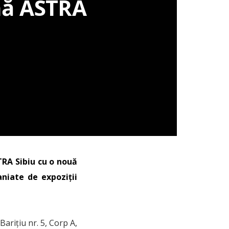
nă ASTRA
TRA Sibiu cu o nouă
niate de expoziții
Barițiu nr. 5, Corp A,