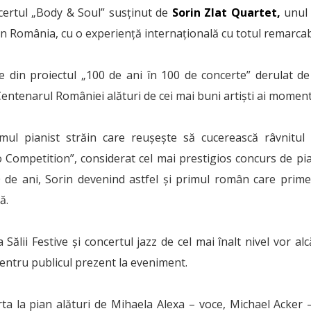
ncertul „Body & Soul” susținut de
Sorin Zlat Quartet,
unul d
in România, cu o experiență internațională cu totul remarcab
e din proiectul „100 de ani în 100 de concerte” derulat 
entenarul României alături de cei mai buni artiști ai moment
imul pianist străin care reușește să cucerească râvnitu
 Competition”, considerat cel mai prestigios concurs de pi
0 de ani, Sorin devenind astfel și primul român care pri
ă.
 Sălii Festive și concertul jazz de cel mai înalt nivel vor alc
ntru publicul prezent la eveniment.
rta la pian alături de Mihaela Alexa – voce, Michael Acker –