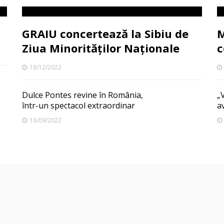
GRAIU concertează la Sibiu de
M
Ziua Minorităților Naționale
c
18/12/2022
Dulce Pontes revine în România,
„V
într-un spectacol extraordinar
a
18/09/2022