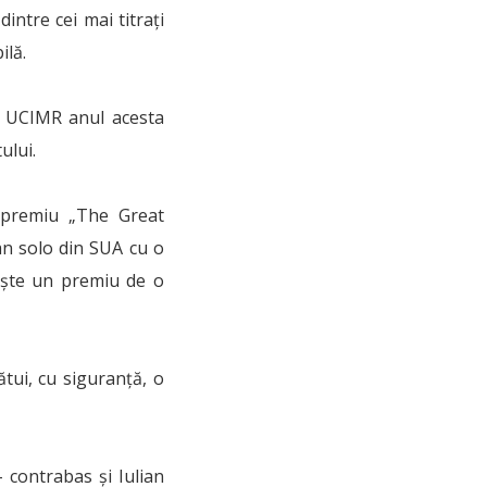
intre cei mai titrați
ilă.
de UCIMR anul acesta
ului.
l premiu „The Great
an solo din SUA cu o
mește un premiu de o
ătui, cu siguranță, o
 contrabas și Iulian