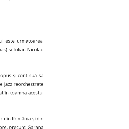
lui este urmatoarea:
as) si Iulian Nicolau
ropus și continuă să
e jazz reorchestrate
sat în toamna acestui
zz din România și din
ebre, precum: Garana