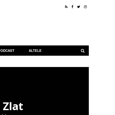
PODCAST
ALTELE
 Zlat