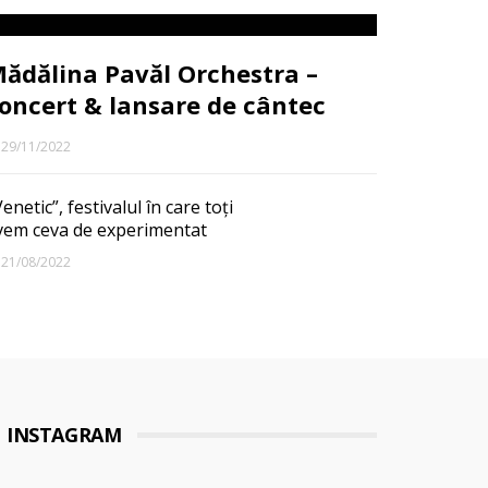
ădălina Pavăl Orchestra –
oncert & lansare de cântec
29/11/2022
enetic”, festivalul în care toți
vem ceva de experimentat
21/08/2022
INSTAGRAM