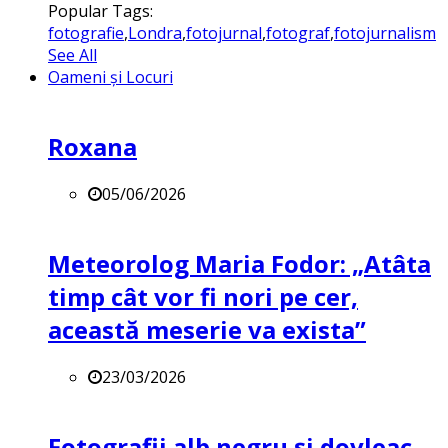
Popular Tags:
fotografie
,
Londra
,
fotojurnal
,
fotograf
,
fotojurnalism
See All
Oameni și Locuri
Roxana
05/06/2026
Meteorolog Maria Fodor: „Atâta
timp cât vor fi nori pe cer,
această meserie va exista”
23/03/2026
Fotografii alb negru și dovleac