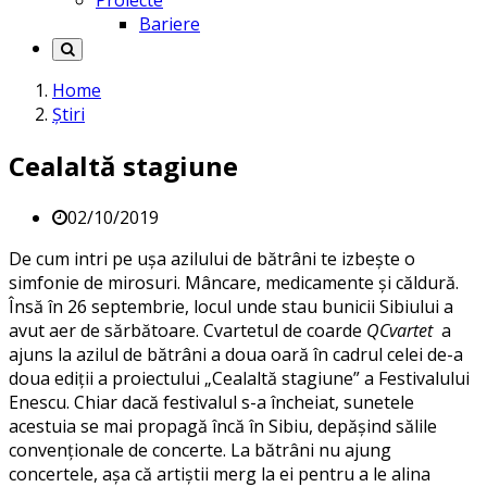
Proiecte
Bariere
Home
Știri
Cealaltă stagiune
02/10/2019
De cum intri pe ușa azilului de bătrâni te izbește o
simfonie de mirosuri. Mâncare, medicamente și căldură.
Însă în 26 septembrie, locul unde stau bunicii Sibiului a
avut aer de sărbătoare. Cvartetul de coarde
QCvartet
a
ajuns la azilul de bătrâni a doua oară în cadrul celei de-a
doua ediții a proiectului „Cealaltă stagiune” a Festivalului
Enescu. Chiar dacă festivalul s-a încheiat, sunetele
acestuia se mai propagă încă în Sibiu, depășind sălile
convenționale de concerte. La bătrâni nu ajung
concertele, așa că artiștii merg la ei pentru a le alina