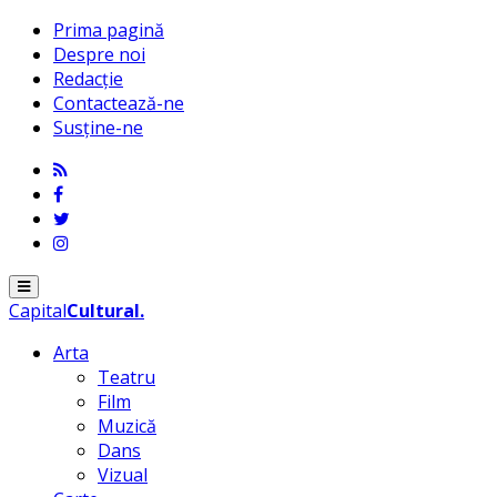
Prima pagină
Despre noi
Redacție
Contactează-ne
Susține-ne
Menu
Capital
Cultural
.
Arta
Teatru
Film
Muzică
Dans
Vizual