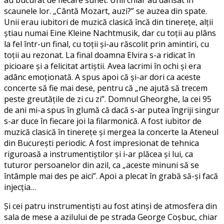
au bucurat de fiecare sunet. Unii chiar au dansat în
scaunele lor. „Cântă Mozart, auzi?” se auzea din spate.
Unii erau iubitori de muzică clasică încă din tinerețe, alții
știau numai Eine Kleine Nachtmusik, dar cu toții au plâns
la fel într-un final, cu toții și-au răscolit prin amintiri, cu
toții au rezonat. La final doamna Elvira s-a ridicat în
picioare și a felicitat artiștii. Avea lacrimi în ochi și era
adânc emoționată. A spus apoi că și-ar dori ca aceste
concerte să fie mai dese, pentru că „ne ajută să trecem
peste greutățile de zi cu zi”. Domnul Gheorghe, la cei 95
de ani mi-a spus în glumă că dacă s-ar putea îngriji singur
s-ar duce în fiecare joi la filarmonică. A fost iubitor de
muzică clasică în tinerețe și mergea la concerte la Ateneul
din București periodic. A fost impresionat de tehnica
riguroasă a instrumentiștilor și i-ar plăcea și lui, ca
tuturor persoanelor din azil, ca „aceste minuni să se
întâmple mai des pe aici”. Apoi a plecat în grabă să-și facă
injecția…
Și cei patru instrumentiști au fost atinși de atmosfera din
sala de mese a azilului de pe strada George Coșbuc, chiar