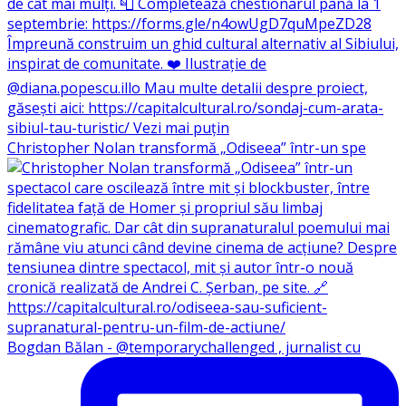
Christopher Nolan transformă „Odiseea” într-un spe
Bogdan Bălan - @temporarychallenged , jurnalist cu