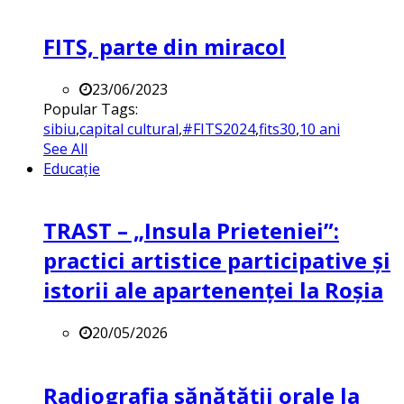
FITS, parte din miracol
23/06/2023
Popular Tags:
sibiu
,
capital cultural
,
#FITS2024
,
fits30
,
10 ani
See All
Educație
TRAST – „Insula Prieteniei”:
practici artistice participative și
istorii ale apartenenței la Roșia
20/05/2026
Radiografia sănătății orale la