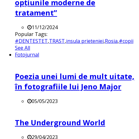
opțiunile moderne de
tratament”
11/12/2024
Popular Tags:
#DENTESTET
,
TRAST
,
insula prieteniei
,
Rosia
,
#copii
See All
Fotojurnal
Poezia unei lumi de mult uitate,
în fotografiile lui Jeno Major
05/05/2023
The Underground World
29/04/2023