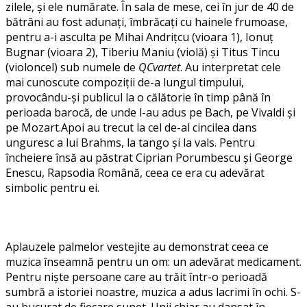
zilele, și ele numărate. În sala de mese, cei în jur de 40 de
bătrâni au fost adunați, îmbrăcați cu hainele frumoase,
pentru a-i asculta pe Mihai Andrițcu (vioara 1), Ionuț
Bugnar (vioara 2), Tiberiu Maniu (violă) și Titus Tincu
(violoncel) sub numele de
QCvartet
. Au interpretat cele
mai cunoscute compoziții de-a lungul timpului,
provocându-și publicul la o călătorie în timp până în
perioada barocă, de unde l-au adus pe Bach, pe Vivaldi și
pe Mozart.Apoi au trecut la cel de-al cincilea dans
unguresc a lui Brahms, la tango și la vals. Pentru
încheiere însă au păstrat Ciprian Porumbescu și George
Enescu, Rapsodia Română, ceea ce era cu adevărat
simbolic pentru ei.
Aplauzele palmelor vestejite au demonstrat ceea ce
muzica înseamnă pentru un om: un adevărat medicament.
Pentru niște persoane care au trăit într-o perioadă
sumbră a istoriei noastre, muzica a adus lacrimi în ochi. S-