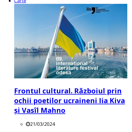
Carte
Frontul cultural. Războiul prin
ochii poeților ucraineni Iia Kiva
și Vasîl Mahno
21/03/2024