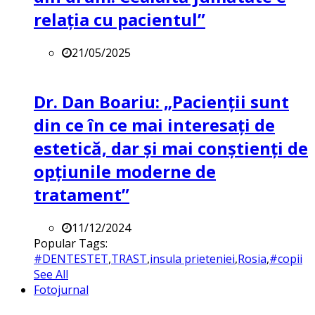
relația cu pacientul”
21/05/2025
Dr. Dan Boariu: „Pacienții sunt
din ce în ce mai interesați de
estetică, dar și mai conștienți de
opțiunile moderne de
tratament”
11/12/2024
Popular Tags:
#DENTESTET
,
TRAST
,
insula prieteniei
,
Rosia
,
#copii
See All
Fotojurnal