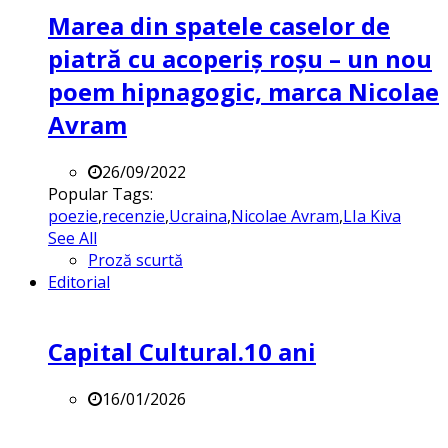
Marea din spatele caselor de
piatră cu acoperiș roșu – un nou
poem hipnagogic, marca Nicolae
Avram
26/09/2022
Popular Tags:
poezie
,
recenzie
,
Ucraina
,
Nicolae Avram
,
LIa Kiva
See All
Proză scurtă
Editorial
Capital Cultural.10 ani
16/01/2026