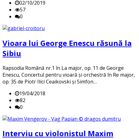
02/10/2019
57
0
Vioara lui George Enescu răsună la
Sibiu
Rapsodia Română nr.1 în La major, op. 11 de George
Enescu, Concertul pentru vioară și orchestră în Re major,
op. 35 de Piotr Ilici Ceaikovski și Simfon…
19/04/2018
82
0
Interviu cu violonistul Maxim