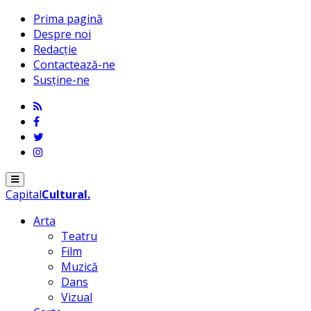
Prima pagină
Despre noi
Redacție
Contactează-ne
Susține-ne
Menu
Capital
Cultural
.
Arta
Teatru
Film
Muzică
Dans
Vizual