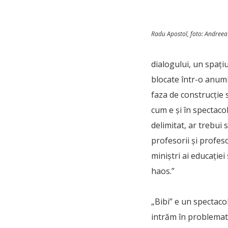
Radu Apostol, foto: Andreea
dialogului, un spaț
blocate într-o anumi
faza de construcție
cum e și în spectacol
delimitat, ar trebui
profesorii și profeso
miniștri ai educației
haos.”
„Bibi” e un spectaco
intrăm în problemati