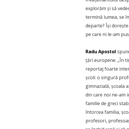
explorăm și să vedem
termină lumea, se î
departe? Își doreșt
pe care ni le-am pus
Radu Apostol
spune
țări europene. „În 
reportaj foarte inte
școli: o singură pro
gimnazială, școala a
din care noi ne-am 
familie de greci sta
întorcea familia, șco
profesori, profesoar