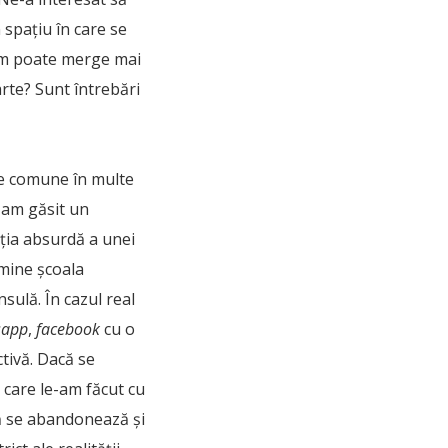
 spațiu în care se
Cum poate merge mai
rte? Sunt întrebări
me comune în multe
 am găsit un
ația absurdă a unei
rmine școala
sulă. În cazul real
sapp
,
facebook
cu o
ctivă. Dacă se
e care le-am făcut cu
că se abandonează și