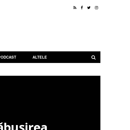
PODCAST
ALTELE
răbușirea