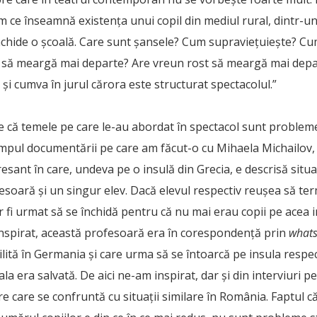
 ce înseamnă existența unui copil din mediul rural, dintr-un
nchide o școală. Care sunt șansele? Cum supraviețuiește? 
e să meargă mai departe? Are vreun rost să meargă mai depa
 și cumva în jurul cărora este structurat spectacolul.”
 că temele pe care le-au abordat în spectacol sunt proble
timpul documentării pe care am făcut-o cu Mihaela Michailov,
resant în care, undeva pe o insulă din Grecia, e descrisă situ
fesoară și un singur elev. Dacă elevul respectiv reușea să te
r fi urmat să se închidă pentru că nu mai erau copii pe acea in
inspirat, această profesoară era în corespondență prin
what
bilită în Germania și care urma să se întoarcă pe insula respe
ala era salvată. De aici ne-am inspirat, dar și din interviuri p
e care se confruntă cu situații similare în România. Faptul 