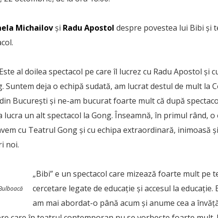
ela Michailov
și
Radu Apostol
despre povestea lui Bibi și 
col.
Este al doilea spectacol pe care îl lucrez cu Radu Apostol și 
. Suntem deja o echipă sudată, am lucrat destul de mult la 
 din București și ne-am bucurat foarte mult că după spectac
 a lucra un alt spectacol la Gong. Înseamnă, în primul rând, o
vem cu Teatrul Gong și cu echipa extraordinară, inimoasă și
i noi.
„Bibi” e un spectacol care mizează foarte mult pe 
cercetare legate de educație și accesul la educație.
 Bulboacă
am mai abordat-o până acum și anume cea a învăță
re care în teatrul contemporan nu se vorbește foarte mult. 