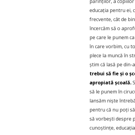
părinților, a copiil
educația pentru ei, 
frecvente, cât de bi
încercăm să o aprof
pe care le punem ca 
în care vorbim, cu t
plece la muncă în str
știm că lasă pe din-a
trebui să fie și o ș
apropiată școală.
S
să le punem în ciruc
lansăm niște întrebă
pentru că nu poți să
să vorbești despre 
cunoștințe, educația