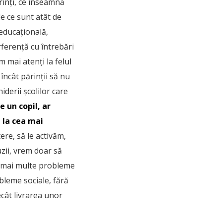
ărinți, ce înseamnă
e ce sunt atât de
 educațională,
ferență cu întrebări
 mai atenți la felul
încât părinții să nu
iderii școlilor care
e un copil, ar
ă la cea mai
re, să le activăm,
zii, vrem doar să
lt mai multe probleme
bleme sociale, fără
cât livrarea unor