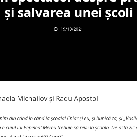
și salvarea unei școli
19/10/2021
haela Michailov și Radu Apostol
nim din când în când la școală! Chiar și eu, și bunică-ta, și „Vasile
 e cuiul lui Pepelea! Mereu trebuie să revii la școală.
De-asta zic 
um să închizi o școală? Cum?”