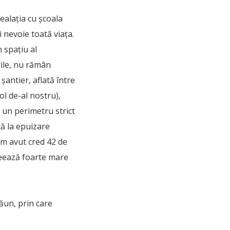
alația cu școala
i nevoie toată viața.
n spațiu al
ile, nu rămân
antier, aflată între
ol de-al nostru),
e un perimetru strict
că la epuizare
 am avut cred 42 de
creează foarte mare
ăun, prin care