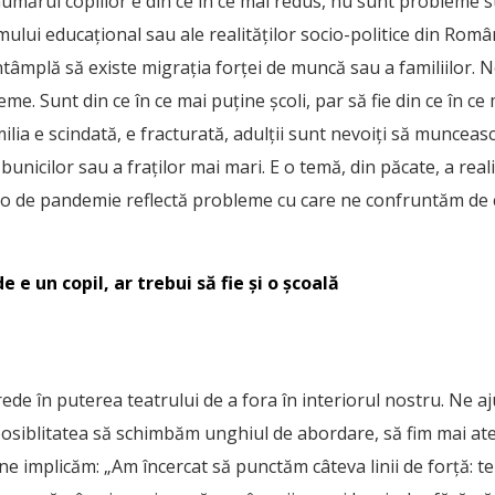
 numărul copiilor e din ce în ce mai redus, nu sunt probleme str
mului educațional sau ale realităților socio-politice din Român
tâmplă să existe migrația forței de muncă sau a familiilor. N
me. Sunt din ce în ce mai puține școli, par să fie din ce în c
ilia e scindată, e fracturată, adulții sunt nevoiți să munceas
 bunicilor sau a fraților mai mari. E o temă, din păcate, a re
olo de pandemie reflectă probleme cu care ne confruntăm de 
e e un copil, ar trebui să fie și o școală
ede în puterea teatrului de a fora în interiorul nostru. Ne 
posiblitatea să schimbăm unghiul de abordare, să fim mai ate
ă ne implicăm: „Am încercat să punctăm câteva linii de forță: t