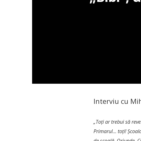
Interviu cu Mi
„Toți ar trebui să reve
Primarul… toți! Școala
de școală. Oriunde. C