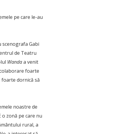
temele pe care le-au
cu scenografa Gabi
Centrul de Teatru
olul
Wanda
a venit
 colaborare foarte
 foarte dornică să
temele noastre de
 E o zonă pe care nu
mântului rural, a
Ne-a interesat să