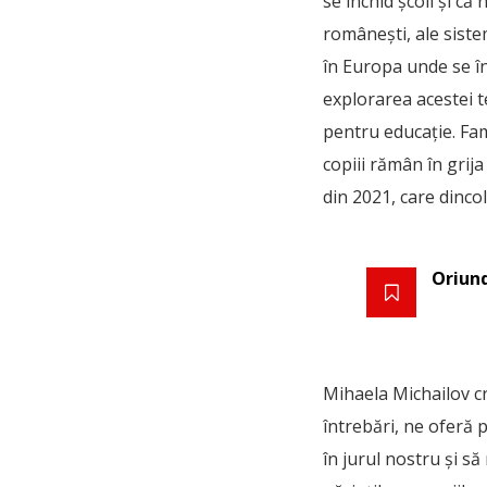
se închid școli și că
românești, ale siste
în Europa unde se în
explorarea acestei te
pentru educație. Fam
copiii rămân în grija
din 2021, care dinc
Oriund
Mihaela Michailov cr
întrebări, ne oferă 
în jurul nostru și s