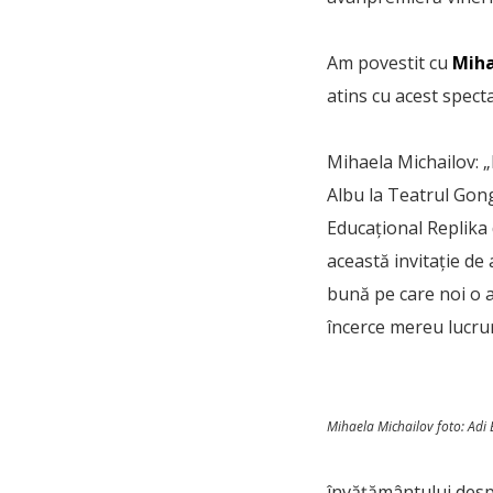
Am povestit cu
Miha
atins cu acest specta
Mihaela Michailov: „
Albu la Teatrul Gong
Educațional Replika
această invitație de
bună pe care noi o a
încerce mereu lucrur
Mihaela Michailov foto: Adi
învățământului desp