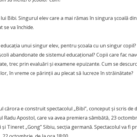
lui Bibi. Singurul elev care a mai rămas în singura școală din
at se va închide.
educația unui singur elev, pentru școala cu un singur copil?
n școli abandonate de sistemul educațional? Copii care fac nav
te, trec prin evaluări și examene epuizante. Cum se descurcă
lor, în vreme ce părinții au plecat să lucreze în străinătate?
rul cărora e construit spectacolul „Bibi”, conceput și scris d
ul Radu Apostol, care va avea premiera sâmbătă, 23 octombrie
 și Tineret „Gong” Sibiu, secția germană. Spectacolul va fi pr
 22 octombrie, de la ora 18:00.