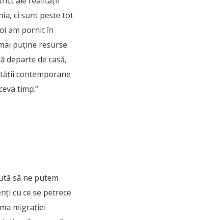
ict ale realității
ia, ci sunt peste tot
oi am pornit în
e mai puține resurse
că departe de casă,
alității contemporane
ceva timp.”
ajută să ne putem
nți cu ce se petrece
ema migrației