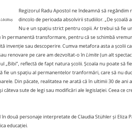
Regizorul Radu Apostol ne îndeamnă să regândim re
dincolo de perioada absolvirii studiilor. „De școală a
 Lăcătuș
Nu e un spațiu strict pentru copii. Ar trebui să fie u
iu în permanentă transformare, pentru că se schimbă vremur
tă invenție sau descoperire. Cumva metafora asta a școlii ca ș
 sau renovare pe care am dezvoltat-o în
Limite
(un alt spectac
ul „Bibi”, reflectă de fapt natura școlii. Școala nu poate să fi
 să fie un spațiu al permanentelor tranformări, care să nu du
arele. Din păcate, realitatea ne arată că în ultimii 30 de ani
 și câteva sute de legi sau modificări ale legislației. Ceea ce 
l în două personaje interpretate de Claudia Stühler și Eliza P
ca educației.