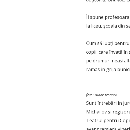
Îi spune profesoara 
la liceu, școala din s
Cum să lupți pentru 
copiii care învață î
pe drumuri neasfalta
rămas în grija bunici
foto: Tudor Troancă
Sunt întrebări în ju
Michailov și regizor
Teatrul pentru Copii
avanpremieră vineri,