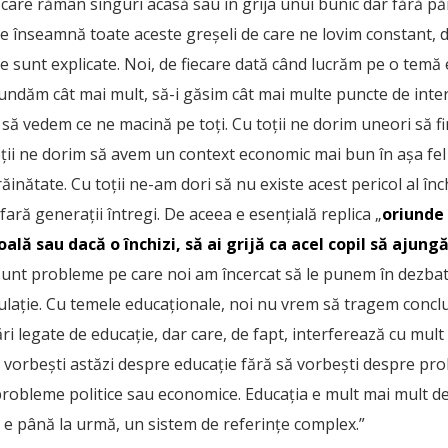
or care rămân singuri acasă sau în grija unui bunic dar fără p
ce înseamnă toate aceste greșeli de care ne lovim constant, d
ne sunt explicate. Noi, de fiecare dată când lucrăm pe o temă
undăm cât mai mult, să-i găsim cât mai multe puncte de inter
să vedem ce ne macină pe toți. Cu toții ne dorim uneori să fim
oții ne dorim să avem un context economic mai bun în așa fel 
ăinătate. Cu toții ne-am dori să nu existe acest pericol al înch
fară generații întregi. De aceea e esențială replica „
oriunde 
coală
sau dacă o închizi, să ai grijă ca acel copil să ajung
unt probleme pe care noi am încercat să le punem în dezbate
ulație. Cu temele educaționale, noi nu vrem să tragem conclu
ri legate de educație, dar care, de fapt, interferează cu mu
 vorbești astăzi despre educație fără să vorbești despre pro
probleme politice sau economice. Educația e mult mai mult de
 e până la urmă, un sistem de referințe complex.”