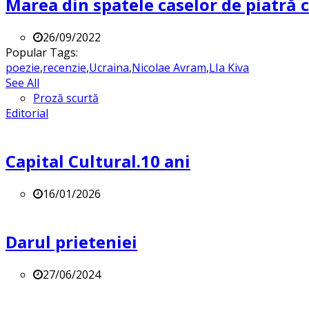
Marea din spatele caselor de piatră
26/09/2022
Popular Tags:
poezie
,
recenzie
,
Ucraina
,
Nicolae Avram
,
LIa Kiva
See All
Proză scurtă
Editorial
Capital Cultural.10 ani
16/01/2026
Darul prieteniei
27/06/2024