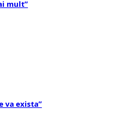
ai mult”
e va exista”