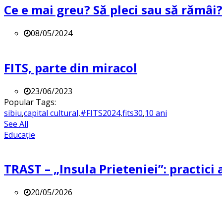
Ce e mai greu? Să pleci sau să rămâi
08/05/2024
FITS, parte din miracol
23/06/2023
Popular Tags:
sibiu
,
capital cultural
,
#FITS2024
,
fits30
,
10 ani
See All
Educație
TRAST – „Insula Prieteniei”: practici a
20/05/2026