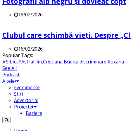
Fotografii alb negru și dovleac copt
18/02/2026
Clubul care schimbă vieți. Despre „Cl
16/02/2026
Popular Tags:
#Sibiu
,
#AstraFilm
,
Cristiana Budica
,
discriminare
,
Roxana
See All
Podcast
Altele
Evenimente
Știri
Advertorial
Proiecte
Bariere