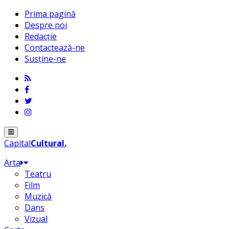
Prima pagină
Despre noi
Redacție
Contactează-ne
Susține-ne
Menu
Capital
Cultural
.
Arta
Teatru
Film
Muzică
Dans
Vizual