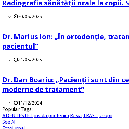
Radiografia sănătății orale la copii.
30/05/2025
Dr. Marius Ion: „În ortodonție, trat
pacientul”
21/05/2025
Dr. Dan Boariu: „Pacienții sunt din ce
moderne de tratament”
11/12/2024
Popular Tags:
#DENTESTET
,
insula prieteniei
,
Rosia
,
TRAST
,
#copii
See All
Fotojurnal