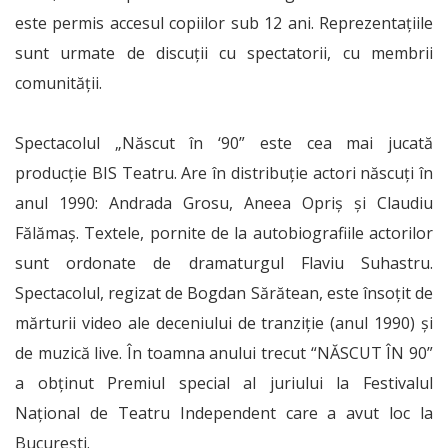
este permis accesul copiilor sub 12 ani. Reprezentațiile
sunt urmate de discuții cu spectatorii, cu membrii
comunității.
Spectacolul „Născut în ‘90” este cea mai jucată
producție BIS Teatru. Are în distribuție actori născuți în
anul 1990: Andrada Grosu, Aneea Opriș și Claudiu
Fălămaș. Textele, pornite de la autobiografiile actorilor
sunt ordonate de dramaturgul Flaviu Suhastru.
Spectacolul, regizat de Bogdan Sărătean, este însoțit de
mărturii video ale deceniului de tranziție (anul 1990) și
de muzică live. În toamna anului trecut “NĂSCUT ÎN 90”
a obținut Premiul special al juriului la Festivalul
Național de Teatru Independent care a avut loc la
București.