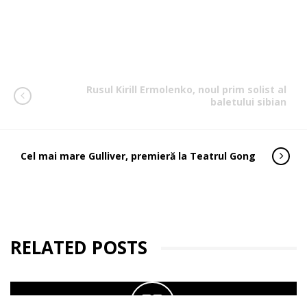
Rusul Kirill Ermolenko, noul prim solist al
baletului sibian
Cel mai mare Gulliver, premieră la Teatrul Gong
RELATED POSTS