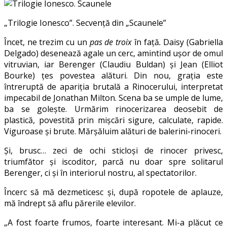
„Trilogie Ionesco”. Secvență din „Scaunele”
Încet, ne trezim cu un
pas de troix
în față
.
Daisy (Gabriella
Delgado) desenează agale un cerc, amintind ușor de omul
vitruvian, iar Berenger (Claudiu Buldan) și Jean (Elliot
Bourke) țes povestea alături. Din nou, grația este
întreruptă de apariția brutală a Rinocerului, interpretat
impecabil de Jonathan Milton. Scena ba se umple de lume,
ba se golește. Urmărim rinocerizarea deosebit de
plastică, povestită prin mișcări sigure, calculate, rapide.
Viguroase și brute. Mărșăluim alături de balerini-rinoceri.
Și, brusc… zeci de ochi sticloși de rinocer privesc,
triumfător și iscoditor, parcă nu doar spre solitarul
Berenger, ci și în interiorul nostru, al spectatorilor.
Încerc să mă dezmeticesc și, după ropotele de aplauze,
mă îndrept să aflu părerile elevilor.
„A fost foarte frumos, foarte interesant. Mi-a plăcut ce