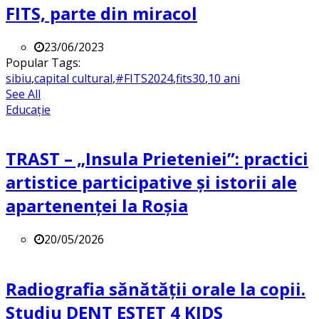
FITS, parte din miracol
23/06/2023
Popular Tags:
sibiu
,
capital cultural
,
#FITS2024
,
fits30
,
10 ani
See All
Educație
TRAST – „Insula Prieteniei”: practici
artistice participative și istorii ale
apartenenței la Roșia
20/05/2026
Radiografia sănătății orale la copii.
Studiu DENT ESTET 4 KIDS