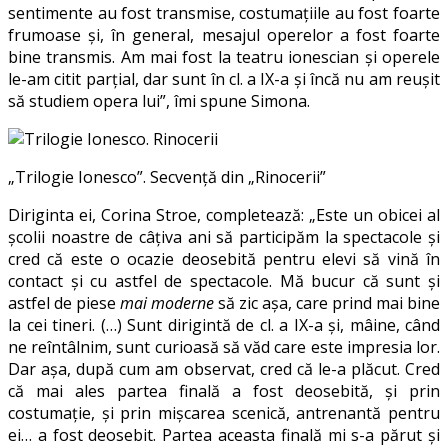
sentimente au fost transmise, costumațiile au fost foarte
frumoase și, în general, mesajul operelor a fost foarte
bine transmis. Am mai fost la teatru ionescian și operele
le-am citit parțial, dar sunt în cl. a IX-a și încă nu am reușit
să studiem opera lui”, îmi spune Simona.
„Trilogie Ionesco”. Secvență din „Rinocerii”
Diriginta ei, Corina Stroe, completează: „Este un obicei al
școlii noastre de câțiva ani să participăm la spectacole și
cred că este o ocazie deosebită pentru elevi să vină în
contact și cu astfel de spectacole. Mă bucur că sunt și
astfel de piese
mai moderne
să zic așa, care prind mai bine
la cei tineri. (…) Sunt dirigintă de cl. a IX-a și, mâine, când
ne reîntâlnim, sunt curioasă să văd care este impresia lor.
Dar așa, după cum am observat, cred că le-a plăcut. Cred
că mai ales partea finală a fost deosebită, și prin
costumație, și prin mișcarea scenică, antrenantă pentru
ei… a fost deosebit. Partea aceasta finală mi s-a părut și