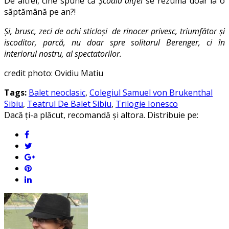
De altfel, cine spune că
Școala altfel
se rezumă doar la o
săptămână pe an?!
Și, brusc, zeci de ochi sticloși de rinocer privesc, triumfător și
iscoditor, parcă, nu doar spre solitarul Berenger, ci în
interiorul nostru, al spectatorilor.
credit photo: Ovidiu Matiu
Tags:
Balet neoclasic
,
Colegiul Samuel von Brukenthal
Sibiu
,
Teatrul De Balet Sibiu
,
Trilogie Ionesco
Dacă ți-a plăcut, recomandă și altora. Distribuie pe: