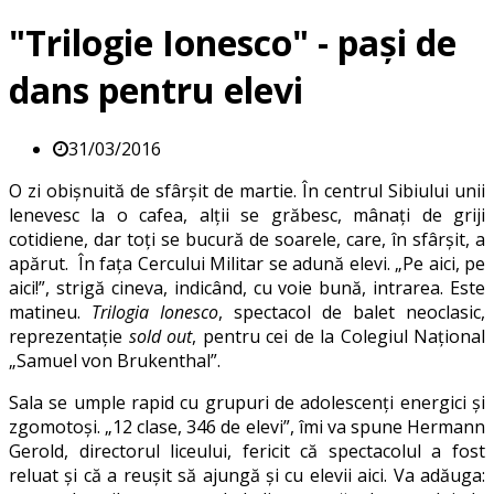
"Trilogie Ionesco" - pași de
dans pentru elevi
31/03/2016
O zi obișnuită de sfârșit de martie. În centrul Sibiului unii
lenevesc la o cafea, alții se grăbesc, mânați de griji
cotidiene, dar toți se bucură de soarele, care, în sfârșit, a
apărut. În fața Cercului Militar se adună elevi. „Pe aici, pe
aici!”, strigă cineva, indicând, cu voie bună, intrarea. Este
matineu.
Trilogia Ionesco
, spectacol de balet neoclasic,
reprezentație
sold out
, pentru cei de la Colegiul Național
„Samuel von Brukenthal”.
Sala se umple rapid cu grupuri de adolescenți energici și
zgomotoși. „12 clase, 346 de elevi”, îmi va spune Hermann
Gerold, directorul liceului, fericit că spectacolul a fost
reluat și că a reușit să ajungă și cu elevii aici. Va adăuga: