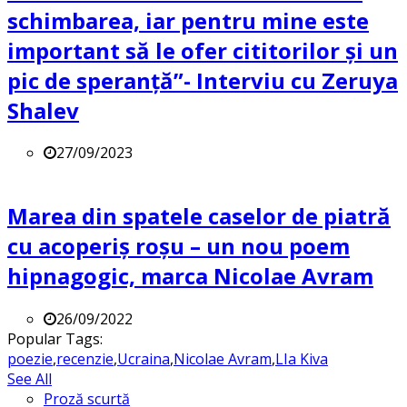
schimbarea, iar pentru mine este
important să le ofer cititorilor și un
pic de speranță”- Interviu cu Zeruya
Shalev
27/09/2023
Marea din spatele caselor de piatră
cu acoperiș roșu – un nou poem
hipnagogic, marca Nicolae Avram
26/09/2022
Popular Tags:
poezie
,
recenzie
,
Ucraina
,
Nicolae Avram
,
LIa Kiva
See All
Proză scurtă