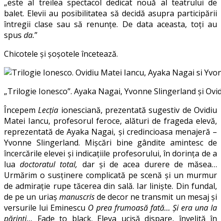
„este al treilea spectacol dedicat nouă al teatrului de
balet. Elevii au posibilitatea să decidă asupra participării
întregii clase sau să renunţe. De data aceasta, toţi au
spus
da.
”
Chicotele și șoșotele încetează.
„Trilogie Ionesco”. Ayaka Nagai, Yvonne Slingerland și Ovid
Începem
Lecția
ionesciană, prezentată sugestiv de Ovidiu
Matei Iancu, profesorul feroce, alături de frageda elevă,
reprezentată de Ayaka Nagai, și credincioasa menajeră –
Yvonne Slingerland. Mișcări bine gândite amintesc de
încercările elevei și indicațiile profesorului, în dorința de a
lua
doctoratul total,
dar și de acea durere de măsea…
Urmărim o susținere complicată pe scenă și un murmur
de admirație rupe tăcerea din sală. Iar liniște. Din fundal,
de pe un uriaș
manuscris
de decor ne transmit un mesaj și
versurile lui Eminescu
O prea frumoasă fată…
Și era una la
părinți…
Fade to black. Eleva ucisă dispare, învelită în