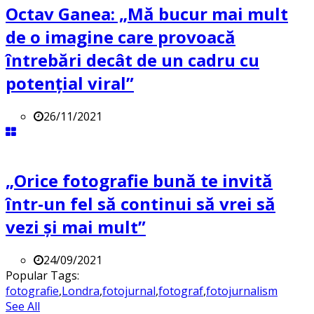
Octav Ganea: „Mă bucur mai mult
de o imagine care provoacă
întrebări decât de un cadru cu
potenţial viral”
26/11/2021
„Orice fotografie bună te invită
într-un fel să continui să vrei să
vezi și mai mult”
24/09/2021
Popular Tags:
fotografie
,
Londra
,
fotojurnal
,
fotograf
,
fotojurnalism
See All