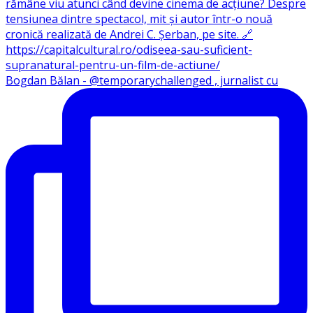
Bogdan Bălan - @temporarychallenged , jurnalist cu