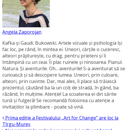
Angela Zaporojan
Kafka și Gaudi. Bukowski. Artele vizuale și psihologia își
fac loc, pe rând, în mintea ei. Uneori, cărțile o cuceresc,
alteori prăjiturește, cu drag, pentru prieteni și îi
întâmpină cu un ceai. Îi plac ruinele și ninsoarea. Pianul.
Natura. Și aventurile. Oh... aventurile! S-a aventurat să se
cunoască și să descopere lumea. Uneori, prin culoare,
alteori, prin cuvinte. Dar, mai ales, îi place să trăiască
prezentul, căutând ba la un colț de stradă, în gând, ba
râzând, în mulțime. Atenție! La scoaterea ei din sărite
tună și fulgeră! Se recomandă folosirea cu atenție a
invitațiilor la plimbare - poate să vină.
Prima ediţie a Festivalului „Art for Change” are loc la
Tîrgu-Mureș