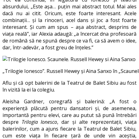
absurdului, „Este așa… puțin mai abstract totul. Mai ales
dacă nu ai citit. Oricum, este foarte interesant. Acele
combinații… și la rinoceri, acel dans și joc a fost foarte
interesant. Și cum am spus – așa abstract, desprins de
viața reală”, iar Alexia adaugă: „a încercat dna profesoară
de română să ne spună despre ce va fi, ca să avem o idee,
dar, într-adevăr, a fost greu de înțeles.”
„Trilogie Ionesco”. Russell Hewey și Aina Sanxo în „Scaunel
Aflu și că opt balerini de la Teatrul de Balet Sibiu au fost
în vizită la ei la colegiu.
Aleisha Gardner, coregrafă și balerină: „A fost o
experiență plăcută pentru dansatori și, de asemenea,
importantă pentru elevi, care au putut să pună întrebări
despre
Trilogia Ionesco
, dar și alte reprezentații, viața
balerinilor, cum a ajuns fiecare la Teatrul de Balet Sibiu,
cum este viața în fiecare țară de unde vin aceștia,