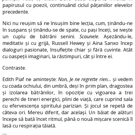
papirusul cu poezii, continuând ciclul pățaniilor elevelor
precedente.
Nici nu reușim să ne însușim bine lecția, cum, ținându-ne
în suspans și ținându-se de spate, cu pași înceți, se ivește
un cuplu de bătrâni senini.
Scaunele
. Așezându-le,
meditativ și cu grijă, Russell Hewey și Aina Sanxo încep
dialoguri pasionate, însuflețite chiar și fără cuvinte. Atât
cu oaspeții imaginari, la răstimpuri, cât și între ei.
Contraste.
Edith Piaf ne amintește:
Non, Je ne regrette rien…
și vedem
cu coada ochiului, din umbră, deși în prim plan, dragostea
și izolarea bătrânilor, în opoziție cu vigoarea a trei
perechi de tineri energici, plini de viață, care cuprind sala
cu efervescența spiritului parizian. Și jocul se repetă de
câteva ori. Mereu diferit, dar același. Un băiat de alături
începe să bată încet ritmul, până o nouă mișcare scenică îl
lasă cu respirația tăiată.