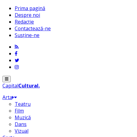
Prima pagină
Despre noi
Redacție
Contactează-ne
Susține-ne
Menu
Capital
Cultural
.
Arta
Teatru
Film
Muzică
Dans
Vizual