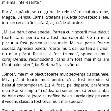
mie mai interesantă.”
Parcă rupându-se cu greu de cele trăite mai devreme,
Magda, Denisa, Carna, Ștefana și Alexia povestesc și ele,
într-un cerc strâns, afară, așa că le abordez.
„Mi s-a părut ceva special. Partea cu rinocerii mi-a plăcut
foarte tare, pentru că a fost mai colorată. Ce nu mi-a
plăcut a fost partea cu scaunele. Mi s-a părut foarte
ciudată. Apreciez baletul foarte mult, dar partea aia chiar
nu mi-a plăcut. Restul… a fost frumos”, spune cu mult
curaj Denisa, recunoscând „când am fost mai mică am
făcut balet și eu”, iar Ștefana îi ia cuvântul:
„Sincer, mie mi-a plăcut foarte mult secvența cu scaunele.
Mi-a plăcut foarte mult pentru că a fost introdus și
baletul contemporan. (…) A fost, pe departe, preferata
mea. Pur și simplu îți dădea un sentiment că ei simt atât
de bine ceea ce joacă și, nefiind baletul acela tipic pe care
îl vedem, clasic, a fost ceva mult mai special.”
Tot ea continuă, în legătură cu Ionesco și teatrul