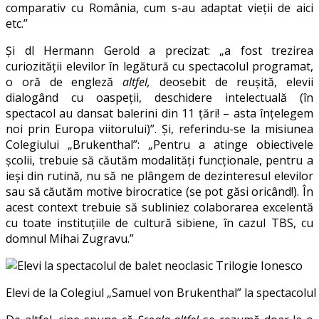
comparativ cu România, cum s-au adaptat vieții de aici
etc.”
Și dl Hermann Gerold a precizat: „a fost trezirea
curiozităţii elevilor în legătură cu spectacolul programat,
o oră de engleză
altfel,
deosebit de reuşită, elevii
dialogând cu oaspeţii, deschidere intelectuală (în
spectacol au dansat balerini din 11 ţări! – asta înţelegem
noi prin Europa viitorului)”. Și, referindu-se la misiunea
Colegiului „Brukenthal”: „Pentru a atinge obiectivele
școlii, trebuie să căutăm modalităţi funcţionale, pentru a
ieşi din rutină, nu să ne plângem de dezinteresul elevilor
sau să căutăm motive birocratice (se pot găsi oricând!). În
acest context trebuie să subliniez colaborarea excelentă
cu toate instituţiile de cultură sibiene, în cazul TBS, cu
domnul Mihai Zugravu.”
Elevi de la Colegiul „Samuel von Brukenthal” la spectacolul 