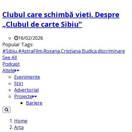
Clubul care schimbă vieți. Despre
„Clubul de carte Sibiu”
16/02/2026
Popular Tags:
#Sibiu
,
#AstraFilm
,
Roxana
,
Cristiana Budica
,
discriminare
See All
Podcast
Altele
Evenimente
Știri
Advertorial
Proiecte
Bariere
Home
Arta