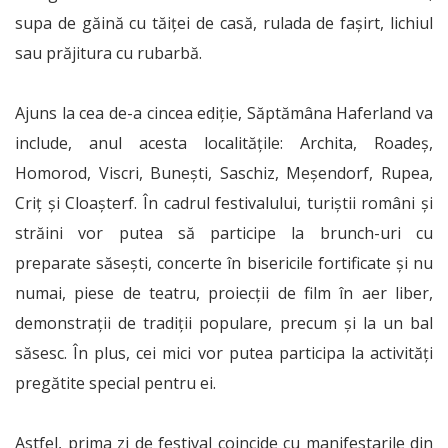
supa de găină cu tăiței de casă, rulada de fașirt, lichiul
sau prăjitura cu rubarbă.
Ajuns la cea de-a cincea ediție, Săptămâna Haferland va
include, anul acesta localitățile: Archita, Roadeș,
Homorod, Viscri, Bunești, Saschiz, Meșendorf, Rupea,
Criț și Cloașterf. În cadrul festivalului, turiștii români și
străini vor putea să participe la brunch-uri cu
preparate săsești, concerte în bisericile fortificate și nu
numai, piese de teatru, proiecții de film în aer liber,
demonstrații de tradiții populare, precum și la un bal
săsesc. În plus, cei mici vor putea participa la activități
pregătite special pentru ei.
Astfel, prima zi de festival coincide cu manifestarile din