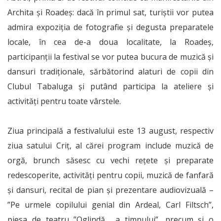
Archita și Roadeș: dacă în primul sat, turiștii vor putea
admira expoziția de fotografie și degusta preparatele
locale, în cea de-a doua localitate, la Roadeș,
participanții la festival se vor putea bucura de muzică și
dansuri tradiționale, sărbătorind alaturi de copii din
Clubul Tabaluga și putând participa la ateliere și
activități pentru toate vârstele.
Ziua principală a festivalului este 13 august, respectiv
ziua satului Criț, al cărei program include muzică de
orgă, brunch săsesc cu vechi rețete și preparate
redescoperite, activități pentru copii, muzică de fanfară
și dansuri, recital de pian și prezentare audiovizuală –
”Pe urmele copilului genial din Ardeal, Carl Filtsch”,
piesa de teatru ”Oglindă… a timpului”, precum și o