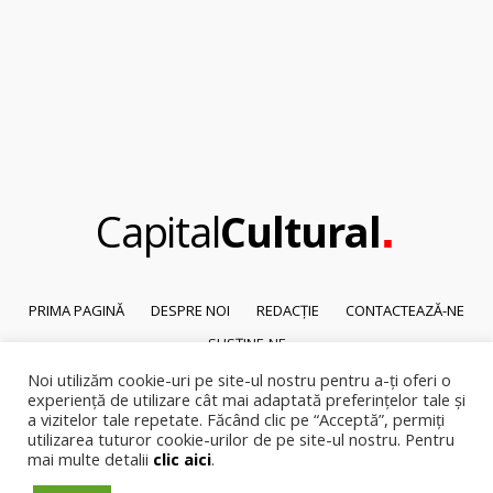
.
Capital
Cultural
PRIMA PAGINĂ
DESPRE NOI
REDACȚIE
CONTACTEAZĂ-NE
SUSȚINE-NE
Noi utilizăm cookie-uri pe site-ul nostru pentru a-ți oferi o
© 2026
Capital Cultural
.
experiență de utilizare cât mai adaptată preferințelor tale și
Reproducerea integrală sau parțială a textelor sau a ilustrațiilor din orice
a vizitelor tale repetate. Făcând clic pe “Acceptă”, permiți
pagină a site-ului este posibilă numai cu acordul prealabil scris al Capital
utilizarea tuturor cookie-urilor de pe site-ul nostru. Pentru
mai multe detalii
clic aici
.
Cultural.
Pirateria intelectuala se pedepsește conform legii.