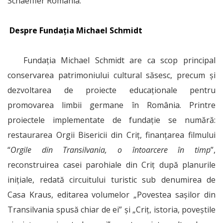
Schaeffler Romania.
Despre Fundația Michael Schmidt
Fundația Michael Schmidt are ca scop principal
conservarea patrimoniului cultural săsesc, precum și
dezvoltarea de proiecte educaționale pentru
promovarea limbii germane în România. Printre
proiectele implementate de fundație se numără:
restaurarea Orgii Bisericii din Criț, finanțarea filmului
“
Orgile din Transilvania, o întoarcere în timp
”,
reconstruirea casei parohiale din Criț după planurile
inițiale, redată circuitului turistic sub denumirea de
Casa Kraus, editarea volumelor „Povestea sașilor din
Transilvania spusă chiar de ei” și „Criț, istoria, poveștile