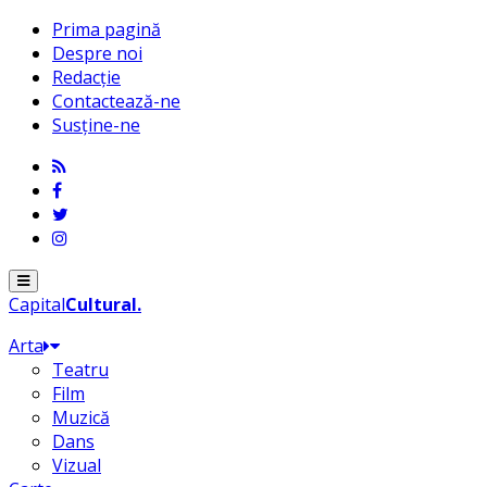
Prima pagină
Despre noi
Redacție
Contactează-ne
Susține-ne
Menu
Capital
Cultural
.
Arta
Teatru
Film
Muzică
Dans
Vizual