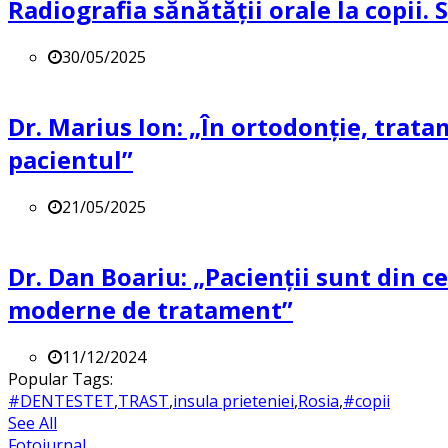
Radiografia sănătății orale la copii.
30/05/2025
Dr. Marius Ion: „În ortodonție, trat
pacientul”
21/05/2025
Dr. Dan Boariu: „Pacienții sunt din ce
moderne de tratament”
11/12/2024
Popular Tags:
#DENTESTET
,
TRAST
,
insula prieteniei
,
Rosia
,
#copii
See All
Fotojurnal