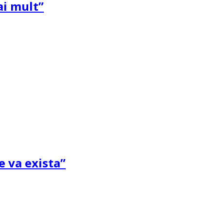
ai mult”
e va exista”