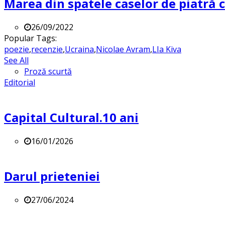
Marea din spatele caselor de piatră
26/09/2022
Popular Tags:
poezie
,
recenzie
,
Ucraina
,
Nicolae Avram
,
LIa Kiva
See All
Proză scurtă
Editorial
Capital Cultural.10 ani
16/01/2026
Darul prieteniei
27/06/2024