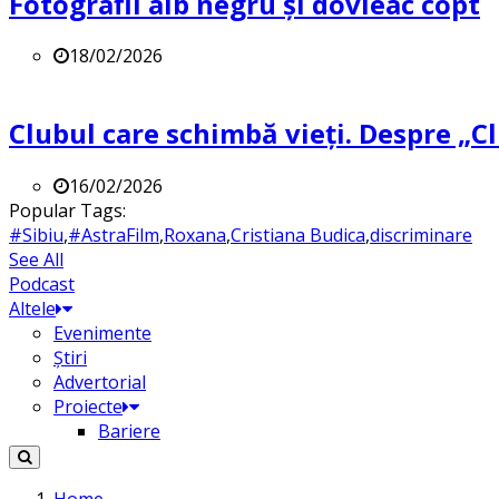
Fotografii alb negru și dovleac copt
18/02/2026
Clubul care schimbă vieți. Despre „Cl
16/02/2026
Popular Tags:
#Sibiu
,
#AstraFilm
,
Roxana
,
Cristiana Budica
,
discriminare
See All
Podcast
Altele
Evenimente
Știri
Advertorial
Proiecte
Bariere