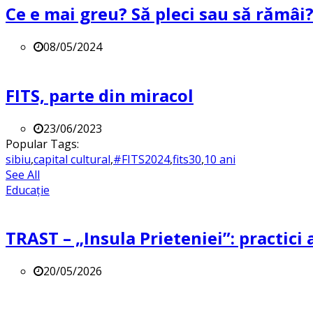
Ce e mai greu? Să pleci sau să rămâi
08/05/2024
FITS, parte din miracol
23/06/2023
Popular Tags:
sibiu
,
capital cultural
,
#FITS2024
,
fits30
,
10 ani
See All
Educație
TRAST – „Insula Prieteniei”: practici a
20/05/2026