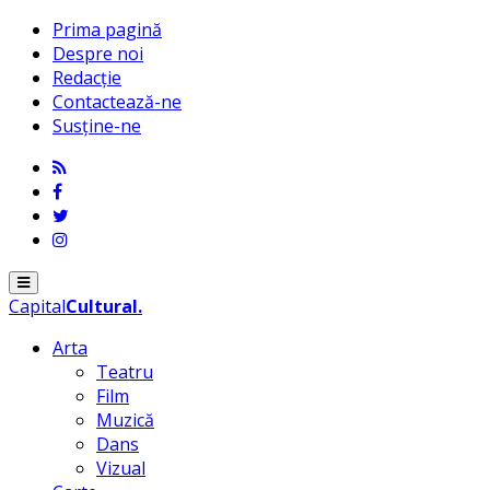
Prima pagină
Despre noi
Redacție
Contactează-ne
Susține-ne
Menu
Capital
Cultural
.
Arta
Teatru
Film
Muzică
Dans
Vizual