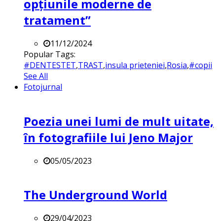
opțiunile moderne de
tratament”
11/12/2024
Popular Tags:
#DENTESTET
,
TRAST
,
insula prieteniei
,
Rosia
,
#copii
See All
Fotojurnal
Poezia unei lumi de mult uitate,
în fotografiile lui Jeno Major
05/05/2023
The Underground World
29/04/2023