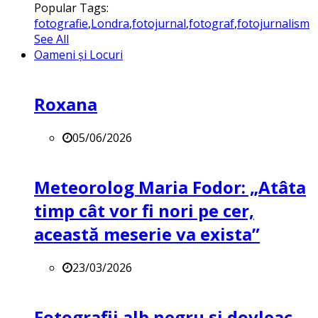
Popular Tags:
fotografie
,
Londra
,
fotojurnal
,
fotograf
,
fotojurnalism
See All
Oameni și Locuri
Roxana
05/06/2026
Meteorolog Maria Fodor: „Atâta
timp cât vor fi nori pe cer,
această meserie va exista”
23/03/2026
Fotografii alb negru și dovleac