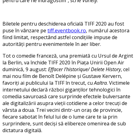
pentru care ne îndrăgostim’’, scrie
Variety
.
Biletele pentru deschiderea oficială TIFF 2020 au fost
puse în vânzare pe
tiff.eventbook.ro
, numărul acestora
fiind limitat, respectând astfel condițiile impuse de
autorități pentru evenimentele în aer liber.
Tot o comedie franceză, una premiată cu Ursul de Argint
la Berlin, va închide TIFF 2020 în Piața Unirii Open Air
duminică, 9 august:
Effacer l’historique/ Delete History
, cel
mai nou film de Benoît Delépine și Gustave Kervern,
favoriți ai publicului la TIFF în trecut, cu
Aaltra
. Victimele
internetului declară război giganților tehnologici în
comedia savuroasă care surprinde efectele bulversante
ale digitalizării asupra vieții cotidiene a celor trecuți de
vârsta a doua. Trei vecini dintr-un oraș de provincie,
fiecare sabotat în felul lui de o lume care te ia prin
surprindere, sunt deciși să elibereze omenirea de sub
dictatura digitală.