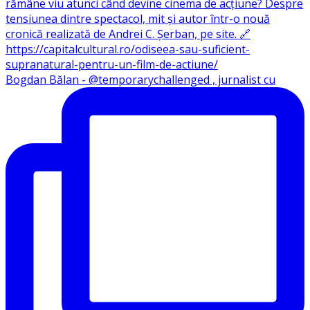
Bogdan Bălan - @temporarychallenged , jurnalist cu