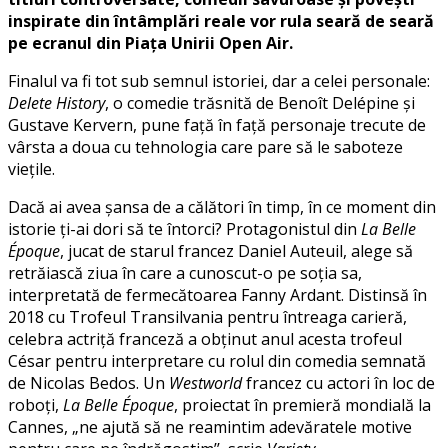
inspirate din întâmplări reale vor rula seară de seară
pe ecranul din Piața Unirii Open Air.
Finalul va fi tot sub semnul istoriei, dar a celei personale:
Delete History
, o comedie trăsnită de Benoît Delépine și
Gustave Kervern, pune față în față personaje trecute de
vârsta a doua cu tehnologia care pare să le saboteze
viețile.
Dacă ai avea șansa de a călători în timp, în ce moment din
istorie ți-ai dori să te întorci? Protagonistul din
La Belle
Époque
, jucat de starul francez Daniel Auteuil, alege să
retrăiască ziua în care a cunoscut-o pe soția sa,
interpretată de fermecătoarea Fanny Ardant. Distinsă în
2018 cu Trofeul Transilvania pentru întreaga carieră,
celebra actriță franceză a obținut anul acesta trofeul
César pentru interpretare cu rolul din comedia semnată
de Nicolas Bedos. Un
Westworld
francez cu actori în loc de
roboți,
La Belle Époque
, proiectat în premieră mondială la
Cannes, „ne ajută să ne reamintim adevăratele motive