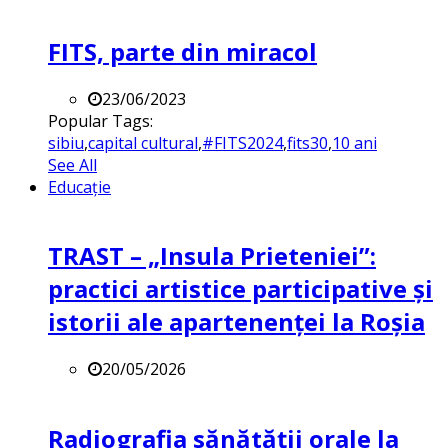
FITS, parte din miracol
23/06/2023
Popular Tags:
sibiu
,
capital cultural
,
#FITS2024
,
fits30
,
10 ani
See All
Educație
TRAST – „Insula Prieteniei”:
practici artistice participative și
istorii ale apartenenței la Roșia
20/05/2026
Radiografia sănătății orale la