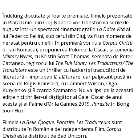
Îndelung discutate și foarte premiate, filmele prezentate
în Piața Unirii din Cluj-Napoca vor transforma serile de
august într-un spectacol cinematografic.
La Dolce Vita
al
lui Federico Fellini, sub cerul din Cluj, va fi un moment de
neratat pentru cinefili. În premieră vor rula
Corpus Christi
(r. Jan Komasa), propunerea Poloniei la Oscar, și comedia
Military Wives
, cu Kristin Scott Thomas, semnată de Peter
Cattaneo, regizorul lui
The Full Monty
.
Les Traducteurs/ The
Translators
este un thriller cu hackeri și traducători de
literatură – improbabilă alăturare, dar palpitant pusă în
scenă de Régis Roinsard, cu Lambert Wilson, Olga
Kurylenko și Riccardo Scamarcio. Nu va lipsi de la această
ediție nici thriller-ul câștigător al Galei Oscar de anul
acesta și al Palme d’Or la Cannes 2019,
Parasite
(r. Bong
Joon Ho).
Filmele
La Belle Époque, Parasite, Les Traducteurs
sunt
distribuite în România de Independența Film.
Corpus
Christi
este distribuit de Bad Unicorn.