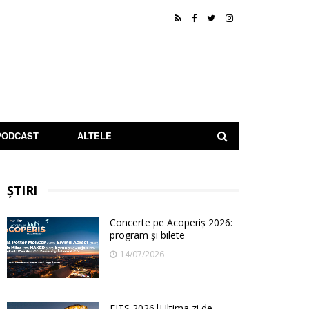
PODCAST
ALTELE
ȘTIRI
Concerte pe Acoperiș 2026:
program și bilete
14/07/2026
FITS 2026|Ultima zi de