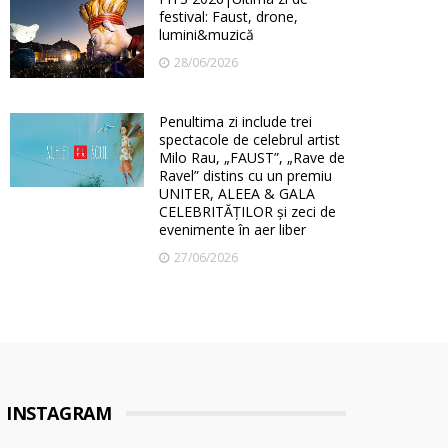
festival: Faust, drone,
lumini&muzică
28/06/2026
Penultima zi include trei
spectacole de celebrul artist
Milo Rau, „FAUST”, „Rave de
Ravel” distins cu un premiu
UNITER, ALEEA & GALA
CELEBRITĂȚILOR și zeci de
evenimente în aer liber
27/06/2026
INSTAGRAM