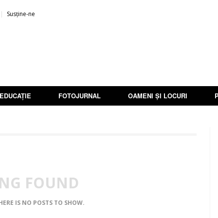
Susține-ne
EDUCAȚIE
FOTOJURNAL
OAMENI ȘI LOCURI
NG FOUND
THERE IS NO POSTS TO SHOW.