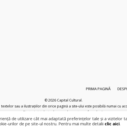
PRIMA PAGINĂ
DESP
© 2026
Capital Cultural
.
extelor sau a ilustrațiilor din orice pagină a site-ului este posibilă numai cu acor
Pirateria intelectuala se pedepsește conform legii.
iență de utilizare cât mai adaptată preferințelor tale și a vizitelor t
okie-urilor de pe site-ul nostru. Pentru mai multe detalii
clic aici
.