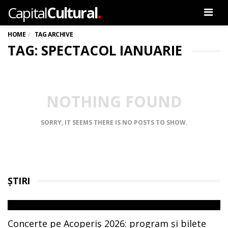
.
Capital
Cultural
Men
HOME
TAG ARCHIVE
TAG: SPECTACOL IANUARIE
NOTHING FOUND
SORRY, IT SEEMS THERE IS NO POSTS TO SHOW.
ȘTIRI
Concerte pe Acoperiș 2026: program și bilete