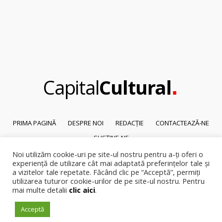
.
Capital
Cultural
PRIMA PAGINĂ
DESPRE NOI
REDACȚIE
CONTACTEAZĂ-NE
SUSȚINE-NE
Noi utilizăm cookie-uri pe site-ul nostru pentru a-ți oferi o
© 2026
Capital Cultural
.
experiență de utilizare cât mai adaptată preferințelor tale și
Reproducerea integrală sau parțială a textelor sau a ilustrațiilor din orice
a vizitelor tale repetate. Făcând clic pe “Acceptă”, permiți
pagină a site-ului este posibilă numai cu acordul prealabil scris al Capital
utilizarea tuturor cookie-urilor de pe site-ul nostru. Pentru
Cultural.
mai multe detalii
clic aici
.
Pirateria intelectuala se pedepsește conform legii.
Acceptă