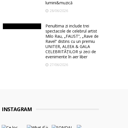
lumini&muzică
28/06/2026
Penultima zi include trei
spectacole de celebrul artist
Milo Rau, „FAUST”, „Rave de
Ravel” distins cu un premiu
UNITER, ALEEA & GALA
CELEBRITĂȚILOR și zeci de
evenimente în aer liber
27/06/2026
INSTAGRAM