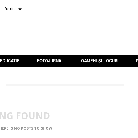
Susține-ne
EDUCAȚIE
FOTOJURNAL
OAMENI ȘI LOCURI
NG FOUND
THERE IS NO POSTS TO SHOW.