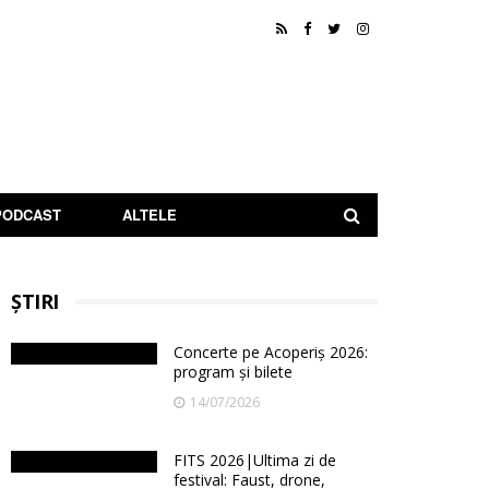
PODCAST
ALTELE
ȘTIRI
Concerte pe Acoperiș 2026:
program și bilete
14/07/2026
FITS 2026|Ultima zi de
festival: Faust, drone,