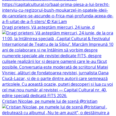
Dragi prieteni, Vă așteptăm miercuri, 24 iunie, d
Cristian Nicolae, pe numele lui de scenă @tristian