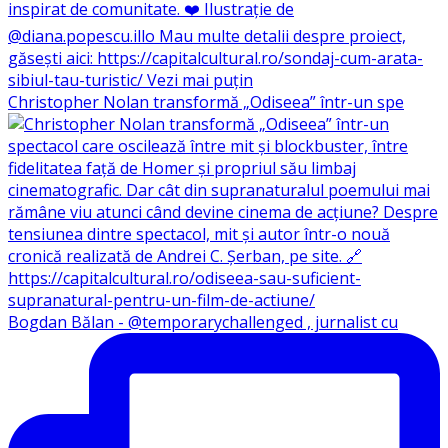
Christopher Nolan transformă „Odiseea” într-un spe
Bogdan Bălan - @temporarychallenged , jurnalist cu