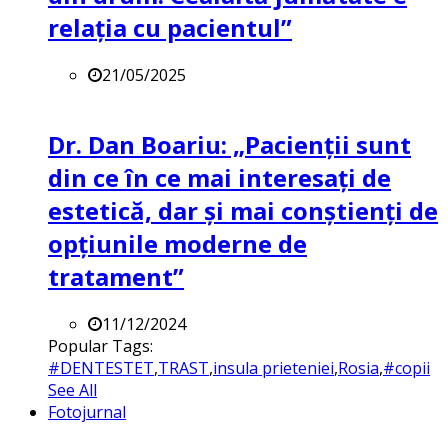
relația cu pacientul”
21/05/2025
Dr. Dan Boariu: „Pacienții sunt
din ce în ce mai interesați de
estetică, dar și mai conștienți de
opțiunile moderne de
tratament”
11/12/2024
Popular Tags:
#DENTESTET
,
TRAST
,
insula prieteniei
,
Rosia
,
#copii
See All
Fotojurnal