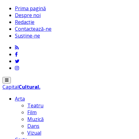
Prima pagină
Despre noi
Redacție
Contactează-ne
Susține-ne
Menu
Capital
Cultural
.
Arta
Teatru
Film
Muzică
Dans
Vizual