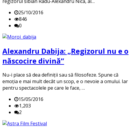
regizorul sibian Radu-Alexandru Nica, al…
25/10/2016
846
0
Alexandru Dabija: „Regizorul nu e o
născocire divină”
Nu-i place să dea definiții sau să filosofeze. Spune că
emoția e mai mult decât un scop, e o nevoie a omului. Iar
pentru spectacolele pe care le face, …
15/05/2016
1,203
2