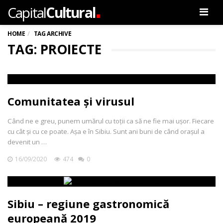
.
Capital
Cultural
Men
HOME
TAG ARCHIVE
TAG: PROIECTE
Comunitatea și virusul
Când ne e greu, punem umărul cu toții ca să ne fie mai ușor. Fiecare
cu cât și cu ce poate. Așa e în Sibiu. Sunt ani buni de când orașul a
devenit un …
16/09/2020
474
0
Sibiu – regiune gastronomică
europeană 2019