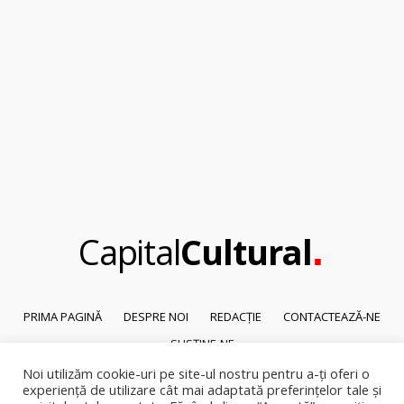
.
Capital
Cultural
PRIMA PAGINĂ
DESPRE NOI
REDACȚIE
CONTACTEAZĂ-NE
SUSȚINE-NE
Noi utilizăm cookie-uri pe site-ul nostru pentru a-ți oferi o
© 2026
Capital Cultural
.
experiență de utilizare cât mai adaptată preferințelor tale și
Reproducerea integrală sau parțială a textelor sau a ilustrațiilor din orice