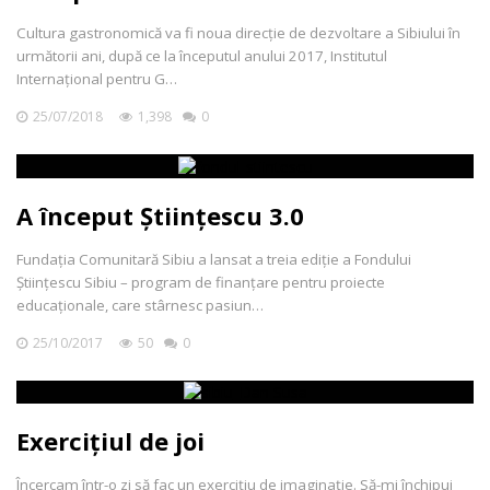
Cultura gastronomică va fi noua direcție de dezvoltare a Sibiului în
următorii ani, după ce la începutul anului 2017, Institutul
Internațional pentru G…
25/07/2018
1,398
0
A început Științescu 3.0
Fundația Comunitară Sibiu a lansat a treia ediție a Fondului
Științescu Sibiu – program de finanțare pentru proiecte
educaționale, care stârnesc pasiun…
25/10/2017
50
0
Exercițiul de joi
Încercam într-o zi să fac un exercițiu de imaginație. Să-mi închipui