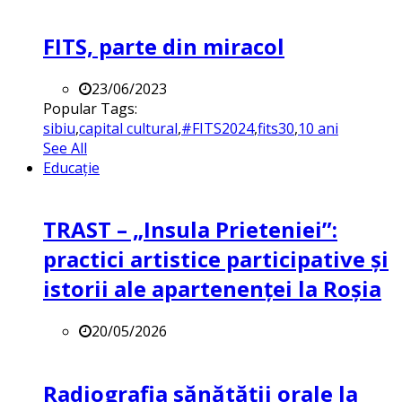
FITS, parte din miracol
23/06/2023
Popular Tags:
sibiu
,
capital cultural
,
#FITS2024
,
fits30
,
10 ani
See All
Educație
TRAST – „Insula Prieteniei”:
practici artistice participative și
istorii ale apartenenței la Roșia
20/05/2026
Radiografia sănătății orale la