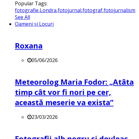
Popular Tags:
fotografie
,
Londra
,
fotojurnal
,
fotograf
,
fotojurnalism
See All
Oameni și Locuri
Roxana
05/06/2026
Meteorolog Maria Fodor: „Atâta
timp cât vor fi nori pe cer,
această meserie va exista”
23/03/2026
Fotografii alb negru și dovleac