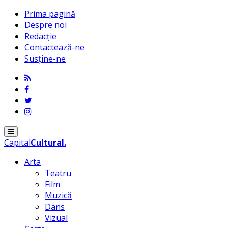
Prima pagină
Despre noi
Redacție
Contactează-ne
Susține-ne
Menu
Capital
Cultural
.
Arta
Teatru
Film
Muzică
Dans
Vizual