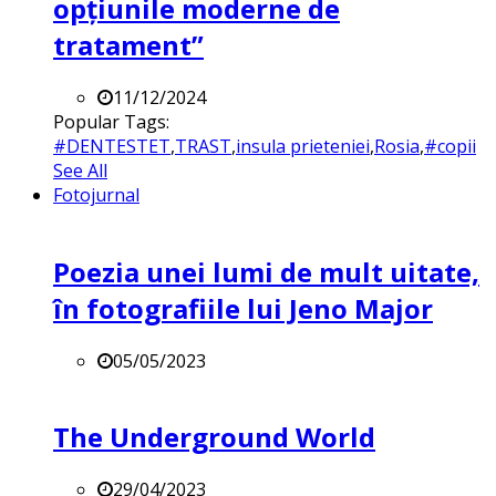
opțiunile moderne de
tratament”
11/12/2024
Popular Tags:
#DENTESTET
,
TRAST
,
insula prieteniei
,
Rosia
,
#copii
See All
Fotojurnal
Poezia unei lumi de mult uitate,
în fotografiile lui Jeno Major
05/05/2023
The Underground World
29/04/2023