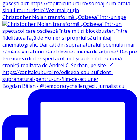
Christopher Nolan transformă „Odiseea” într-un spe
Bogdan Bălan - @temporarychallenged , jurnalist cu