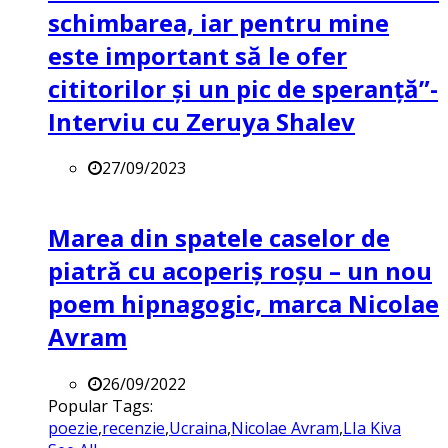
schimbarea, iar pentru mine
este important să le ofer
cititorilor și un pic de speranță”-
Interviu cu Zeruya Shalev
27/09/2023
Marea din spatele caselor de
piatră cu acoperiș roșu – un nou
poem hipnagogic, marca Nicolae
Avram
26/09/2022
Popular Tags:
poezie
,
recenzie
,
Ucraina
,
Nicolae Avram
,
LIa Kiva