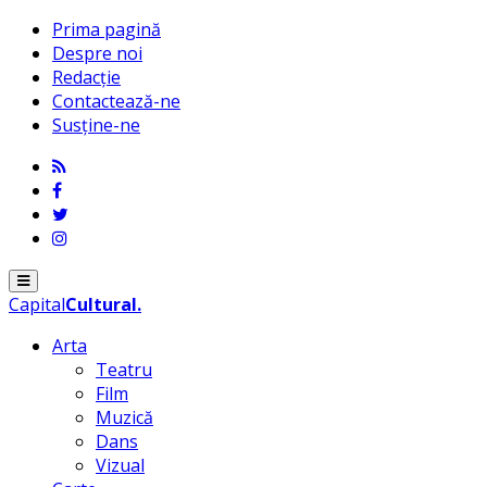
Prima pagină
Despre noi
Redacție
Contactează-ne
Susține-ne
Menu
Capital
Cultural
.
Arta
Teatru
Film
Muzică
Dans
Vizual