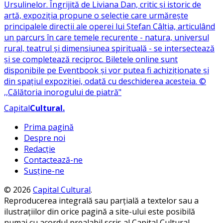
Capital
Cultural
.
Prima pagină
Despre noi
Redacție
Contactează-ne
Susține-ne
© 2026
Capital Cultural
.
Reproducerea integrală sau parțială a textelor sau a
ilustrațiilor din orice pagină a site-ului este posibilă
numai cu acordul prealabil scris al Capital Cultural.