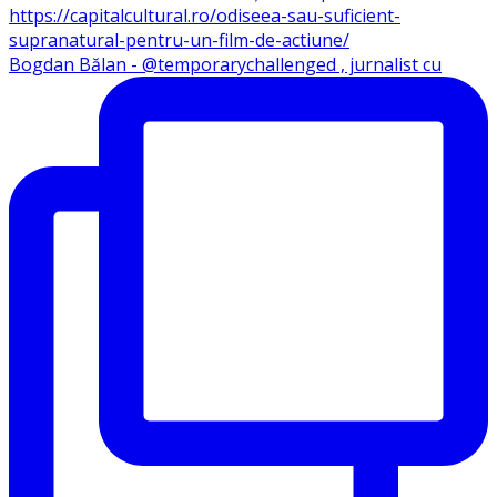
Bogdan Bălan - @temporarychallenged , jurnalist cu