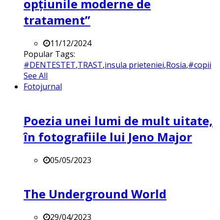
opțiunile moderne de
tratament”
11/12/2024
Popular Tags:
#DENTESTET
,
TRAST
,
insula prieteniei
,
Rosia
,
#copii
See All
Fotojurnal
Poezia unei lumi de mult uitate,
în fotografiile lui Jeno Major
05/05/2023
The Underground World
29/04/2023