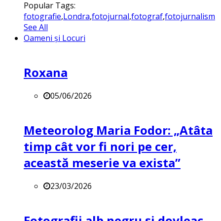
Popular Tags:
fotografie
,
Londra
,
fotojurnal
,
fotograf
,
fotojurnalism
See All
Oameni și Locuri
Roxana
05/06/2026
Meteorolog Maria Fodor: „Atâta
timp cât vor fi nori pe cer,
această meserie va exista”
23/03/2026
Fotografii alb negru și dovleac