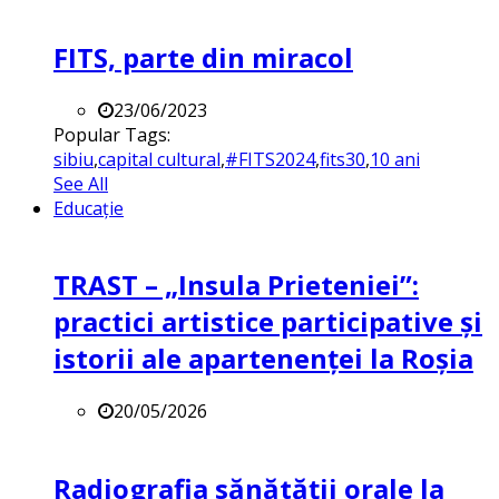
FITS, parte din miracol
23/06/2023
Popular Tags:
sibiu
,
capital cultural
,
#FITS2024
,
fits30
,
10 ani
See All
Educație
TRAST – „Insula Prieteniei”:
practici artistice participative și
istorii ale apartenenței la Roșia
20/05/2026
Radiografia sănătății orale la