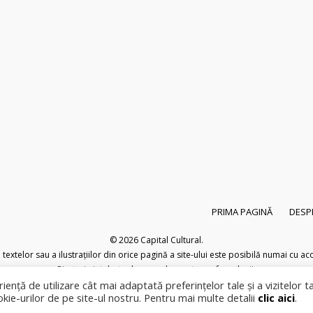
PRIMA PAGINĂ
DESP
© 2026
Capital Cultural
.
extelor sau a ilustrațiilor din orice pagină a site-ului este posibilă numai cu acor
Pirateria intelectuala se pedepsește conform legii.
iență de utilizare cât mai adaptată preferințelor tale și a vizitelor t
okie-urilor de pe site-ul nostru. Pentru mai multe detalii
clic aici
.