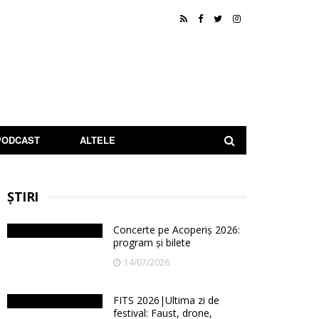
PODCAST
ALTELE
ȘTIRI
Concerte pe Acoperiș 2026:
program și bilete
14/07/2026
FITS 2026|Ultima zi de
festival: Faust, drone,