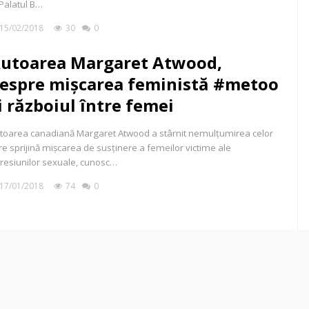
 Palatul B…
15/02/2018
30
0
utoarea Margaret Atwood,
espre mișcarea feministă #metoo
i războiul între femei
toarea canadiană Margaret Atwood a stârnit nemulțumirea celor
re sprijină mișcarea de susținere a femeilor victime ale
resiunilor sexuale, cunosc…
17/01/2018
74
0