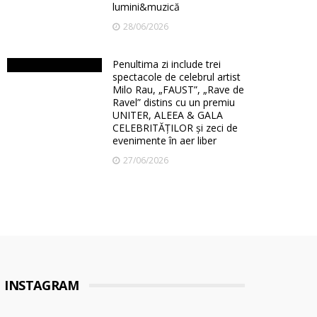
lumini&muzică
28/06/2026
Penultima zi include trei
spectacole de celebrul artist
Milo Rau, „FAUST”, „Rave de
Ravel” distins cu un premiu
UNITER, ALEEA & GALA
CELEBRITĂȚILOR și zeci de
evenimente în aer liber
27/06/2026
INSTAGRAM