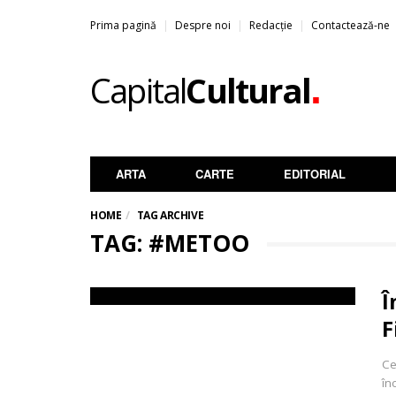
Prima pagină
Despre noi
Redacție
Contactează-ne
.
Capital
Cultural
ARTA
CARTE
EDITORIAL
HOME
TAG ARCHIVE
TAG: #METOO
Î
F
Ce
în