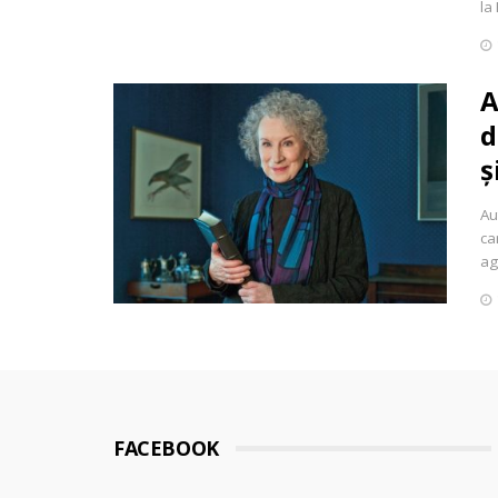
la
A
d
ș
Au
ca
ag
FACEBOOK