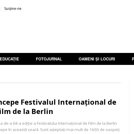
Susține-ne
EDUCAȚIE
FOTOJURNAL
OAMENI ȘI LOCURI
ncepe Festivalul Internațional de
ilm de la Berlin
a de-a 68-a ediție a Festivalului Internațional de Film de la Berlin
cepe în această seară. Sunt așteptați mai mult de 1600 de oaspeți