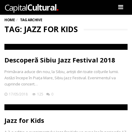
.
Capital
Cultural
Men
HOME
TAG ARCHIVE
TAG: JAZZ FOR KIDS
Descoperă Sibiu Jazz Festival 2018
Primăvara aduce din nou, la Sibiu, artiști din toate colțurile lumii.
Astăzi începe în Piața Mare, Sibiu Jazz Festival. Evenimentul va
cuprinde concert…
17/05/2018
125
0
Jazz for Kids