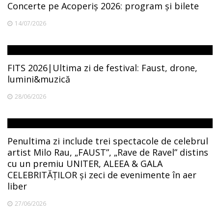
Concerte pe Acoperiș 2026: program și bilete
14/07/2026
FITS 2026|Ultima zi de festival: Faust, drone,
lumini&muzică
28/06/2026
Penultima zi include trei spectacole de celebrul
artist Milo Rau, „FAUST”, „Rave de Ravel” distins
cu un premiu UNITER, ALEEA & GALA
CELEBRITĂȚILOR și zeci de evenimente în aer
liber
27/06/2026