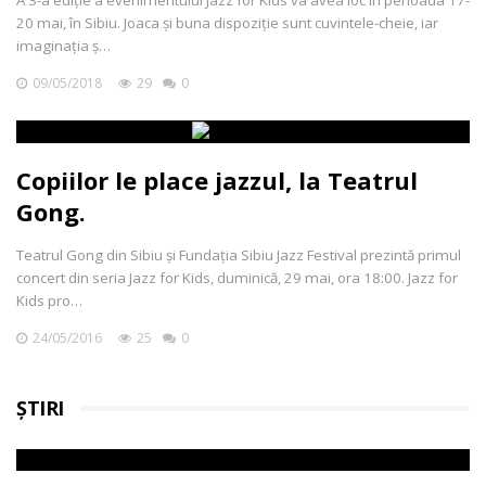
A 3-a ediție a evenimentului Jazz for Kids va avea loc în perioada 17-
20 mai, în Sibiu. Joaca și buna dispoziție sunt cuvintele-cheie, iar
imaginația ș…
09/05/2018
29
0
Copiilor le place jazzul, la Teatrul
Gong.
Teatrul Gong din Sibiu și Fundația Sibiu Jazz Festival prezintă primul
concert din seria Jazz for Kids, duminică, 29 mai, ora 18:00. Jazz for
Kids pro…
24/05/2016
25
0
ȘTIRI