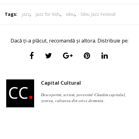
Tags:
jazz
,
Jazz for Kids
,
sibiu
,
Sibiu Jazz Festival
Dacă ți-a plăcut, recomandă și altora. Distribuie pe:
Capital Cultural
Descoperim, scriem, povestim! Căutăm capitalul,
zestrea, valoarea din orice domeniu.