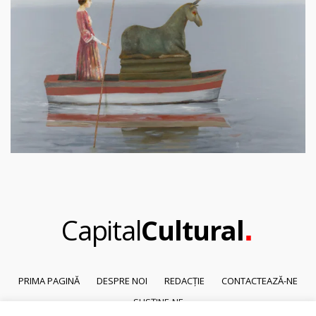
.
Capital
Cultural
PRIMA PAGINĂ
DESPRE NOI
REDACȚIE
CONTACTEAZĂ-NE
SUSȚINE-NE