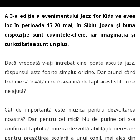
A 3-a ediție a evenimentului Jazz for Kids va avea
loc în perioada 17-20 mai, în Sibiu. Joaca și buna
dispoziție sunt cuvintele-cheie, iar imaginația și
curiozitatea sunt un plus.
Dacă vreodată v-ați întrebat cine poate asculta jazz,
răspunsul este foarte simplu: oricine. Dar atunci când
trebuie să învățăm ce înseamnă de fapt acest stil… cine
ne ajută?
Cât de importantă este muzica pentru dezvoltarea
noastră? Dar pentru cei mici? Nu de puține ori s-a
confirmat faptul că muzica dezvoltă abilitățile necesare
pentru pregătirea școlară a unui copil, mai ales din