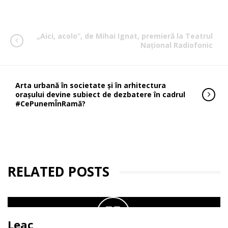
„Aici, acolo”, de Mihai Ignat, premieră la Teatrul
Național Radiofonic
Arta urbană în societate și în arhitectura
orașului devine subiect de dezbatere în cadrul
#CePunemÎnRamă?
RELATED POSTS
Leac