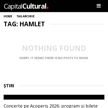
.
Capital
Cultural
Men
HOME
TAG ARCHIVE
TAG: HAMLET
NOTHING FOUND
SORRY, IT SEEMS THERE IS NO POSTS TO SHOW.
ȘTIRI
Concerte pe Acoperiș 2026: program și bilete