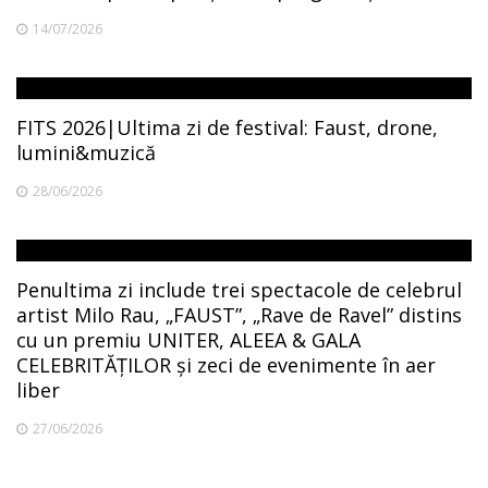
14/07/2026
FITS 2026|Ultima zi de festival: Faust, drone,
lumini&muzică
28/06/2026
Penultima zi include trei spectacole de celebrul
artist Milo Rau, „FAUST”, „Rave de Ravel” distins
cu un premiu UNITER, ALEEA & GALA
CELEBRITĂȚILOR și zeci de evenimente în aer
liber
27/06/2026