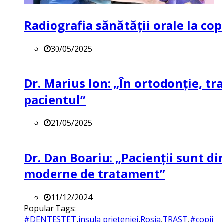
Radiografia sănătății orale la co
30/05/2025
Dr. Marius Ion: „În ortodonție, t
pacientul”
21/05/2025
Dr. Dan Boariu: „Pacienții sunt di
moderne de tratament”
11/12/2024
Popular Tags:
#DENTESTET
,
insula prieteniei
,
Rosia
,
TRAST
,
#copii