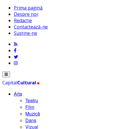
Prima pagină
Despre noi
Redacție
Contactează-ne
Susține-ne
.
Menu
Capital
Cultural
Arta
Teatru
Film
Muzică
Dans
Vizual