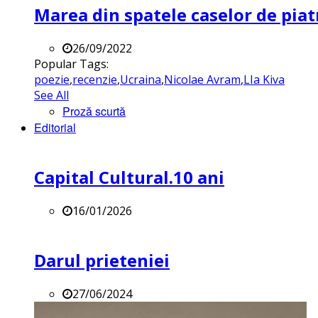
Marea din spatele caselor de pia
26/09/2022
Popular Tags:
poezie
,
recenzie
,
Ucraina
,
Nicolae Avram
,
LIa Kiva
See All
Proză scurtă
Editorial
Capital Cultural.10 ani
16/01/2026
Darul prieteniei
27/06/2024