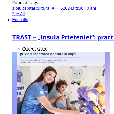
Popular Tags:
sibiu
,
capital cultural
,
#FITS2024
,
fits30
,
10 ani
See All
Educație
TRAST – „Insula Prieteniei”: practi
20/05/2026