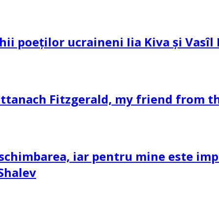
hii poeților ucraineni Iia Kiva și Vasî
ttanach Fitzgerald, my friend from th
schimbarea, iar pentru mine este impor
 Shalev