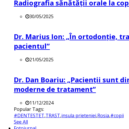
Radiografia sănătății orale la co
30/05/2025
Dr. Marius Ion: „În ortodonție, t
pacientul”
21/05/2025
Dr. Dan Boariu: „Pacienții sunt di
moderne de tratament”
11/12/2024
Popular Tags:
#DENTESTET
,
TRAST
,
insula prieteniei
,
Rosia
,
#copii
See All
Fotojurnal