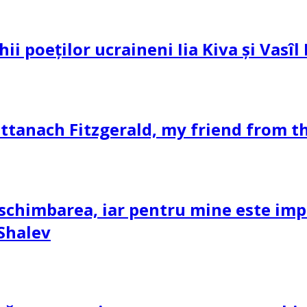
hii poeților ucraineni Iia Kiva și Vasî
ttanach Fitzgerald, my friend from th
schimbarea, iar pentru mine este impor
 Shalev