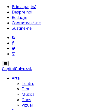
Prima pagină
Despre noi
Redacție
Contactează-ne
Susține-ne
Menu
Capital
Cultural
.
Arta
Teatru
Film
Muzică
Dans
Vizual