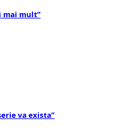
și mai mult”
erie va exista”