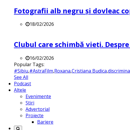
Fotografii alb negru și dovleac co
18/02/2026
Clubul care schimbă vieți. Despre
16/02/2026
Popular Tags:
#Sibiu
,
#AstraFilm
,
Roxana
,
Cristiana Budica
,
discrimin
See All
Podcast
Altele
Evenimente
Știri
Advertorial
Proiecte
Bariere