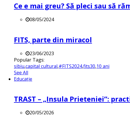
Ce e mai greu? Să pleci sau să ră
08/05/2024
FITS, parte din miracol
23/06/2023
Popular Tags:
sibiu
,
capital cultural
,
#FITS2024
,
fits30
,
10 ani
See All
Educație
TRAST – „Insula Prieteniei”: practi
20/05/2026