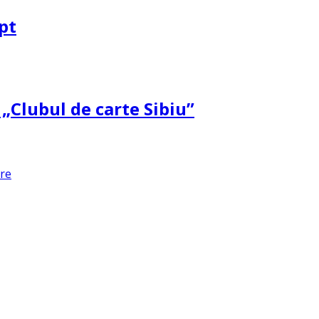
pt
 „Clubul de carte Sibiu”
are