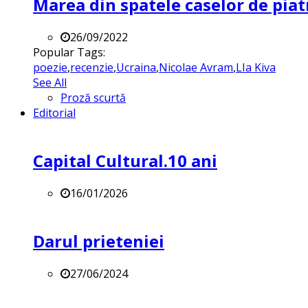
Marea din spatele caselor de pia
26/09/2022
Popular Tags:
poezie
,
recenzie
,
Ucraina
,
Nicolae Avram
,
LIa Kiva
See All
Proză scurtă
Editorial
Capital Cultural.10 ani
16/01/2026
Darul prieteniei
27/06/2024