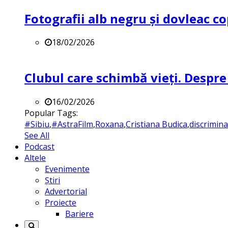
Fotografii alb negru și dovleac co
18/02/2026
Clubul care schimbă vieți. Despre
16/02/2026
Popular Tags:
#Sibiu
,
#AstraFilm
,
Roxana
,
Cristiana Budica
,
discrimin
See All
Podcast
Altele
Evenimente
Știri
Advertorial
Proiecte
Bariere