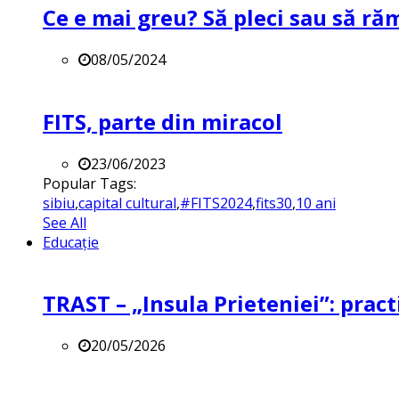
Ce e mai greu? Să pleci sau să ră
08/05/2024
FITS, parte din miracol
23/06/2023
Popular Tags:
sibiu
,
capital cultural
,
#FITS2024
,
fits30
,
10 ani
See All
Educație
TRAST – „Insula Prieteniei”: practi
20/05/2026