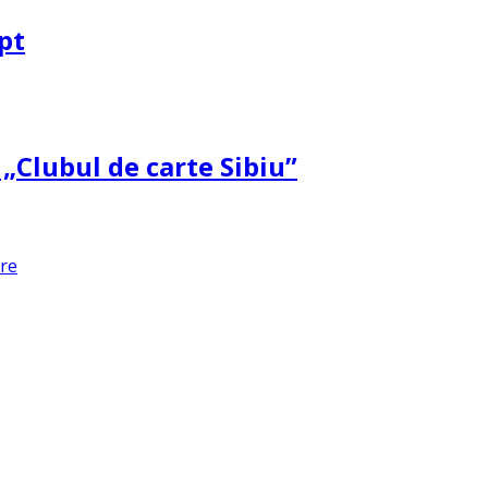
pt
 „Clubul de carte Sibiu”
are