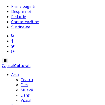
Prima pagină
Despre noi
Redacție
Contactează-ne
Susține-ne
Menu
Capital
Cultural
.
Arta
Teatru
Film
Muzică
Dans
Vizual