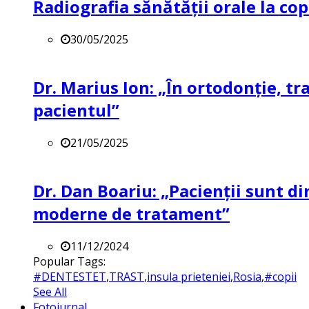
Radiografia sănătății orale la co
30/05/2025
Dr. Marius Ion: „În ortodonție, t
pacientul”
21/05/2025
Dr. Dan Boariu: „Pacienții sunt di
moderne de tratament”
11/12/2024
Popular Tags:
#DENTESTET
,
TRAST
,
insula prieteniei
,
Rosia
,
#copii
See All
Fotojurnal