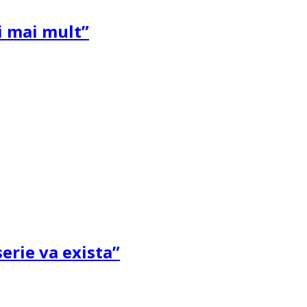
și mai mult”
erie va exista”