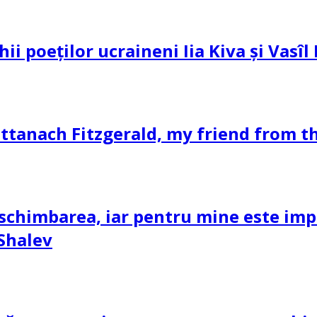
hii poeților ucraineni Iia Kiva și Vasî
ttanach Fitzgerald, my friend from th
schimbarea, iar pentru mine este impor
 Shalev