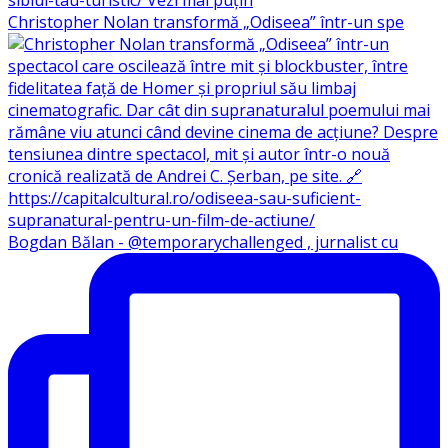
Christopher Nolan transformă „Odiseea” într-un spe
Bogdan Bălan - @temporarychallenged , jurnalist cu