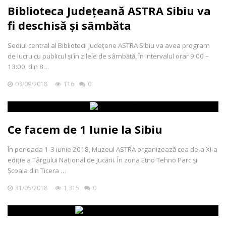
Biblioteca Județeană ASTRA Sibiu va
fi deschisă și sâmbăta
Sediul central al Bibliotecii Județene ASTRA Sibiu va avea program
de lucru cu publicul și în zilele de sâmbătă, în intervalul orar 9:00 –
13:00, din 8…
03/09/2018
116
0
Ce facem de 1 Iunie la Sibiu
În perioada 1-3 iunie 2018, Muzeul ASTRA organizează cea de-a XI-a
ediție a Târgului Național de Jucării. În zona Etno Tehno Parc și
Școala din Ticera …
31/05/2018
1,315
0