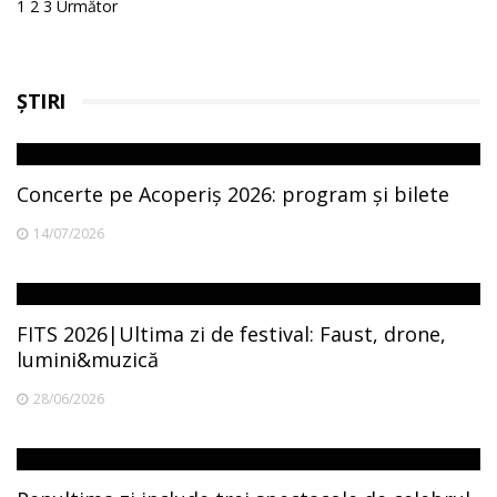
Posts
1
2
3
Următor
pagination
ȘTIRI
Concerte pe Acoperiș 2026: program și bilete
14/07/2026
FITS 2026|Ultima zi de festival: Faust, drone,
lumini&muzică
28/06/2026