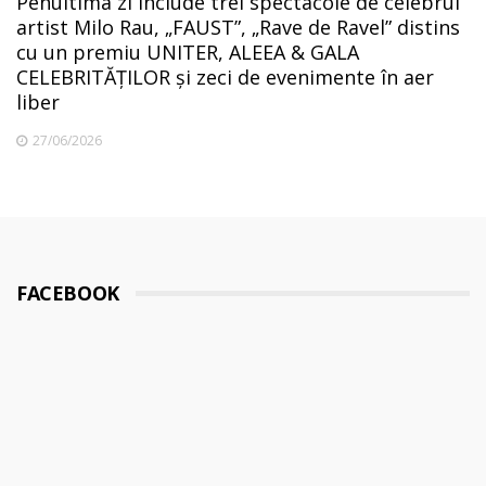
Penultima zi include trei spectacole de celebrul
artist Milo Rau, „FAUST”, „Rave de Ravel” distins
cu un premiu UNITER, ALEEA & GALA
CELEBRITĂȚILOR și zeci de evenimente în aer
liber
27/06/2026
FACEBOOK