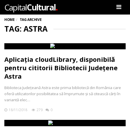
.
Capital
Cultural
Men
HOME
TAG ARCHIVE
TAG: ASTRA
Aplicația cloudLibrary, disponibilă
pentru cititorii Bibliotecii Județene
Astra
Biblioteca Județeană Astra este prima bibliotecă din România care
oferă utilizatorilor posibilitatea să împrumute și să citească cărți în
variantă elec…
18/11/2018
279
0