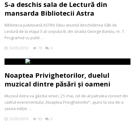
S-a deschis sala de Lectură din
mansarda Bibliotecii Astra
Biblioteca Județeană ASTRA Sibiu anunță deschiderea Sălii de
Lectură de la etajul 5 al corpului B, din strada George Barițiu, nr. 7.
Programul cu publi…
30/05/2018
78
0
Noaptea Privighetorilor, duelul
muzical dintre păsări și oameni
Muzeul Astra va găzdui vineri, 25 mai, cel de-al patrulea concert din
cadrul evenimentului „Noaptea Privighetorilor”, ajuns la cea de-a
șasea ediție. …
23/05/2018
93
0