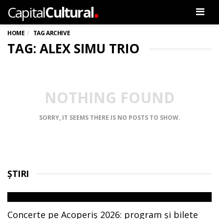
.
Capital
Cultural
Men
HOME
TAG ARCHIVE
TAG: ALEX SIMU TRIO
NOTHING FOUND
SORRY, IT SEEMS THERE IS NO POSTS TO SHOW.
ȘTIRI
Concerte pe Acoperiș 2026: program și bilete