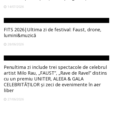
14/07/2026
FITS 2026|Ultima zi de festival: Faust, drone,
lumini&muzică
28/06/2026
Penultima zi include trei spectacole de celebrul
artist Milo Rau, „FAUST”, „Rave de Ravel” distins
cu un premiu UNITER, ALEEA & GALA
CELEBRITĂȚILOR și zeci de evenimente în aer
liber
27/06/2026