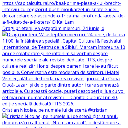
Dragi prieteni, Vă așteptăm miercuri, 24 iunie, d
Cristian Nicolae, pe numele lui de scenă @tristian