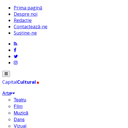
Prima pagină
Despre noi
Redacție
Contactează-ne
Susține-ne
.
Menu
Capital
Cultural
Arta
Teatru
Film
Muzică
Dans
Vizual