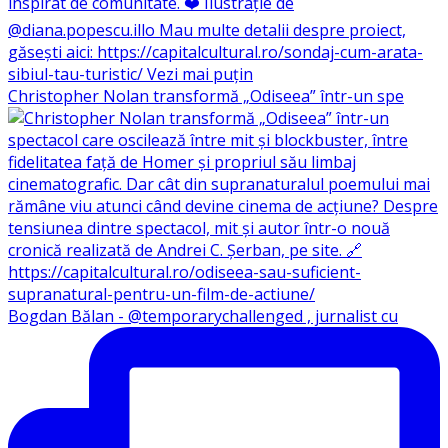
Christopher Nolan transformă „Odiseea” într-un spe
Bogdan Bălan - @temporarychallenged , jurnalist cu