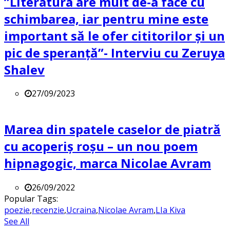
”Literatura are mult de-a face cu
schimbarea, iar pentru mine este
important să le ofer cititorilor și un
pic de speranță”- Interviu cu Zeruya
Shalev
27/09/2023
Marea din spatele caselor de piatră
cu acoperiș roșu – un nou poem
hipnagogic, marca Nicolae Avram
26/09/2022
Popular Tags:
poezie
,
recenzie
,
Ucraina
,
Nicolae Avram
,
LIa Kiva
See All