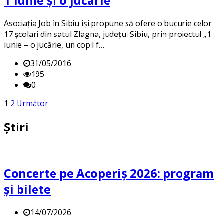
1 iunie şi o jucărie
Asociația Job în Sibiu își propune să ofere o bucurie celor
17 școlari din satul Zlagna, județul Sibiu, prin proiectul „1
iunie – o jucărie, un copil f…
31/05/2016
195
0
Posts
1
2
Următor
pagination
Știri
Concerte pe Acoperiș 2026: program
și bilete
14/07/2026