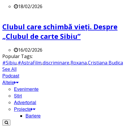
18/02/2026
Clubul care schimbă vieți. Despre
„Clubul de carte Sibiu”
16/02/2026
Popular Tags:
#Sibiu
,
#AstraFilm
,
discriminare
,
Roxana
,
Cristiana Budica
See All
Podcast
Altele
Evenimente
Știri
Advertorial
Proiecte
Bariere