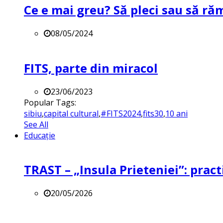
Ce e mai greu? Să pleci sau să ră
08/05/2024
FITS, parte din miracol
23/06/2023
Popular Tags:
sibiu
,
capital cultural
,
#FITS2024
,
fits30
,
10 ani
See All
Educație
TRAST – „Insula Prieteniei”: practi
20/05/2026