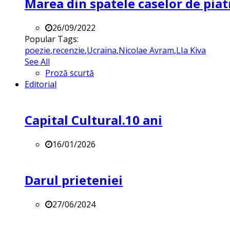
Marea din spatele caselor de pia
26/09/2022
Popular Tags:
poezie
,
recenzie
,
Ucraina
,
Nicolae Avram
,
LIa Kiva
See All
Proză scurtă
Editorial
Capital Cultural.10 ani
16/01/2026
Darul prieteniei
27/06/2024