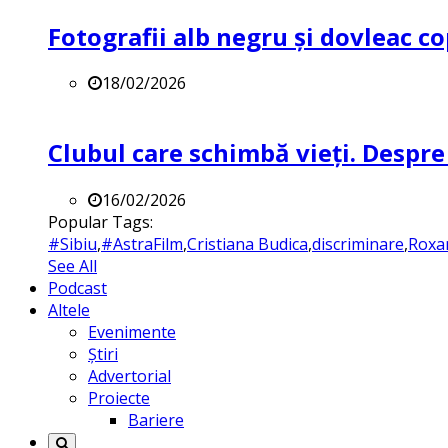
Fotografii alb negru și dovleac co
18/02/2026
Clubul care schimbă vieți. Despre
16/02/2026
Popular Tags:
#Sibiu
,
#AstraFilm
,
Cristiana Budica
,
discriminare
,
Roxa
See All
Podcast
Altele
Evenimente
Știri
Advertorial
Proiecte
Bariere