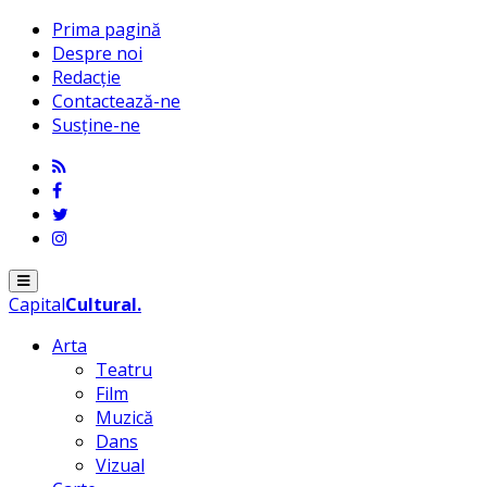
Prima pagină
Despre noi
Redacție
Contactează-ne
Susține-ne
Menu
Capital
Cultural
.
Arta
Teatru
Film
Muzică
Dans
Vizual