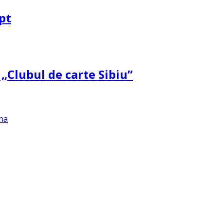
pt
 „Clubul de carte Sibiu”
na