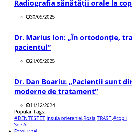
Radiografia sănătății orale la co
30/05/2025
Dr. Marius Ion: „În ortodonție, t
pacientul”
21/05/2025
Dr. Dan Boariu: „Pacienții sunt di
moderne de tratament”
11/12/2024
Popular Tags:
#DENTESTET
,
insula prieteniei
,
Rosia
,
TRAST
,
#copii
See All
Fotojurnal