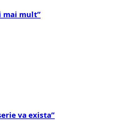
și mai mult”
erie va exista”