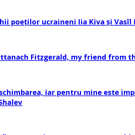
hii poeților ucraineni Iia Kiva și Vasî
ttanach Fitzgerald, my friend from th
schimbarea, iar pentru mine este impor
 Shalev