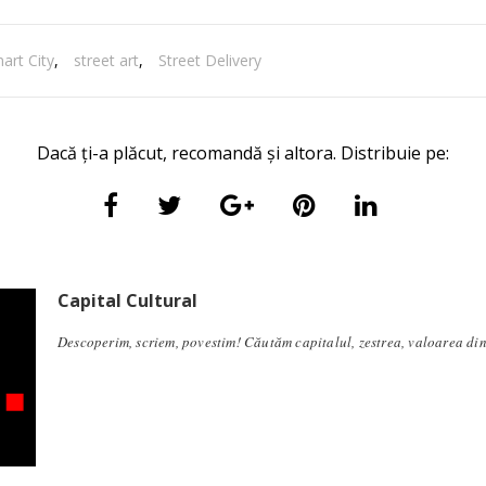
art City
,
street art
,
Street Delivery
Dacă ți-a plăcut, recomandă și altora. Distribuie pe:
Capital Cultural
Descoperim, scriem, povestim! Căutăm capitalul, zestrea, valoarea di