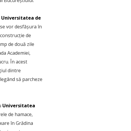
l Bucureștiului.
u
Universitatea de
 se vor desfășura în
 construcție de
timp de două zile
rada Academiei,
cru. În acest
iul dintre
 alegând să parcheze
cu
Universitatea
erele de hamace,
axare în Grădina