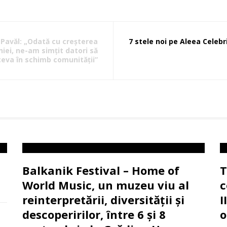
Pavăl: „Odată cu creșterea
7 stele noi pe Aleea Celebri
ei, ne-am simțit datori să
ceva în schimb comunității”
Balkanik Festival – Home of
T
World Music, un muzeu viu al
c
reinterpretării, diversității și
I
descoperirilor, între 6 și 8
o