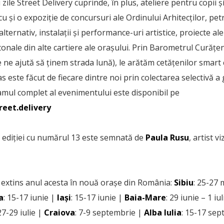
zile Street Delivery cuprinde, în plus, ateliere pentru copii și
u și o expoziție de concursuri ale Ordinului Arhitecților, petr
lternativ, instalații și performance-uri artistice, proiecte ale s
etonale din alte cartiere ale orașului. Prin Barometrul Curățen
 ne ajută să ținem strada lună), le arătăm cetățenilor smart că
pas este făcut de fiecare dintre noi prin colectarea selectivă a
amul complet al evenimentului este disponibil pe
reet.delivery
a ediției cu numărul 13 este semnată de
Paula Rusu
, artist v
 extins anul acesta în nouă orașe din România:
Sibiu
: 25-27 
a
: 15-17 iunie |
Iași
: 15-17 iunie |
Baia-Mare
: 29 iunie – 1 iu
 27-29 iulie |
Craiova
: 7-9 septembrie |
Alba Iulia
: 15-17 sep