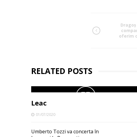
Dragoș 
compani
oferim 
RELATED POSTS
Leac
01/07/2020
Umberto Tozzi va concerta în