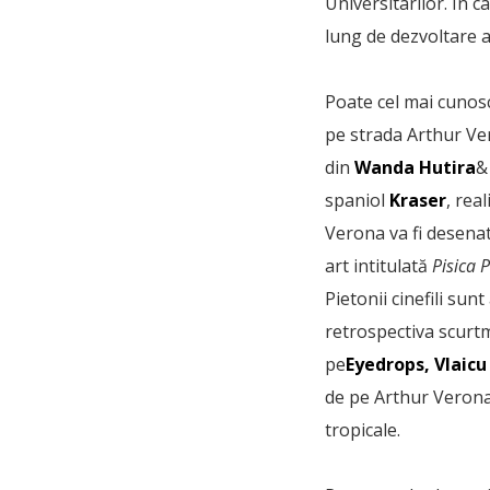
Universitarilor. În 
lung de dezvoltare a
Poate cel mai cunoscu
pe strada Arthur Ve
din
Wanda Hutira
spaniol
Kraser
, rea
Verona va fi desenat 
art intitulată
Pisica 
Pietonii cinefili sun
retrospectiva scurtm
pe
Eyedrops, Vlaicu
de pe Arthur Verona 
tropicale.