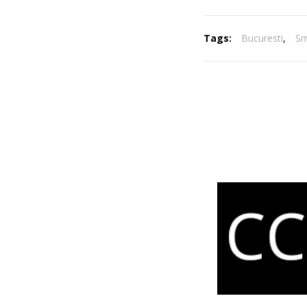
Tags:
Bucuresti
,
Sm