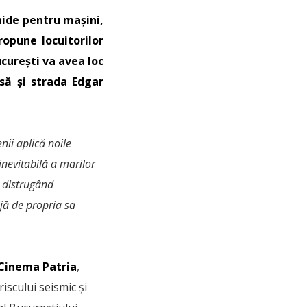
hide pentru mașini,
ropune locuitorilor
curești va avea loc
să și strada Edgar
nii aplică noile
nevitabilă a marilor
 distrugând
ijă de propria sa
Cinema Patria
,
iscului seismic și