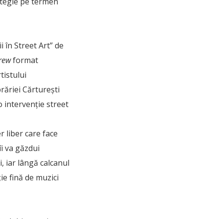
rategie pe termen
i în Street Art” de
crew
format
tistului
brăriei Cărturești
o intervenție street
r liber care face
i va găzdui
ii, iar lângă calcanul
ie fină de muzici