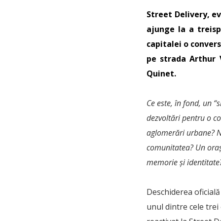
Street Delivery, e
ajunge la a treisp
capitalei o conver
pe strada Arthur 
Quinet.
Ce este, în fond, un 
dezvoltări pentru o c
aglomerări urbane? Ne
comunitatea? Un oraș “
memorie și identitate
Deschiderea oficială
unul dintre cele tre