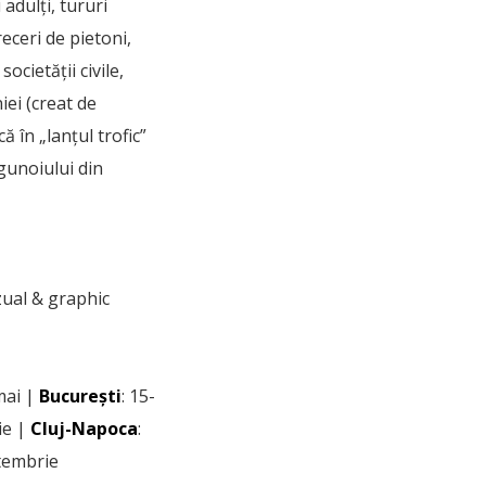
 adulți, tururi
eceri de pietoni,
ocietății civile,
iei (creat de
 în „lanțul trofic”
 gunoiului din
izual & graphic
mai |
București
: 15-
lie |
Cluj-Napoca
:
tembrie