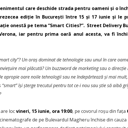
venimentul care deschide strada pentru oameni și o înc
rezecea ediție în București între 15 și 17 iunie și le p
sație onestă pe tema “Smart Cities?”. Street Delivery Bu
Verona, iar pentru prima oară anul acesta, va fi închi
“smart city”? Un oraș dominat de tehnologie sau unul în care oame
onviețuire mai plăcută? Un buzzword de marketing sau o direcție i
 apropie oare noile tehnologii sau ne îndepărtează și mai mult,
smart” își șterge trecutul pentru tot ce-i nou sau știe să aibă gr
?
 are loc
vineri, 15 iunie, ora 19:00
, pe covorul roșu din fața
i cinematografe de pe Bulevardul Magheru închise din cauza r