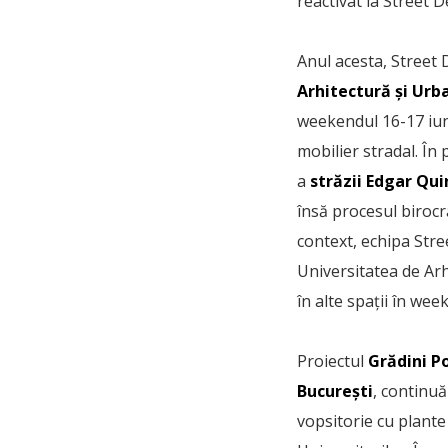
reactivat la Street 
Anul acesta, Street 
Arhitectură și Urb
weekendul 16-17 iuni
mobilier stradal. În
a
străzii Edgar Qu
însă procesul birocr
context, echipa Stre
Universitatea de Ar
în alte spații în wee
Proiectul
Grădini Po
București
, continuă
vopsitorie cu plante