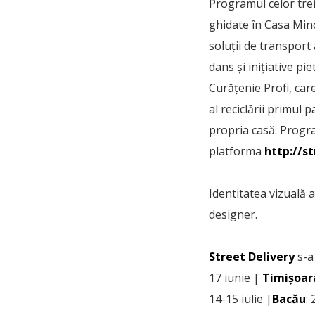
Programul celor trei 
ghidate în Casa Minc
soluții de transport a
dans și inițiative pi
Curățenie Profi, care
al reciclării primul 
propria casă. Progr
platforma
http://st
Identitatea vizuală 
designer.
Street Delivery
s-a
17 iunie |
Timișoar
14-15 iulie |
Bacău
: