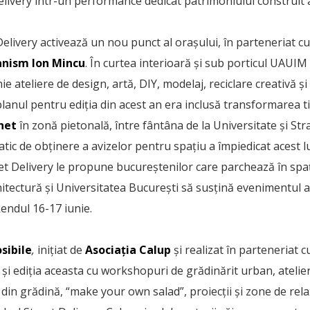
Delivery într-un performance dedicat patrimoniului construit a
Delivery activează un nou punct al orașului, în parteneriat c
anism Ion Mincu
. În curtea interioară și sub porticul UAUIM
e ateliere de design, artă, DIY, modelaj, reciclare creativă și
 planul pentru ediția din acest an era inclusă transformarea 
inet
în zonă pietonală, între fântâna de la Universitate și St
atic de obținere a avizelor pentru spațiu a împiedicat acest lu
et Delivery le propune bucureștenilor care parchează în spaț
hitectură și Universitatea București să susțină evenimentul
kendul 16-17 iunie.
sibile
,
inițiat de
Asociația Calup
și realizat în parteneriat 
 și ediția aceasta cu workshopuri de grădinărit urban, ateli
 din grădină, “make your own salad”, proiecții și zone de rel