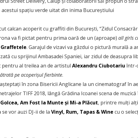
cadrul Street Delivery, Calup și colaboratorii săi propun o st
 acestui spațiu verde uitat din inima Bucureștiului
t calcan acoperit cu graffiti din București, “Zidul Consacrări
rona va fi pictat pentru prima oară de un (aproape)
all girls 
&
Graffetele
. Garajul de vizavi va găzdui o pictură murală a ar
lizată cu sprijinul Ambasadei Spaniei, iar zidul de deasupra li
pentru al treilea an de artistul
Alexandru Ciubotariu
într-
Pătrată pe acoperișul fierbinte
.
t așteptați în zona Bisericii Anglicane la un cinematograf în ae
etrajelor TIFF 2018, lângă Grădina Icoanei scena de muzică î
 Golcea, Am Fost la Munte și Mi-a Plăcut
, printre mulți alț
se vor auzi DJ-ii de la
Vinyl, Rum, Tapas & Wine
cu o selecț