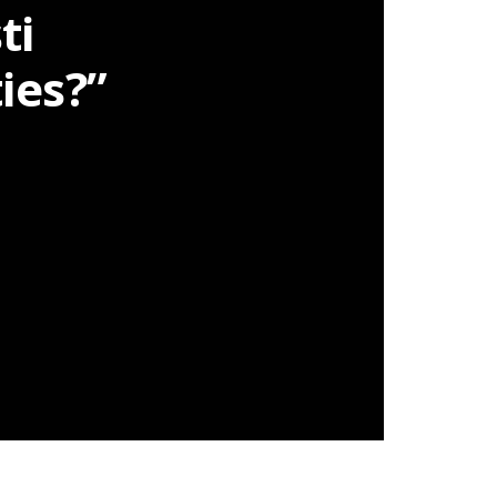
ti
ies?”