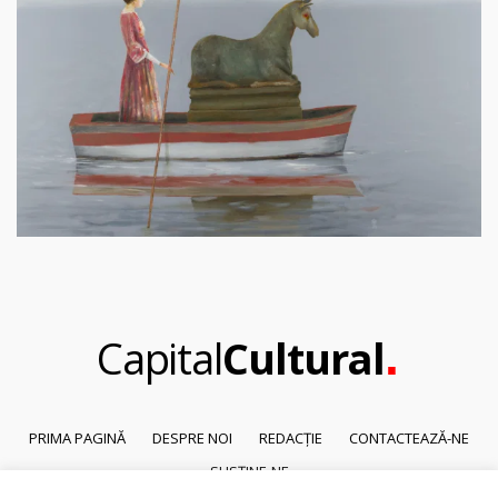
.
Capital
Cultural
PRIMA PAGINĂ
DESPRE NOI
REDACȚIE
CONTACTEAZĂ-NE
SUSȚINE-NE