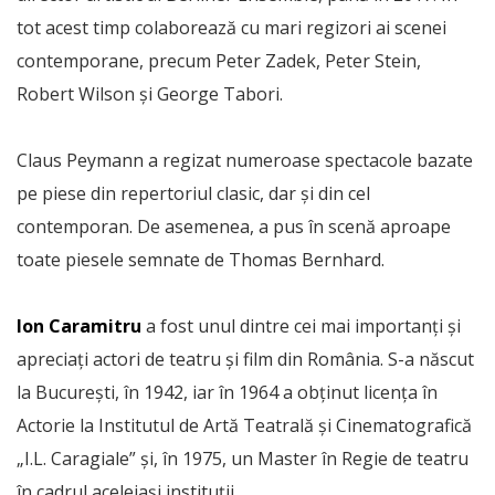
tot acest timp colaborează cu mari regizori ai scenei
contemporane, precum Peter Zadek, Peter Stein,
Robert Wilson și George Tabori.
Claus Peymann a regizat numeroase spectacole bazate
pe piese din repertoriul clasic, dar și din cel
contemporan. De asemenea, a pus în scenă aproape
toate piesele semnate de Thomas Bernhard.
Ion Caramitru
a fost unul dintre cei mai importanți și
apreciați actori de teatru și film din România. S-a născut
la București, în 1942, iar în 1964 a obținut licența în
Actorie la Institutul de Artă Teatrală și Cinematografică
„I.L. Caragiale” și, în 1975, un Master în Regie de teatru
în cadrul aceleiași instituții.