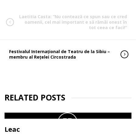
Laetitia Casta: ”Nu contează ce spun sau ce cred
oamenii, cel mai important e să rămâi onest în
tot ceea ce faci!”
Festivalul Internaţional de Teatru de la Sibiu –
membru al Rețelei Circostrada
RELATED POSTS
Leac