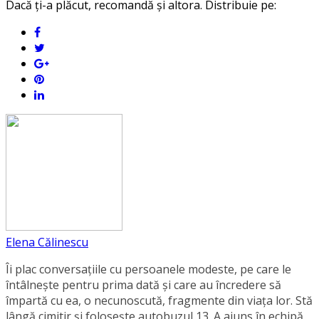
Dacă ți-a plăcut, recomandă și altora. Distribuie pe:
Elena Călinescu
Îi plac conversaţiile cu persoanele modeste, pe care le
întâlneşte pentru prima dată şi care au încredere să
împartă cu ea, o necunoscută, fragmente din viaţa lor. Stă
lângă cimitir și foloseşte autobuzul 13. A ajuns în echipă