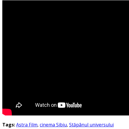
Tags:
Astra Film
,
cinema Sibiu
,
Stăpânul universului