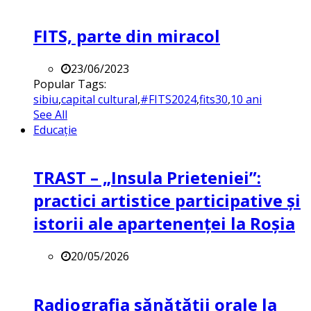
FITS, parte din miracol
23/06/2023
Popular Tags:
sibiu
,
capital cultural
,
#FITS2024
,
fits30
,
10 ani
See All
Educație
TRAST – „Insula Prieteniei”:
practici artistice participative și
istorii ale apartenenței la Roșia
20/05/2026
Radiografia sănătății orale la