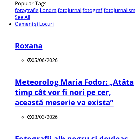
Popular Tags:
fotografie
,
Londra
,
fotojurnal
,
fotograf
,
fotojurnalism
See All
Oameni și Locuri
Roxana
05/06/2026
Meteorolog Maria Fodor: „Atâta
timp cât vor fi nori pe cer,
această meserie va exista”
23/03/2026
Fotografii alb negru și dovleac