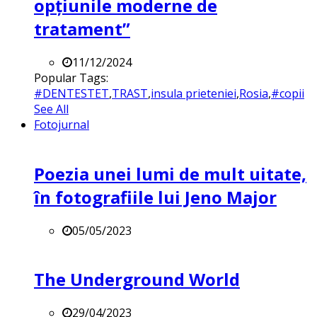
opțiunile moderne de
tratament”
11/12/2024
Popular Tags:
#DENTESTET
,
TRAST
,
insula prieteniei
,
Rosia
,
#copii
See All
Fotojurnal
Poezia unei lumi de mult uitate,
în fotografiile lui Jeno Major
05/05/2023
The Underground World
29/04/2023