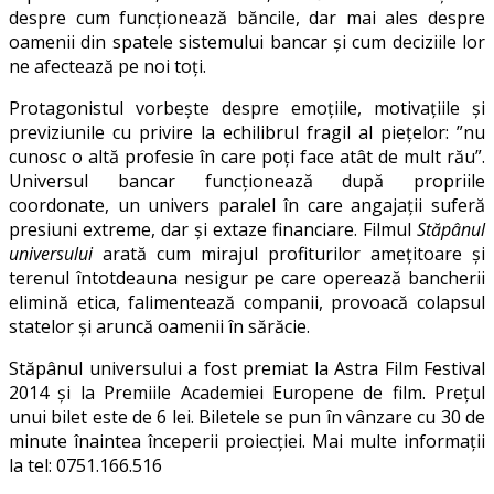
despre cum funcționează băncile, dar mai ales despre
oamenii din spatele sistemului bancar și cum deciziile lor
ne afectează pe noi toți.
Protagonistul vorbește despre emoțiile, motivațiile și
previziunile cu privire la echilibrul fragil al piețelor: ”nu
cunosc o altă profesie în care poți face atât de mult rău”.
Universul bancar funcționează după propriile
coordonate, un univers paralel în care angajații suferă
presiuni extreme, dar și extaze financiare. Filmul
Stăpânul
universului
arată cum mirajul profiturilor amețitoare și
terenul întotdeauna nesigur pe care operează bancherii
elimină etica, falimentează companii, provoacă colapsul
statelor și aruncă oamenii în sărăcie.
Stăpânul universului a fost premiat la Astra Film Festival
2014 și la Premiile Academiei Europene de film. Prețul
unui bilet este de 6 lei. Biletele se pun în vânzare cu 30 de
minute înaintea începerii proiecției. Mai multe informații
la tel: 0751.166.516