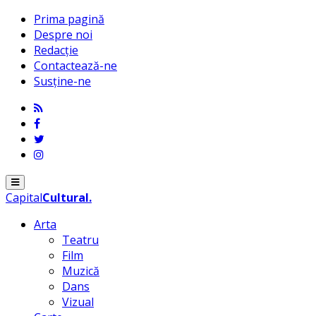
Prima pagină
Despre noi
Redacție
Contactează-ne
Susține-ne
Menu
Capital
Cultural
.
Arta
Teatru
Film
Muzică
Dans
Vizual